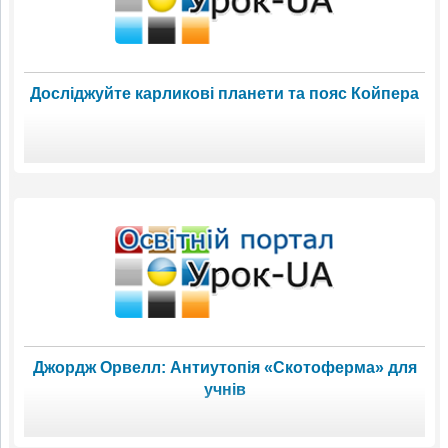
Досліджуйте карликові планети та пояс Койпера
Джордж Орвелл: Антиутопія «Скотоферма» для
учнів