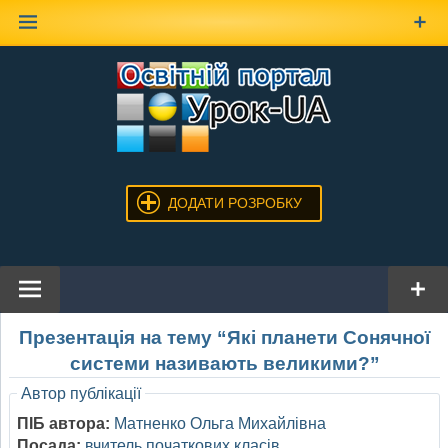
Наверх
ДОДАТИ РОЗРОБКУ
Презентація на тему “Які планети Сонячної
системи називають великими?”
Автор публікації
ПІБ автора:
Матненко Ольга Михайлівна
Посада:
вчитель початкових класів