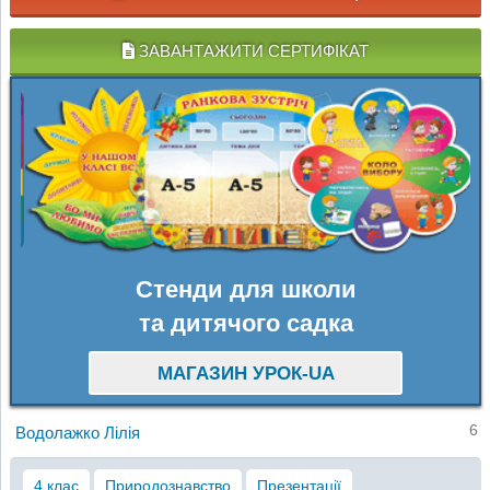
ЗАВАНТАЖИТИ СЕРТИФІКАТ
Стенди для школи
та дитячого садка
МАГАЗИН УРОК-UA
6
Водолажко Лілія
4 клас
Природознавство
Презентації