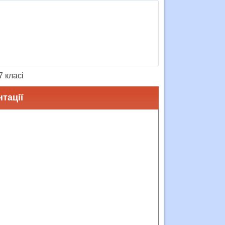
7 класі
тації