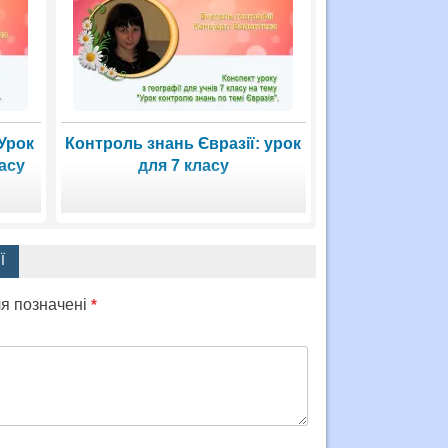
Урок
Контроль знань Євразії: урок
ласу
для 7 класу
Ї
ля позначені
*