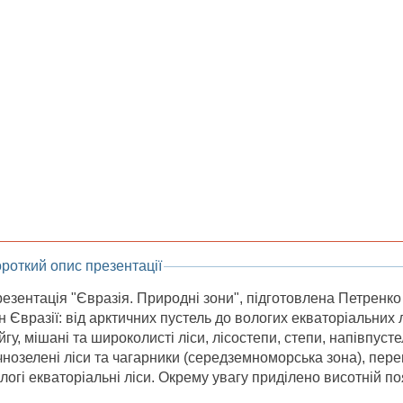
роткий опис презентації
езентація "Євразія. Природні зони", підготовлена Петренк
н Євразії: від арктичних пустель до вологих екваторіальних л
йгу, мішані та широколисті ліси, лісостепи, степи, напівпустел
чнозелені ліси та чагарники (середземноморська зона), перем
логі екваторіальні ліси. Окрему увагу приділено висотній по