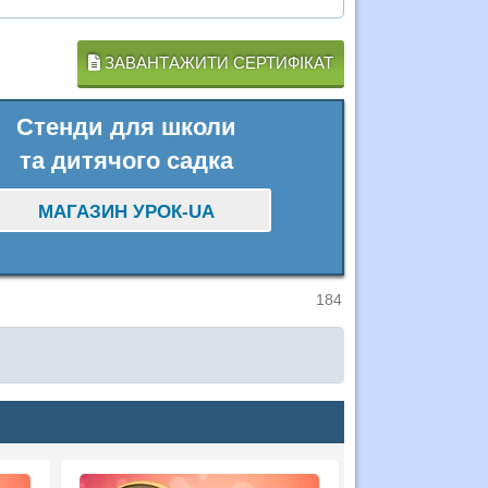
ЗАВАНТАЖИТИ СЕРТИФІКАТ
Стенди для школи
та дитячого садка
МАГАЗИН УРОК-UA
184