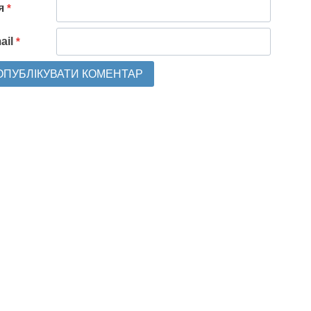
'я
*
ail
*