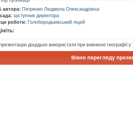
тор публікації
Б автора:
Петренко Людмила Олександрівна
сада:
заступник директора
сце роботи:
Голобородьківський ліцей
ініть:
резентацію доцідьно використати при вивченні географії у 
Вікно перегляду презен