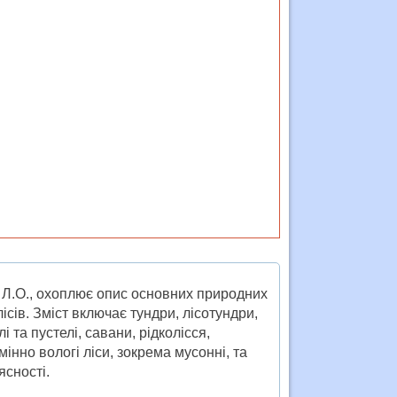
о Л.О., охоплює опис основних природних
ісів. Зміст включає тундри, лісотундри,
і та пустелі, савани, рідколісся,
інно вологі ліси, зокрема мусонні, та
ясності.