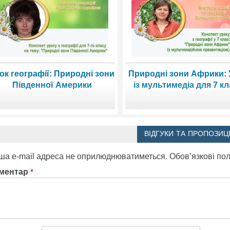
ок географії: Природні зони
Природні зони Африки: 
Південної Америки
із мультимедіа для 7 к
ВІДГУКИ ТА ПРОПОЗИЦІ
ша e-mail адреса не оприлюднюватиметься.
Обов’язкові по
ментар
*