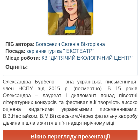
ПІБ автора:
Богасевич Євгенія Вікторівна
Посада:
керівник гуртка " ЕКОТЕАТР"
Місце роботи:
КЗ "ДИТЯЧИЙ ЕКОЛОГІЧНИЙ ЦЕНТР"
Оцініть:
Олександра Бурбело – юна українська письменниця,
член НСПУ від 2015 р. (посмертно). В 15 років
Олександра – лауреат і дипломант понад півсотні
літературних конкурсів та фестивалів.Її творчість високо
оцінена видатними українськими письменниками:
В.З.Нестайком, В.М.Вітковським.Через фатальну хворобу
дівчина пішла з життя в п’ятнадцятирічному віці.
Вікно перегляду презентації