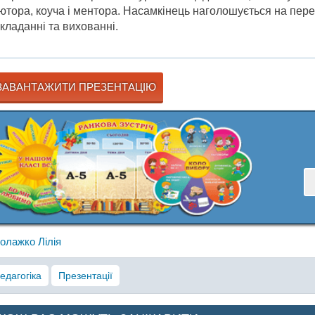
ютора, коуча і ментора. Насамкінець наголошується на пере
кладанні та вихованні.
АВАНТАЖИТИ ПРЕЗЕНТАЦІЮ
олажко Лілія
едагогіка
Презентації