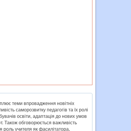
оплює теми впровадження новітніх
ивість саморозвитку педагогів та їх ролі
обувачів освіти, адаптація до нових умов
рт. Також обговорюється важливість
я роль учителя як фасилітатора,