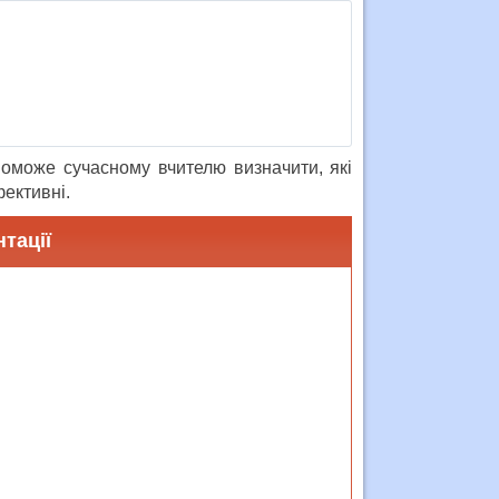
поможе сучасному вчителю визначити, які
ективні.
тації