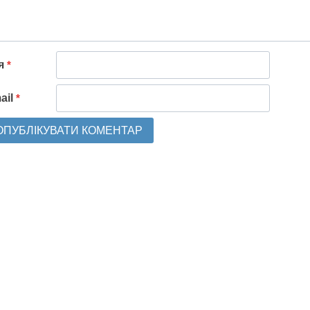
'я
*
ail
*