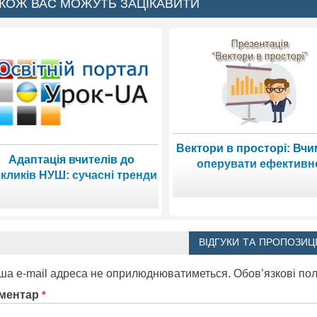
КОЖ ВАС МОЖУТЬ ЗАЦІКАВИТИ
Вектори в просторі: Вч
Адаптація вчителів до
оперувати ефективн
кликів НУШ: сучасні тренди
ВІДГУКИ ТА ПРОПОЗИЦІ
ша e-mail адреса не оприлюднюватиметься.
Обов’язкові по
ментар
*