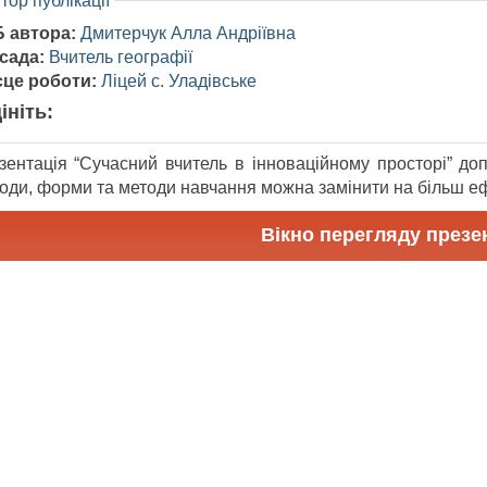
тор публікації
Б автора:
Дмитерчук Алла Андріївна
сада:
Вчитель географії
сце роботи:
Ліцей с. Уладівське
ініть:
зентація “Сучасний вчитель в інноваційному просторі” до
ходи, форми та методи навчання можна замінити на більш еф
Вікно перегляду презен