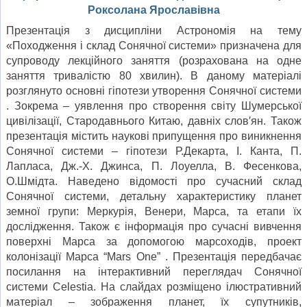
Роксолана Ярославівна
Презентація з дисципліни Астрономія на тему
«Походження і склад Сонячної системи» призначена для
супроводу лекційного заняття (розрахована на одне
заняття тривалістю 80 хвилин). В даному матеріалі
розглянуто основні гіпотези утворення Сонячної системи
. Зокрема – уявлення про створення світу Шумерської
цивілізації, Стародавнього Китаю, давніх слов′ян. Також
презентація містить наукові припущення про виникнення
Сонячної системи – гіпотези Р.Декарта, І. Канта, П.
Лапласа, Дж.-Х. Джинса, П. Лоуелла, В. Фесенкова,
О.Шмідта. Наведено відомості про сучасний склад
Сонячної системи, детальну характеристику планет
земної групи: Меркурія, Венери, Марса, та етапи їх
дослідження. Також є інформація про сучасні вивчення
поверхні Марса за допомогою марсоходів, проект
колонізації Марса “Mars One” . Презентація передбачає
посилання на інтерактивний переглядач Сонячної
системи Celestia. На слайдах розміщено ілюстративний
матеріал – зображення планет, їх супутників,