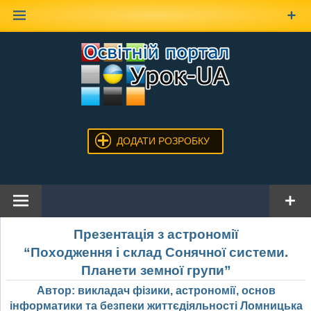
Наверх
ДОДАТИ РОЗРОБКУ
Презентація з астрономії
“Походження і склад Сонячної системи.
Планети земної групи”
Автор: викладач фізики, астрономії, основ
інформатики та безпеки життєдіяльності Ломницька