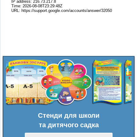
Стенди для школи
та дитячого садка