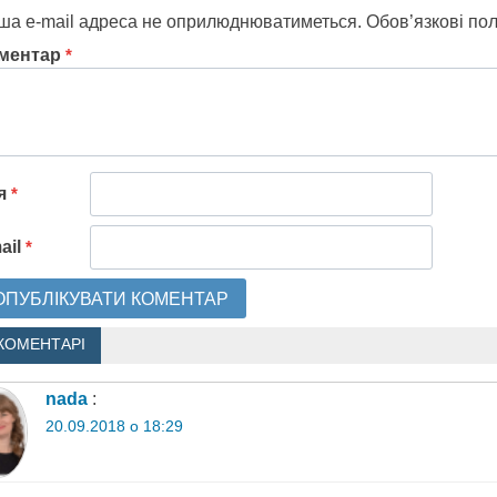
ша e-mail адреса не оприлюднюватиметься.
Обов’язкові по
ментар
*
'я
*
ail
*
КОМЕНТАРІ
nada
:
20.09.2018 о 18:29