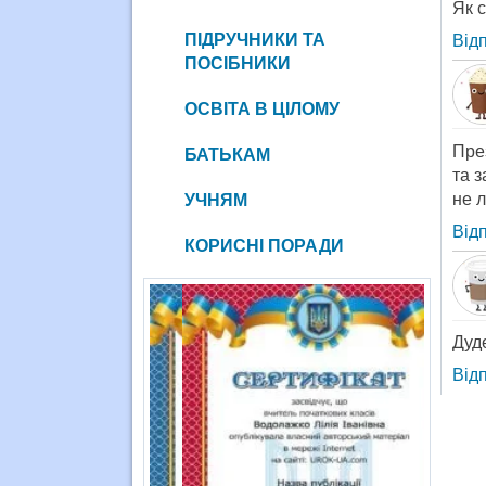
Як 
ПІДРУЧНИКИ ТА
Від
ПОСІБНИКИ
ОСВІТА В ЦІЛОМУ
Пре
БАТЬКАМ
та 
не л
УЧНЯМ
Від
КОРИСНІ ПОРАДИ
Дуде
Від