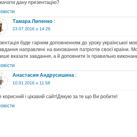
скачати дану презентацію?
повіcти
Тамара Липенко
:
23.07.2016 о 14:26
зентація буде гарним доповненням до уроку української мов
завдання направлені на виховання патріотів своєї країни. 
ише вказати завдання, а й доповнити їх правильно виконани
повіcти
Анастасия Андрусишина
:
10.01.2016 о 11:58
 корисний і цікавий сайт!Дякую за те що Ви робите!
повіcти