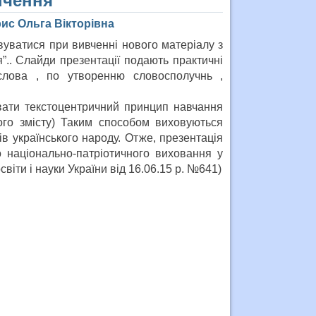
нчення”
ис Ольга Вікторівна
овуватися при вивченні нового матеріалу
з
”.
. Слайди презентації подають практичні
лова , по утворенню словосполучнь ,
вати текстоцентричний принцип навчання
ного змісту) Таким способом виховуються
ів українського народу. Отже, презентація
 національно-патріотичного виховання у
віти і науки України від 16.06.15 р. №641)