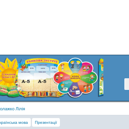
олажко Лілія
країнська мова
Презентації