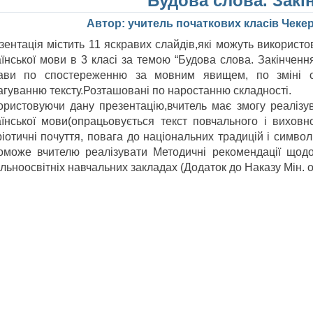
“Будова слова. Закі
Автор: учитель початкових класів Чекер
зентація містить 11 яскравих слайдів,які можуть використ
їнської мови в 3 класі за темою “Будова слова. Закінчення
ави по спостереженню за мовним явищем, по зміні с
агуванню тексту.Розташовані по наростанню складності.
ористовуючи дану презентацію,вчитель має змогу реалізу
аїнської мови(опрацьовується текст повчального і вихов
іотичні почуття, повага до національних традицій і символ
оможе вчителю реалізувати Методичні рекомендації щодо
льноосвітніх навчальних закладах (Додаток до Наказу Мін. ос