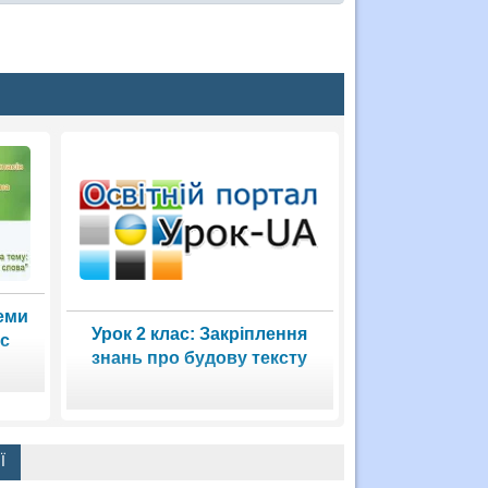
теми
Урок 2 клас: Закріплення
ас
знань про будову тексту
Ї