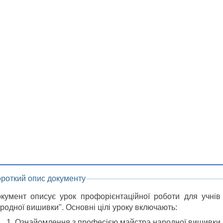
ороткий опис документу
кумент описує урок профорієнтаційної роботи для учнів
родної вишивки". Основні цілі уроку включають:
Ознайомлення з професією майстра народної вишивки.