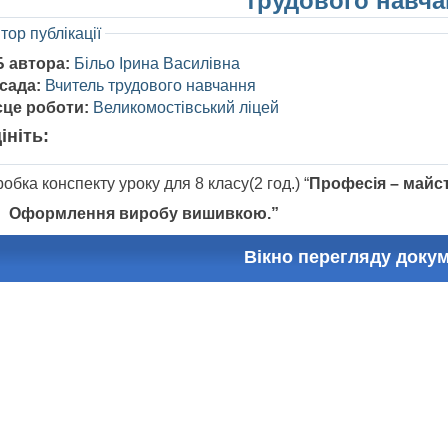
трудового навча
тор публікації
Б автора:
Більо Ірина Василівна
сада:
Вчитель трудового навчання
сце роботи:
Великомостівський ліцей
ініть:
обка конспекту уроку для 8 класу(2 год.) “
Професія – майс
ормлення виробу вишивкою.”
Вікно перегляду доку