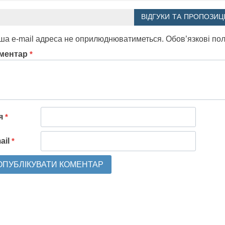
ВІДГУКИ ТА ПРОПОЗИЦІ
ша e-mail адреса не оприлюднюватиметься.
Обов’язкові по
ментар
*
'я
*
ail
*