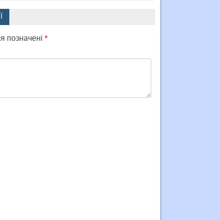
Ї
ля позначені
*