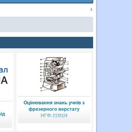
4
Оцінювання знань учнів з
фрезерного верстату
від
НГФ-110Ш4