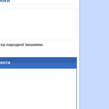
ння
тер народної вишивки.
мента