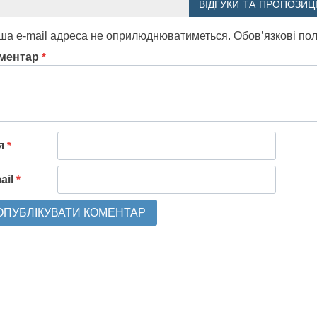
ВІДГУКИ ТА ПРОПОЗИЦІ
ша e-mail адреса не оприлюднюватиметься.
Обов’язкові по
ментар
*
'я
*
ail
*