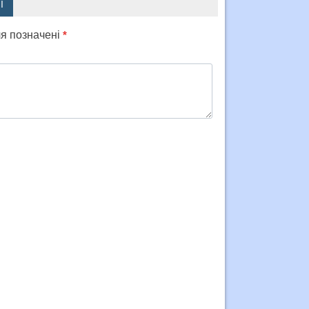
Ї
ля позначені
*