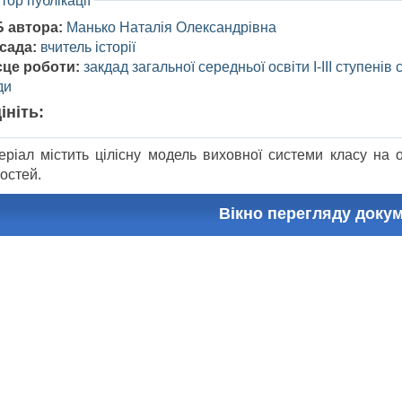
тор публікації
Б автора:
Манько Наталія Олександрівна
сада:
вчитель історії
сце роботи:
закдад загальної середньої освіти I-III ступенів
ди
ініть:
еріал містить цілісну модель виховної системи класу на 
остей.
Вікно перегляду доку