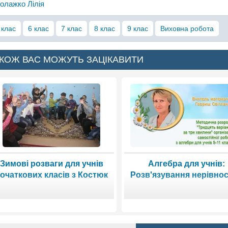
олажко Лілія
 клас
6 клас
7 клас
8 клас
9 клас
Виховна робота
КОЖ ВАС МОЖУТЬ ЗАЦІКАВИТИ
Зимові розваги для учнів
Алгебра для учнів:
очаткових класів з Костюк
Розв'язування нерівно