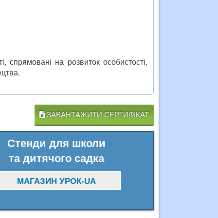
і, спрямовані на розвиток особистості,
ецтва.
ЗАВАНТАЖИТИ СЕРТИФІКАТ
Стенди для школи
та дитячого садка
МАГАЗИН УРОК-UA