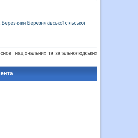
 с.Березняки Березняківської сільської
основі національних та загальнолюдських
мента