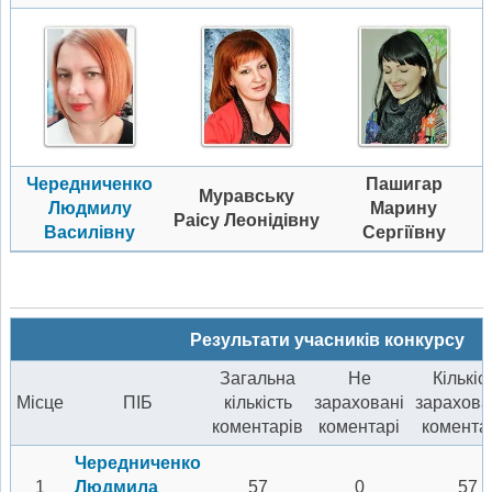
Чередниченко
Пашигар
Муравську
Людмилу
Марину
Раісу Леонідівну
Василівну
Сергіївну
Результати учасників конкурсу
Загальна
Не
Кількіс
Місце
ПІБ
кількість
зараховані
зарахова
коментарів
коментарі
комента
Чередниченко
1
Людмила
57
0
57