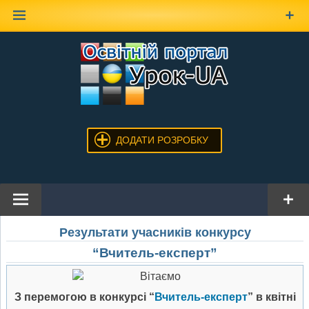
Наверх
ДОДАТИ РОЗРОБКУ
Результати учасників конкурсу
“Вчитель-експерт”
З перемогою в конкурсі “
Вчитель-експерт
” в квітні