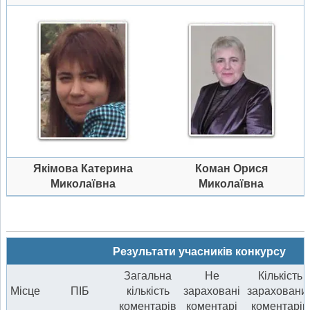
Якімова Катерина
Коман Орися
Миколаївна
Миколаївна
Результати учасників конкурсу
Загальна
Не
Кількість
Місце
ПІБ
кількість
зараховані
зараховани
коментарів
коментарі
коментарів