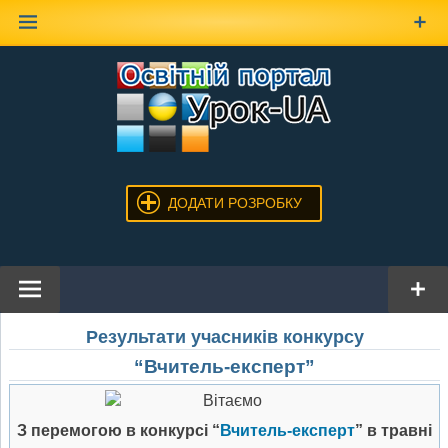
Наверх
ДОДАТИ РОЗРОБКУ
Результати учасників конкурсу
“Вчитель-експерт”
З перемогою в конкурсі “
Вчитель-експерт
” в травні