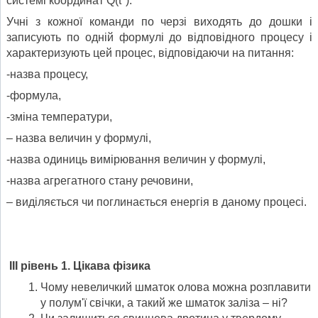
системі координат Q(t⁰).
Учні з кожної команди по черзі виходять до дошки і
записують по одній формулі до відповідного процесу і
характеризують цей процес, відповідаючи на питання:
-назва процесу,
-формула,
-зміна температури,
– назва величин у формулі,
-назва одиниць вимірювання величин у формулі,
-назва агрегатного стану речовини,
– виділяється чи поглинається енергія в даному процесі.
ІІІ рівень 1. Цікава фізика
Чому невеличкий шматок олова можна розплавити
у полумʹї свічки, а такий же шматок заліза – ні?