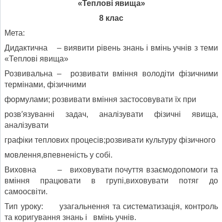
«Теплові явища»
8 клас
Мета:
Дидактична – виявити рівень знань і вмінь учнів з теми
«Теплові явища»
Розвивальна – розвивати вміння володіти фізичними
термінами, фізичними
формулами; розвивати вміння застосовувати їх при
розв′язуванні задач, аналізувати фізичні явища,
аналізувати
графіки теплових процесів;розвивати культуру фізичного
мовлення,впевненість у собі.
Виховна – виховувати почуття взаємодопомоги та
вміння працювати в групі,виховувати потяг до
самоосвіти.
Тип уроку: узагальнення та систематизація, контроль
та коригування знань і вмінь учнів.