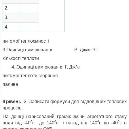
2.
3.
4.
питомої теплоємності
3.Одиниці вимірювання В. Дж/кг·°С
кількості теплоти
Одиниці вимірювання Г. Дж/кг
питомої теплоти згоряння
палива
ІІ рівень
2. Записати формули для відповідних теплових
процесів.
На дошці нарисований графік зміни агрегатного стану
води від -40⁰с до 140⁰с і назад від 140⁰с до -40⁰с в