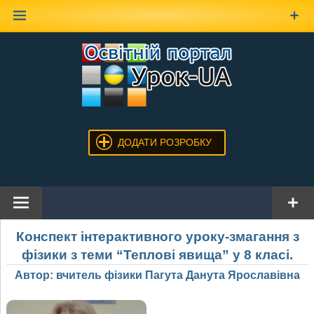
Наверх
ДОДАТИ РОЗРОБКУ
Конспект інтерактивного уроку-змагання з
фізики з теми “Теплові явища” у 8 класі.
Автор: вчитель фізики Пагута Данута Ярославівна