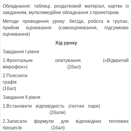
Обладнання: таблиці, роздатковий матеріал, картки із
завданням, мультимедійне обладнання з проектором.
Методи проведення уроку: бесіда, робота в групах,
прийом оцінювання (самооцінювання, підсумкове
оцінювання)
Хід уроку
Завдання І рівня
1.Фронтальне опитування («Відкритий
мікрофон») (2бал)
2.Пояснити
графік
(1бал)
Завдання ІІ рівня
1.Встановити відповідність (логічні пари)
(2бали)
2.Записати формули для відповідних теплових
процесів (1бал)