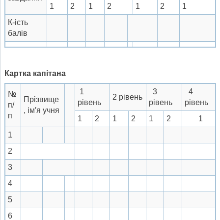
1
2
1
2
1
2
1
К-ість
балів
Картка капітана
1
3
4
№
2 рівень
Прізвище
рівень
рівень
рівень
п/
, ім′я учня
п
1
2
1
2
1
2
1
1
2
3
4
5
6