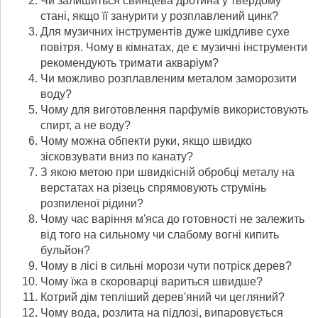
Чи залишиться свинцева дротина у твердому
стані, якщо її занурити у розплавлений цинк?
Для музичних інструментів дуже шкідливе сухе
повітря. Чому в кімнатах, де є музичні інструменти
рекомендують тримати акваріум?
Чи можливо розплавленим металом заморозити
воду?
Чому для виготовлення парфумів використовують
спирт, а не воду?
Чому можна обпекти руки, якщо швидко
зісковзувати вниз по канату?
З якою метою при швидкісній обробці металу на
верстатах на різець спрямовують струмінь
розпиленої рідини?
Чому час варіння мʹяса до готовності не залежить
від того на сильному чи слабому вогні кипить
бульйон?
Чому в лісі в сильні морози чути потріск дерев?
Чому їжа в скороварці вариться швидше?
Котрий дім тепліший деревʹяний чи цегляний?
Чому вода, розлита на підлозі, випаровується