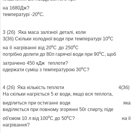
на 1680Дж?
температурі -20⁰С.
3 (2б) Яка маса залізної деталі, коли
3(3б) Скільки холодної води при температурі 10⁰С
на її нагріванні від 20⁰С до 250⁰С
потрібно долити до 80л гарячої води при 90⁰С, щоб
затрачено 450 кДж теплоти?
одержати суміш з температурою 30⁰С?
4 (2б) Яка кількість теплоти 4(3б)
На скільки нагріється 5 кг води, якщо вся теплота,
виділиться при остиганні води яка
виділяється при повному згорянні 50г спирту, піде
об′ємом 10 л від 100⁰С до 50⁰С? на її
нагрівання?