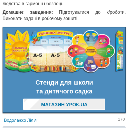
людства в гармонії і безпеці.
Домашнє завдання:
Підготуватися до к/роботи.
Виконати задачі в робочому зошиті.
Стенди для школи
та дитячого садка
МАГАЗИН УРОК-UA
178
Водолажко Лілія