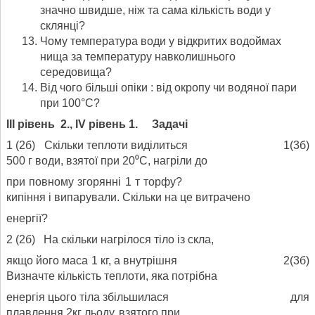
значно швидше, ніж та сама кількість води у
склянці?
Чому температура води у відкритих водоймах
нища за температуру навколишнього
середовища?
Від чого більші опіки : від окропу чи водяної пари
при 100°С?
ІІІ рівень 2., ІV рівень 1. Задачі
1 (2б) Скільки теплоти виділиться 1(3б)
500 г води, взятої при 20⁰С, нагріли до
при повному згорянні 1 т торфу?
кипіння і випарували. Скільки на це витрачено
енергії?
2 (2б) На скільки нагрілося тіло із скла,
якщо його маса 1 кг, а внутрішня 2(3б)
Визначте кількість теплоти, яка потрібна
енергія цього тіла збільшилася для
плавлення 2кг льоду, взятого при