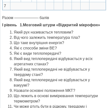
7
Разом ——————- балів
І рівень 1.Мозговий штурм «Відкритий мікрофон»
Який рух називається тепловим?
Від чого залежить температура тіла?
Що таке внутрішня енергія?
Які є способи зміни ВЕ?
Які є види теплопередачі?
Який вид теплопередачі відбувається у всіх
агрегатних станах?
Який вид теплопередачі не відбувається у
твердому стані?
Який вид теплопередачі не відбувається у
вакуумі?
Назвати основні положення МКТ?
Що лежить в основі вимірювання температури
термометром?
Чи може ртуть бути в рідкому, твердому і