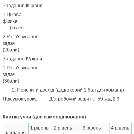
Завдання ІІІ рівня
1.Цікава
фізика
(1бал)
2.Розв′язування
задач
(2бали)
Завдання ІVрівня
1.Розв′язування
задач
(3бали)
Пояснити дослід (додатковий 1 бал для команд)
Підсумок уроку. Д/з: робочий зошит ст.59 зад 2,3
Картка учня (для самооцінювання)
1 рівень
2 рівень
3 рівень
4 рівень
завдання