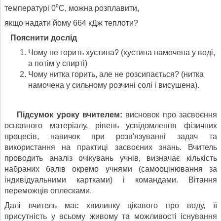
температурі 0⁰С, можна розплавити,
якщо надати йому 664 кДж теплоти?
Пояснити дослід
Чому не горить хустина? (хустина намочена у воді,
а потім у спирті)
Чому нитка горить, але не розсипається? (нитка
намочена у сильному розчині солі і висушена).
Підсумок уроку вчителем:
висновок про засвоєння
основного матеріалу, рівень усвідомлення фізичних
процесів, навичок при розв′язуванні задач та
використання на практиці засвоєних знань. Вчитель
проводить аналіз очікувань учнів, визначає кількість
набраних балів окремо учнями (самооцінювання за
індивідуальними картками) і командами. Вітання
переможців оплесками.
Далі вчитель має хвилинку цікавого про воду, її
присутність у всьому живому та можливості існування