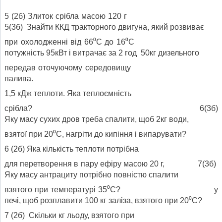
5 (2б) Злиток срібла масою 120 г
5(3б) Знайти ККД тракторного двигуна, який розвиває
при охолодженні від 66⁰С до 16⁰С
потужність 95кВт і витрачає за 2 год 50кг дизельного
передав оточуючому середовищу
палива.
1,5 кДж теплоти. Яка теплоємність
срібла? 6(3б)
Яку масу сухих дров треба спалити, щоб 2кг води,
взятої при 20⁰С, нагріти до кипіння і випарувати?
6 (2б) Яка кількість теплоти потрібна
для перетворення в пару ефіру масою 20 г, 7(3б)
Яку масу антрациту потрібно повністю спалити
взятого при температурі 35⁰С? у
печі, щоб розплавити 100 кг заліза, взятого при 20⁰С?
7 (2б) Скільки кг льоду, взятого при