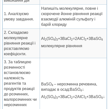
виконання дій
Напишіть молекулярне, повне і
1. Аналізуємо
скорочене йонне рівняння реакції
умову завдання.
взаємодії алюміній сульфату і
барій хлориду
2. Складаємо
молекулярне
АІ
(SO
)
+3BaCI
=2AICI
+3BaSO
2
4
3
2
3
4
рівняння реакції і
молекулярне рівняння
розставляємо
коефіцієнти.
3. За таблицею
розчинності
встановлюємо
належність
реагентів та
BaSO
– нерозчинна речовина,
4
продуктів реакції
випадає в осад:BaSO
↓
4
до розчинних,
АІ
(SO
)
+3BaCI
=2AICI
+3BaSO
↓
2
4
3
2
3
4
малорозчинних чи
нерозчинних