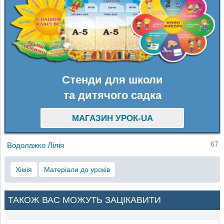
Стенди для школи
та дитячого садка
МАГАЗИН УРОК-UA
67
Водолажко Лілія
Хімія
Матеріали до уроків
ТАКОЖ ВАС МОЖУТЬ ЗАЦІКАВИТИ