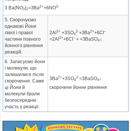
2+
3-
3 Ва(NО
)
=3Ва
+6NО
3
2
5. Скорочуємо
однакові Йони
3+
2-
2+
–
лівої і правої
2AI
+3SO
+3Ba
+6CI
4
3+
–
частини повного
=2AI
+6CI
+ +3BaSO
↓
4
йонного рівняння
реакцій.
6. Записуємо йони
і молекули, що
залишилися після
2+
2-
3Ba
+3SO
=3BaSO
↓
4
4
скорочення. Саме
ці Йони й
скорочене йонне рівняння
молекули брали
безпосередню
участь у реакції.