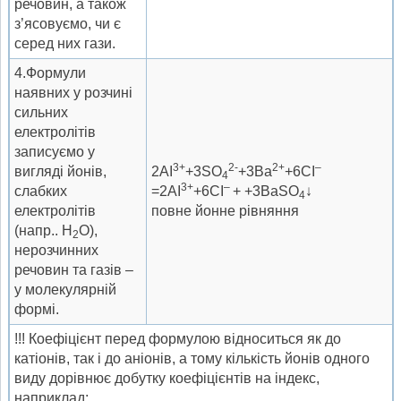
речовин, а також
з’ясовуємо, чи є
серед них гази.
4.Формули
наявних у розчині
сильних
електролітів
записуємо у
3+
2-
2+
–
вигляді йонів,
2AI
+3SO
+3Ba
+6CI
4
3+
–
слабких
=2AI
+6CI
+ +3BaSO
↓
4
електролітів
повне йонне рівняння
(напр.. Н
О),
2
нерозчинних
речовин та газів –
у молекулярній
формі.
!!! Коефіцієнт перед формулою відноситься як до
катіонів, так і до аніонів, а тому кількість йонів одного
виду дорівнює добутку коефіцієнтів на індекс,
наприклад: