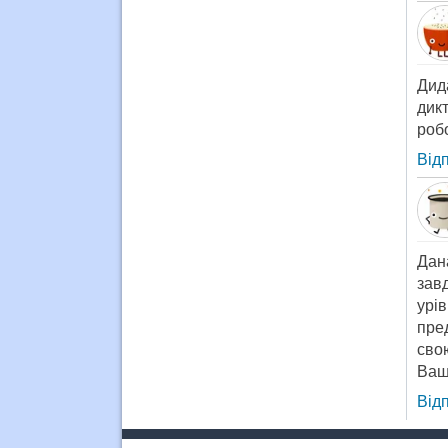
Дид
дик
робо
Від
Дан
завд
урі
пре
сво
Ваш
Від