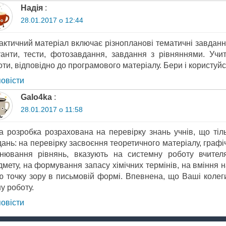
Надія
:
28.01.2017 о 12:44
актичний матеріал включає різнопланові тематичні завдання
танти, тести, фотозавдання, завдання з рівняннями. Учит
ти, відповідно до програмового матеріалу. Бери і користуйс
повіcти
Galo4ka
:
28.01.2017 о 11:58
а розробка розрахована на перевірку знань учнів, що тіль
ань: на перевірку засвоєння теоретичного матеріалу, графіч
внювання рівнянь, вказують на системну роботу вчител
дмету, на формування запасу хімічних термінів, на вміння 
ю точку зору в письмовій формі. Впевнена, що Ваші колеги
у роботу.
повіcти