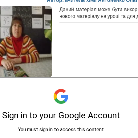
Автор: вчитель хімії Антоненко Оль
Даний матеріал може бути викори
нового матеріалу на уроці та для