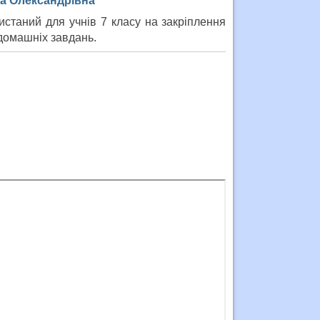
га Олександрівна
станий для учнів 7 класу на закріплення
 домашніх завдань.