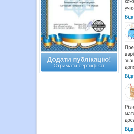
кожн
учня
Від
Пре
вар
Додати публікацію!
зна
Отримати сертифікат
допо
Від
Різ
мат
дос
Від