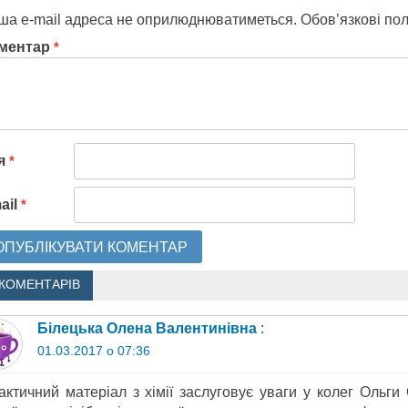
ша e-mail адреса не оприлюднюватиметься.
Обов’язкові по
ментар
*
'я
*
ail
*
 КОМЕНТАРІВ
Білецька Олена Валентинівна
:
01.03.2017 о 07:36
актичний матеріал з хімії заслуговує уваги у колег Ольги