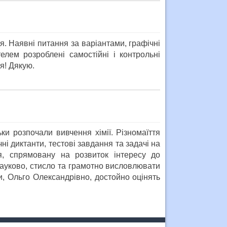
. Наявні питання за варіантами, графічні
елем розроблені самостійні і контрольні
я! Дякую.
ки розпочали вивчення хімії. Різномаїття
ні диктанти, тестові завдання та задачі на
я, спрямовану на розвиток інтересу до
науково, стисло та грамотно висловлювати
, Ольго Олександрівно, достойно оцінять