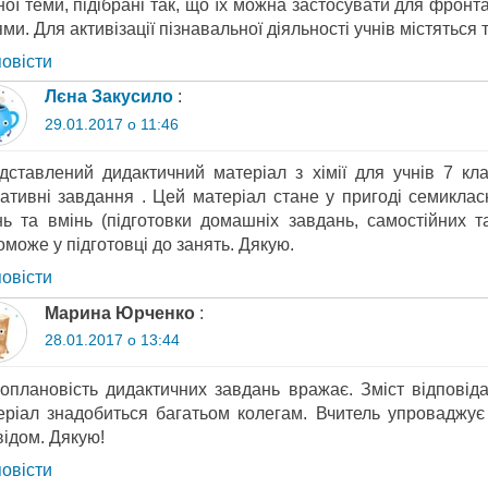
ої теми, підібрані так, що їх можна застосувати для фронта
ми. Для активізації пізнавальної діяльності учнів містяться
повіcти
Лєна Закусило
:
29.01.2017 о 11:46
дставлений дидактичний матеріал з хімії для учнів 7 кла
іативні завдання . Цей матеріал стане у пригоді семиклас
нь та вмінь (підготовки домашніх завдань, самостійних та
може у підготовці до занять. Дякую.
повіcти
Марина Юрченко
:
28.01.2017 о 13:44
ноплановість дидактичних завдань вражає. Зміст відпові
еріал знадобиться багатьом колегам. Вчитель упроваджує
відом. Дякую!
повіcти