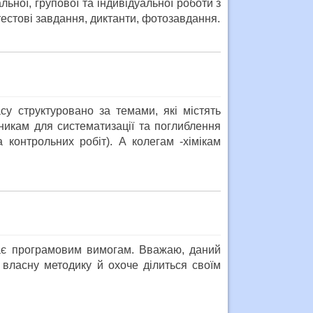
льної, групової та індивідуальної роботи з
 тестові завдання, диктанти, фотозавдання.
су структуровано за темами, які містять
никам для систематизації та поглиблення
 контрольних робіт). А колегам -хімікам
дає програмовим вимогам. Вважаю, даний
 власну методику й охоче ділиться своїм