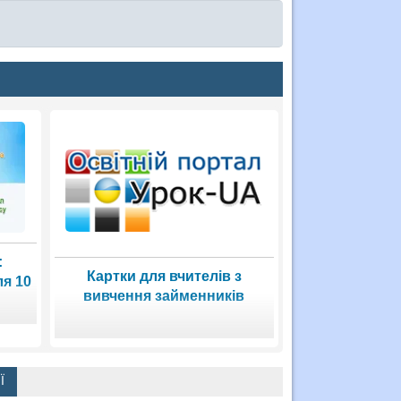
:
Картки для вчителів з
ля 10
вивчення займенників
Ї