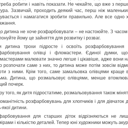
треба робити і навіть показати. Не чекайте, що вже з пер
тура. Зазвичай, проходить деякий час, перш ніж маленьки
бувається і намагатися зробити правильно. Але все одно х
ажання.
о дитина не хоче розфарбовувати – не настоюйте. З часом 
онуйте йому це зайняття для розвитку і розваг.
и дитина трохи підросте і освоїть розфарбовування 
фарбовування олівці і фломастери. Єдиної думки, щ
мастерами малювати значно легше і цікавіше, адже вони наб
о розпочати саме з них, то дитина може потім зовсім відмо
оти з ними. Крім того, саме замальовка олівцями краще в
ьма. Дитина, що розмальовує олівцями, менше втомлюва
щий почерк.
ру того, як дитя підростатиме, розмальовування також міня
номанітність розфарбовувань для хлопчиків і для дівчаток
-якої дитини.
фарбовування для старших діток відрізняються не ли
мірами і кількістю деталей. Тепер юні художники можуть а