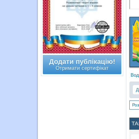
Додати публікацію!
Отримати сертифікат
Вод
Д
Роз
ТА