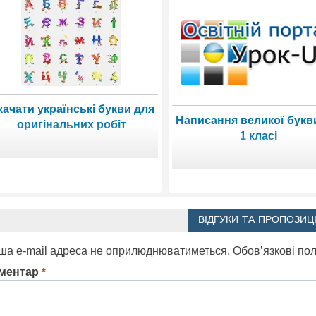
качати українські букви для
Написання великої букв
оригінальних робіт
1 класі
ВІДГУКИ ТА ПРОПОЗИЦІ
ша e-mail адреса не оприлюднюватиметься.
Обов’язкові по
ментар
*