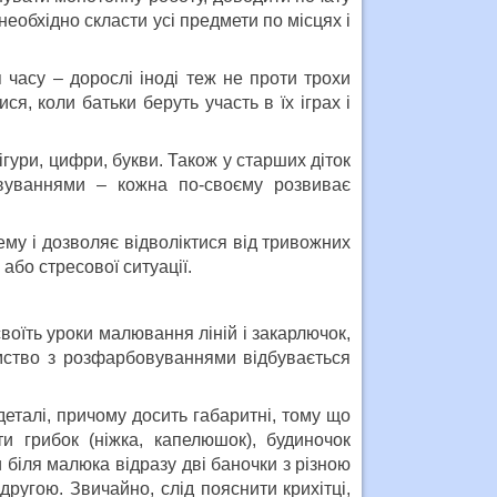
 необхідно скласти усі предмети по місцях і
часу – дорослі іноді теж не проти трохи
я, коли батьки беруть участь в їх іграх і
гури, цифри, букви. Також у старших діток
вуваннями – кожна по-своєму розвиває
у і дозволяє відволіктися від тривожних
або стресової ситуації.
воїть уроки малювання ліній і закарлючок,
мство з розфарбовуваннями відбувається
талі, причому досить габаритні, тому що
 грибок (ніжка, капелюшок), будиночок
ти біля малюка відразу дві баночки з різною
ругою. Звичайно, слід пояснити крихітці,