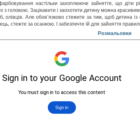
фарбовування настільки захоплююче зайняття, що діти рі
го з головою. Зацікавити і заохотити дитину можна красив
б, олівців. Але обов’язково стежите за тим, щоб дитина із
ець, стежте за осанкою. І забезпечте їй для зайняття прави
Розмальовки