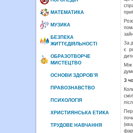
спра
при
МАТЕМАТИКА
Роз
МУЗИКА
пом
зайн
БЕЗПЕКА
За 
ЖИТТЄДІЯЛЬНОСТІ
є р
дити
ОБРАЗОТВОРЧЕ
МИСТЕЦТВО
Між
думо
ОСНОВИ ЗДОРОВ’Я
З ч
ПРАВОЗНАВСТВО
Коли
смі
ПСИХОЛОГІЯ
післ
Пер
ХРИСТИЯНСЬКА ЕТИКА
поч
(ква
ТРУДОВЕ НАВЧАННЯ
фар