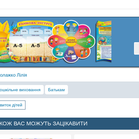
олажко Лілія
ошкільне виховання
Батькам
виток дітей
КОЖ ВАС МОЖУТЬ ЗАЦІКАВИТИ