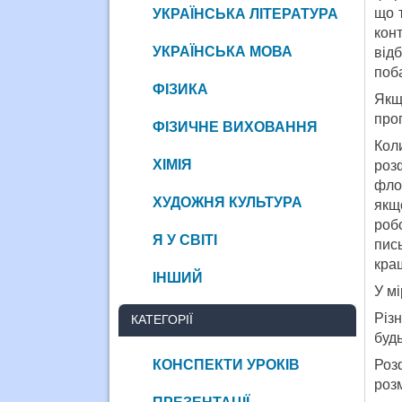
що 
УКРАЇНСЬКА ЛІТЕРАТУРА
кон
УКРАЇНСЬКА МОВА
від
поб
ФІЗИКА
Якщ
проп
ФІЗИЧНЕ ВИХОВАННЯ
Кол
ХІМІЯ
роз
фло
ХУДОЖНЯ КУЛЬТУРА
якщ
роб
Я У СВІТІ
пис
кра
ІНШИЙ
У мі
Різ
КАТЕГОРІЇ
будь
КОНСПЕКТИ УРОКІВ
Роз
роз