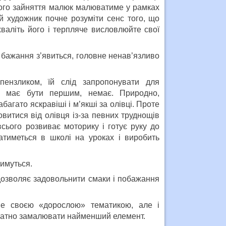
шого зайняття малюк малюватиме у рамках
й художник почне розуміти сенс того, що
валіть його і терпляче висловлюйте свої
бажання з’явиться, головне ненав’язливо
пензликом, їй слід запропонувати для
о має бути першим, немає. Природно,
агато яскравіші і м’якші за олівці. Проте
витися від олівця із-за певних труднощів
сього розвиває моторику і готує руку до
тиметься в школі на уроках і виробить
тимуться.
 дозволяє задовольнити смаки і побажання
ше своєю «дорослою» тематикою, але і
куратно замалювати найменший елемент.