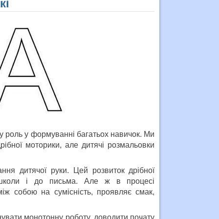
кі
у роль у формуванні багатьох навичок. Ми
рібної моторики, але дитячі розмальовки
ння дитячої руки. Цей розвиток дрібної
 школи і до письма. Але ж в процесі
іж собою на сумісність, проявляє смак,
онувати монотонну роботу, доводити почату