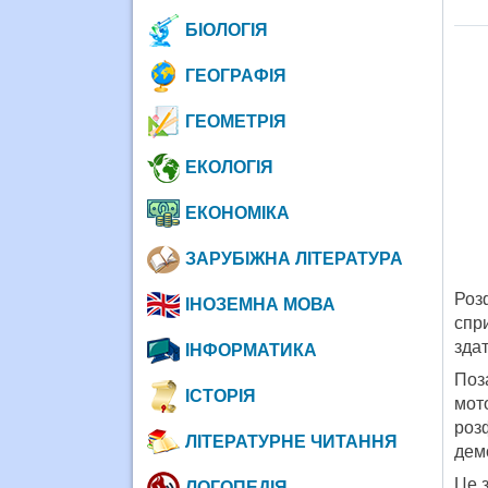
БІОЛОГІЯ
ГЕОГРАФІЯ
ГЕОМЕТРІЯ
ЕКОЛОГІЯ
ЕКОНОМІКА
ЗАРУБІЖНА ЛІТЕРАТУРА
Роз
ІНОЗЕМНА МОВА
спр
здат
ІНФОРМАТИКА
Поз
ІСТОРІЯ
мот
роз
ЛІТЕРАТУРНЕ ЧИТАННЯ
дем
Це з
ЛОГОПЕДІЯ