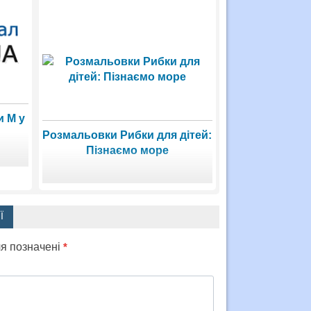
и М у
Розмальовки Рибки для дітей:
Пізнаємо море
Ї
ля позначені
*