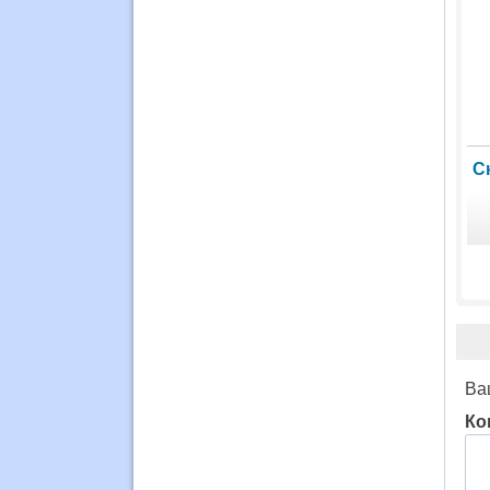
С
Ва
Ко