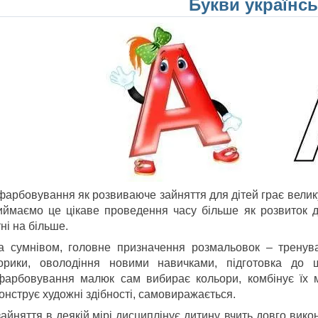
Букви українсь
фарбовування як розвиваюче зайняття для дітей грає велик
иймаємо це цікаве проведення часу більше як розвиток д
ні на більше.
а сумнівом, головне призначення розмальовок – тренува
орики, оволодіння новими навичками, підготовка до
фарбовування малюк сам вибирає кольори, комбінує їх м
онструє художні здібності, самовиражається.
айняття в деякій мірі дисциплінує дитину, вчить довго вик