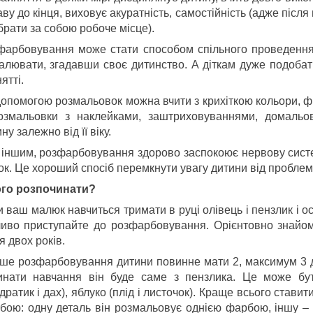
ву до кінця, виховує акуратність, самостійність (адже після
брати за собою робоче місце).
фарбовування може стати способом спільного проведення 
алювати, згадавши своє дитинство. А діткам дуже подобатис
ятті.
допомогою розмальовок можна вчити з крихіткою кольори, фі
озмальовки з наклейками, заштриховуваннями, домальо
ну залежно від її віку.
 іншим, розфарбовування здорово заспокоює нервову систем
к. Це хороший спосіб перемкнути увагу дитини від проблем 
ого розпочинати?
 ваш малюк навчиться тримати в руці олівець і пензлик і ос
ливо приступайте до розфарбовування. Орієнтовно знайо
я двох років.
ше розфарбовування дитини повинне мати 2, максимум 3 де
инати навчання він буде саме з пензлика. Це може бути
дратик і дах), яблуко (плід і листочок). Краще всього стави
бою: одну деталь він розмальовує однією фарбою, іншу – д