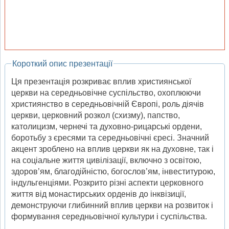
Короткий опис презентації
Ця презентація розкриває вплив християнської
церкви на середньовічне суспільство, охоплюючи
християнство в середньовічній Європі, роль діячів
церкви, церковний розкол (схизму), папство,
католицизм, чернечі та духовно-рицарські ордени,
боротьбу з єресями та середньовічні єресі. Значний
акцент зроблено на вплив церкви як на духовне, так і
на соціальне життя цивілізації, включно з освітою,
здоров’ям, благодійністю, богослов’ям, інвеститурою,
індульгенціями. Розкрито різні аспекти церковного
життя від монастирських орденів до інквізиції,
демонструючи глибинний вплив церкви на розвиток і
формування середньовічної культури і суспільства.