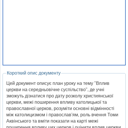
Короткий опис документу
Цей документ описує план уроку на тему "Вплив
церкви на середньовічне суспільство", де учні
зможуть дізнатися про дату розколу християнської
церкви, межі поширення впливу католицької та
православної церков, розуміти основні відмінності
між католицизмом і православ'ям, роль вчення Томи
Аквінського та вміти показати на карті межі
поширення впливу цих церков і оцінити вплив церкви