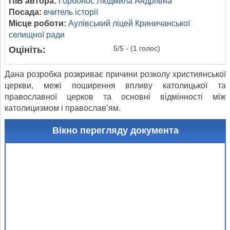
ПІБ автора:
Горбонос Людмила Андріївна
Посада:
вчитель історії
Місце роботи:
Аулівський ліцей Криничанської
селищної ради
5/5 - (1 голос)
Оцініть:
Дана розробка розкриває причини розколу християнської
церкви, межі поширення впливу католицької та
православної церков та основні відмінності між
католицизмом і православ’ям.
Вікно перегляду документа