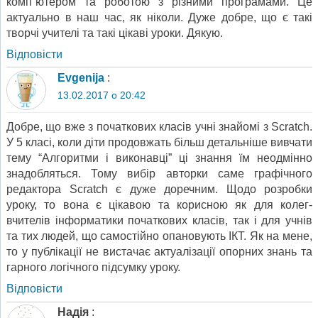
комп”ютером та роботою з різними програмами. Це
актуально в наш час, як ніколи. Дуже добре, що є такі
творчі учителі та такі цікаві уроки. Дякую.
Відповіcти
Evgenija
:
13.02.2017 о 20:42
Добре, що вже з початкових класів учні знайомі з Scratch.
У 5 класі, коли діти продовжать більш детальніше вивчати
тему “Алгоритми і виконавці” ці знання їм неодмінно
знадобляться. Тому вибір авторки саме графічного
редактора Scratch є дуже доречним. Щодо розробки
уроку, то вона є цікавою та корисною як для колег-
вчителів інформатики початкових класів, так і для учнів
та тих людей, що самостійно опановують ІКТ. Як на мене,
то у публікації не вистачає актуалізації опорних знань та
гарного логічного підсумку уроку.
Відповіcти
Надія
: