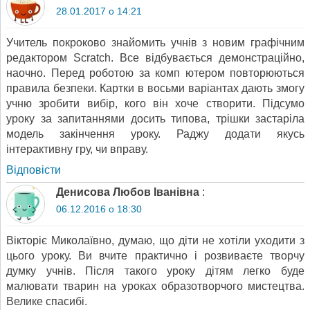
28.01.2017 о 14:21
Учитель покроково знайомить учнів з новим графічним
редактором Scratch. Все відбувається демонстраційно,
наочно. Перед роботою за комп ютером повторюються
правила безпеки. Картки в восьми варіантах дають змогу
учню зробити вибір, кого він хоче створити. Підсумо
уроку за запитаннями досить типова, трішки застаріла
модель закінчення уроку. Раджу додати якусь
інтерактивну гру, чи вправу.
Відповіcти
Денисова Любов Іванівна
:
06.12.2016 о 18:30
Вікторіє Миколаївно, думаю, що діти не хотіли уходити з
цього уроку. Ви вчите практично і розвиваєте творчу
думку учнів. Після такого уроку дітям легко буде
малювати тварин на уроках образотворчого мистецтва.
Велике спасибі.