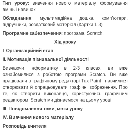
Тип уроку
: вивчення нового матеріалу, формування
вмінь і навичок.
Обладнання
: мультимедійна дошка, комп’ютери,
підручники, роздатковий матеріал (Картки 1-8).
Програмне забезпечення
: програма Scratch,
Хід уроку
І. Організаційний етап
ІІ. Мотивація пізнавальної діяльності
Вивчаючи інформатику в 2-3 класах, ви вже
ознайомилися з роботою програми Scratch. Ви вже
працювали в графічному редакторі Tux Paint і навчилися
створювати й опрацьовувати графічні зображення. Про
те, як створити виконавця, користуючись графічним
редактором Scratch ми дізнаємося на цьому уроці.
ІІІ. Повідомлення теми,
мети
уроку
І
V
. Вивчення нового матеріалу
Розповідь
в
чителя