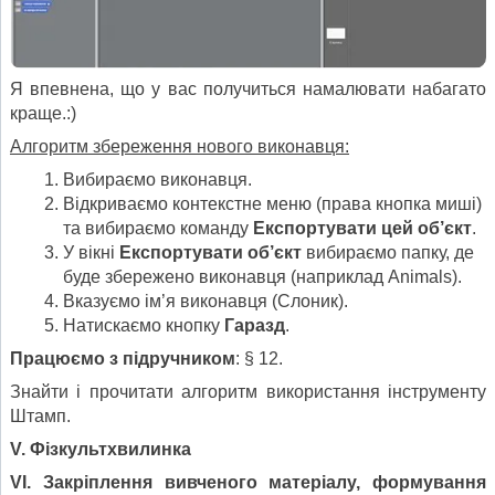
Я впевнена, що у вас получиться намалювати набагато
краще.:)
Алгоритм збереження нового виконавця:
Вибираємо виконавця.
Відкриваємо контекстне меню (права кнопка миші)
та вибираємо команду
Експортувати цей об’єкт
.
У вікні
Експортувати об’єкт
вибираємо папку, де
буде збережено виконавця (наприклад Animals).
Вказуємо ім’я виконавця (Слоник).
Натискаємо кнопку
Гаразд
.
Працюємо
з підручником
: § 12.
Знайти і прочитати алгоритм використання інструменту
Штамп.
V. Фізкультхвилинка
VІ.
Закріплення вивченого матеріалу
, формування