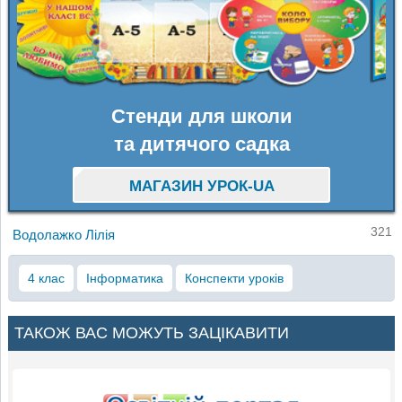
Стенди для школи
та дитячого садка
МАГАЗИН УРОК-UA
321
Водолажко Лілія
4 клас
Інформатика
Конспекти уроків
ТАКОЖ ВАС МОЖУТЬ ЗАЦІКАВИТИ