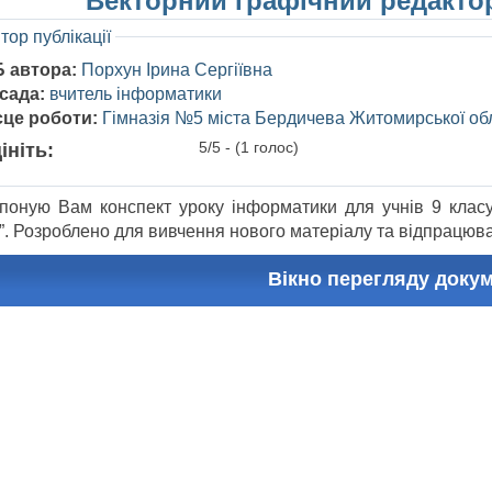
“Векторний графічний редактор
тор публікації
Б автора:
Порхун Ірина Сергіївна
сада:
вчитель інформатики
сце роботи:
Гімназія №5 міста Бердичева Житомирської об
5/5 - (1 голос)
ініть:
поную Вам конспект уроку інформатики для учнів 9 класу 
f”. Розроблено для вивчення нового матеріалу та відпрацюв
Вікно перегляду доку