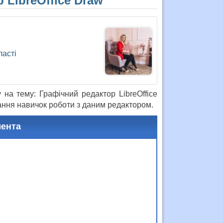
 LibreOffice Draw”
ласті
на тему: Графічний редактор LibreOffice
ання навичок роботи з даним редактором.
мента