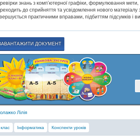
ревірки знань з комп'ютерної графіки, формулювання мети, м
реходить до сприйняття та усвідомлення нового матеріалу з в
вершується практичними вправами, підбиттям підсумків і 
ЗАВАНТАЖИТИ ДОКУМЕНТ
олажко Лілія
 клас
Інформатика
Конспекти уроків