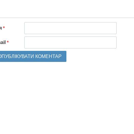
'я
*
ail
*