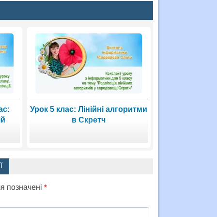
ас:
Урок 5 клас: Лінійні алгоритми
ій
в Скретч
Ї
ля позначені
*