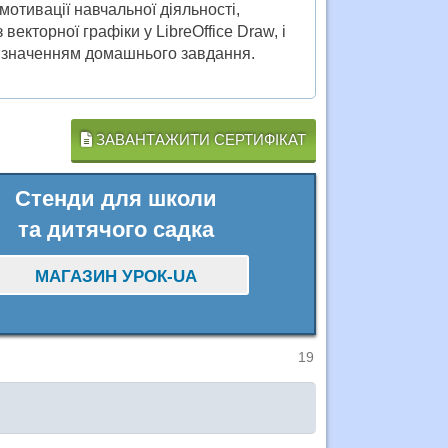
отивації навчальної діяльності,
екторної графіки у LibreOffice Draw, і
визначенням домашнього завдання.
ЗАВАНТАЖИТИ СЕРТИФІКАТ
Стенди для школи
та дитячого садка
МАГАЗИН УРОК-UA
19