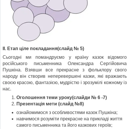
ІІ. Етап ціле покладання
(слайд № 5)
Сьогодні ми помандруємо у країну казок відомого
російського письменника Олександра Сергійовича
Пушкіна. Взявши все прекрасне з фольклору свого
народу він створив неперевершені казки, які вражають
своєю красою, фантазією, мудрістю і зрозумілі кожному із
нас.
Оголошення теми уроку
(слайди № 6 -7)
Презентація мети
(слайд №8)
ознайомимося з особливостями казок Пушкіна;
навчимося розуміти прекрасне на прикладі життя
самого письменника та його казкових героїв;