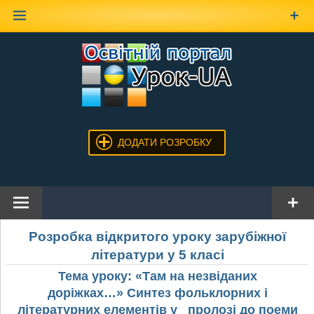
Наверх
ДОДАТИ РОЗРОБКУ
Розробка відкритого уроку зарубіжної
літератури у 5 класі
Тема уроку: «Там на незвіданих
доріжках…» Синтез фольклорних і
літературних елементів у пролозі до поеми