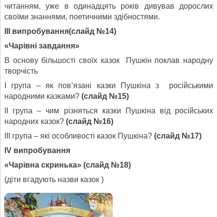
читанням, уже в одинадцять років дивував дорослих
своїми знаннями, поетичними здібностями.
ІІІ випробування
(слайд №14)
«Чарівні завдання»
В основу більшості своїх казок Пушкін поклав народну
творчість
І група – як пов’язані казки Пушкіна з російськими
народними казками?
(слайд №15)
ІІ група – чим різняться казки Пушкіна від російських
народних казок?
(слайд №16)
ІІІ група – які особливості казок Пушкіна?
(слайд №17)
І
V
випробування
«Чарівна скринька»
(слайд №18)
(діти вгадують назви казок )