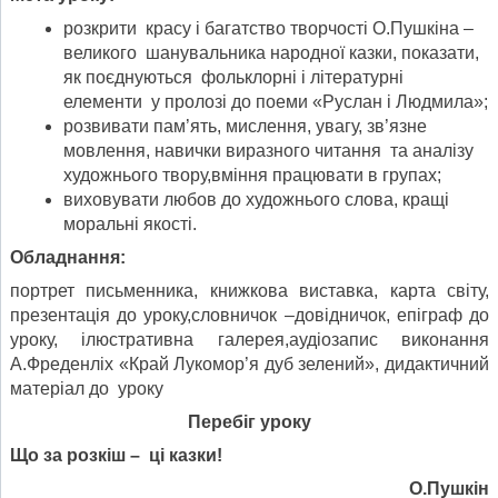
розкрити красу і багатство творчості О.Пушкіна –
великого шанувальника народної казки, показати,
як поєднуються фольклорні і літературні
елементи у пролозі до поеми «Руслан і Людмила»;
розвивати пам’ять, мислення, увагу, зв’язне
мовлення, навички виразного читання та аналізу
художнього твору,вміння працювати в групах;
виховувати любов до художнього слова, кращі
моральні якості.
Обладнання:
портрет письменника, книжкова виставка, карта світу,
презентація до уроку,словничок –довідничок, епіграф до
уроку, ілюстративна галерея,аудіозапис виконання
А.Фреденліх «Край Лукомор’я дуб зелений», дидактичний
матеріал до уроку
Перебіг уроку
Що за розкіш – ці казки!
О.Пушкін