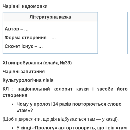
Чарівні недомовки
Літературна казка
Автор –
…
Форма створення
–
…
Сюжет існує – …
Х
І
випробування
(
слайд №39)
Чарівні запитання
Культурологічна лінія
КЛ :
націо
нальний колорит каз
ки
і засоби його
створення
Чому у пролозі 14 разів повторюється слово
«там»?
(Щоб підкреслити, що дія відбувається там — у казці).
У кінці «Прологу» автор говорить, що і він «там