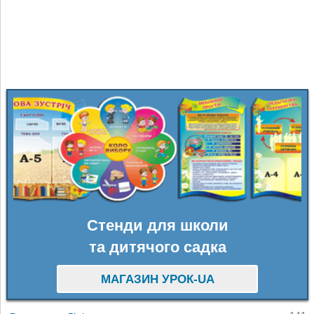
Стенди для школи
та дитячого садка
МАГАЗИН УРОК-UA