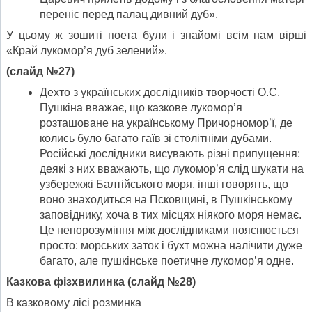
переніс перед палац дивний дуб».
У цьому ж зошиті поета були і знайомі всім нам вірші
«Край лукомор’я дуб зелений».
(слайд №27)
Дехто з українських дослідників творчості О.С.
Пушкіна вважає, що казкове лукомор’я
розташоване на українському Причорномор’ї, де
колись було багато гаїв зі столітніми дубами.
Російські дослідники висувають різні припущення:
деякі з них вважають, що лукомор’я слід шукати на
узбережжі Балтійського моря, інші говорять, що
воно знаходиться на Псковщині, в Пушкінському
заповіднику, хоча в тих місцях ніякого моря немає.
Це непорозуміння між дослідниками пояснюється
просто: морських заток і бухт можна налічити дуже
багато, але пушкінське поетичне лукомор’я одне.
Казкова фізхвилинка
(
слайд №28)
В казковому лісі розминка