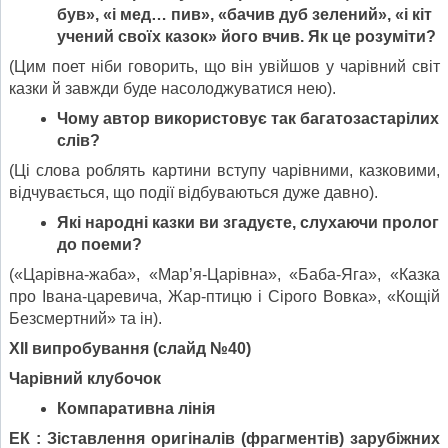
був», «і мед… пив», «бачив дуб зелений», «і кіт
учений своїх казок» його вчив. Як це розуміти?
(Цим поет ніби говорить, що він увійшов у чарівний світ
казки й завжди буде насолоджуватися нею).
Чому автор використовує так багатозастарілих
слів?
(Ці слова роблять картини вступу чарівними, казковими,
відчувається, що події відбуваються дуже давно).
Які народні казки ви згадуєте, слухаючи пролог
до поеми?
(«Царівна-жаба», «Мар’я-Царівна», «Баба-Яга», «Казка
про Івана-царевича, Жар-птицю і Сірого Вовка», «Кощій
Безсмертний» та ін).
Х
ІІ
випробування
(
слайд №40)
Чарівний клубочок
Компаративна лінія
ЕК :
Зіставлення оригіналів (фрагментів) зарубіжних