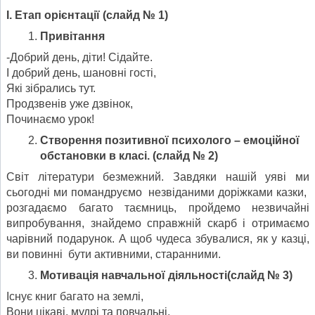
І. Етап орієнтації
(слайд № 1)
Привітання
-Добрий день, діти! Сідайте.
І добрий день, шановні гості,
Які зібрались тут.
Продзвенів уже дзвінок,
Починаємо урок!
Створення позитивної психолого – емоційної
обстановки в класі.
(слайд № 2)
Світ літератури безмежний. Завдяки нашій уяві ми
сьогодні ми помандруємо незвіданими доріжками казки,
розгадаємо багато таємниць, пройдемо незвичайні
випробування, знайдемо справжній скарб і отримаємо
чарівний подарунок. А щоб чудеса збувалися, як у казці,
ви повинні бути активними, старанними.
Мотивація навчальної діяльності
(слайд № 3)
Існує книг багато на землі,
Вони цікаві, мудрі та повчальні,