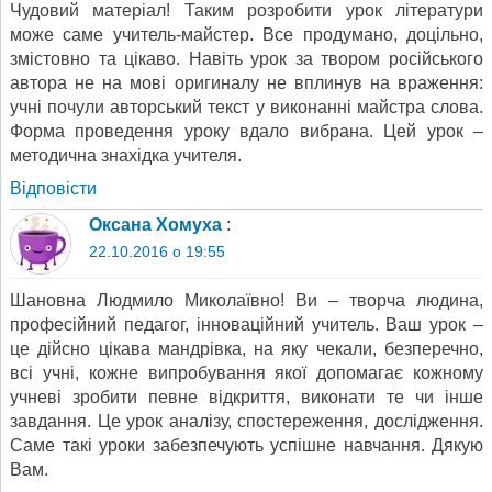
Чудовий матеріал! Таким розробити урок літератури
може саме учитель-майстер. Все продумано, доцільно,
змістовно та цікаво. Навіть урок за твором російського
автора не на мові оригиналу не вплинув на враження:
учні почули авторський текст у виконанні майстра слова.
Форма проведення уроку вдало вибрана. Цей урок –
методична знахідка учителя.
Відповіcти
Оксана Хомуха
:
22.10.2016 о 19:55
Шановна Людмило Миколаївно! Ви – творча людина,
професійний педагог, інноваційний учитель. Ваш урок –
це дійсно цікава мандрівка, на яку чекали, безперечно,
всі учні, кожне випробування якої допомагає кожному
учневі зробити певне відкриття, виконати те чи інше
завдання. Це урок аналізу, спостереження, дослідження.
Саме такі уроки забезпечують успішне навчання. Дякую
Вам.