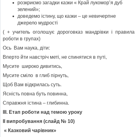
розкриємо загадки казки « Край лукомор’я дуб
зелений»;
доведемо істину, що казки – це невичерпне
джерело мудрості
( + учитель оголошує дороговказ мандрівки і правила
роботи в групах)
Ось Вам наука, діти:
Вперто йти навстріч меті, не спинятися в путі,
Мусите широко дивитись,
Мусите сміло в глиб пірнуть,
Щоб Вам відкрилась суть.
Ясність повна буть повинна,
Справжня істина – глибинна.
ІІІ. Етап роботи над темою уроку
ІІ випробування
(слайд № 10)
« Казковий чарівник»