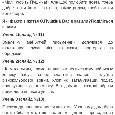
«Милі, любіть Пушкіна!» Але щоб полюбити поета, треба
добре знати його — хто він, звідки родом, треба читати
його твори.
Які факти з життя О.Пушкіна Вас вразили?Поділіться
з нами.
Учень 1
(слайд № 11)
Змалечку майбутній письменник долучився до
фольклору: слухав пісні та казки, спостерігав за
обрядами.
Учень 2
(слайд № 12)
Ще маленьким, примостившись у величезному робочому
кошику бабусі, серед клаптиків тканин і клубків
різнокольорової вовни, хлопчик, затамувавши подих,
прислухався до її голосу. Він дрімав, і казкові образи
приходили до нього уві сні.
Учень 3
(слайд №13)
Олександр рано захопився книгами. У їхньому домі була
багата бібліотека, і він частенько цілі ночі проводив за