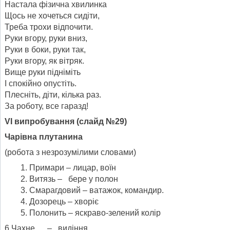
Настала фізична хвилинка
Щось не хочеться сидіти,
Треба трохи відпочити.
Руки вгору, руки вниз,
Руки в боки, руки так,
Руки вгору, як вітряк.
Вище руки підніміть
І спокійно опустіть.
Плесніть, діти, кілька раз.
За роботу, все гаразд!
V
І випробування
(
слайд №29)
Чарівна плутанина
(робота з незрозумілими словами)
Примари – лицар, воїн
Витязь – бере у полон
Смарагдовий – ватажок, командир.
Дозорець – хворіє
Полонить – яскраво-зелений колір
6.Чахне – видіння