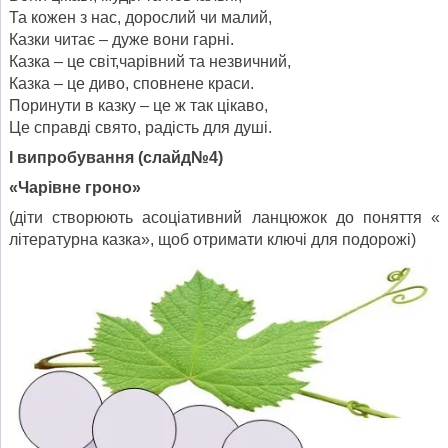
Та кожен з нас, дорослий чи малий,
Казки читає – дуже вони гарні.
Казка – це світ,чарівний та незвичний,
Казка – це диво, сповнене краси.
Поринути в казку – це ж так цікаво,
Це справді свято, радість для душі.
І випробування
(
слайд№4)
«Чарівне гроно»
(діти створюють асоціативний ланцюжок до поняття «
літературна казка», щоб отримати ключі для подорожі)