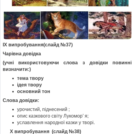
ІХ випробування
(
слайд №37)
Чарівна довідка
(учні використовуючи слова з довідки повинні
визначити:)
тема твору
ідея твору
основний тон
Слова довідки:
урочистий, піднесений ;
опис казкового світу Лукомор’ я;
уславлення народної казки у творі.
Х випробування
(
слайд №38)