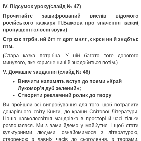
І
V
. Підсумок уроку
(
слайд № 47)
Прочитайте зашифрований вислів відомого
російського казкаря П.Бажова про значення казки(
пропущені голосні звуки)
Стр кзк птрбн. нй бгт тг дргг мнлг ,к крсн нн й зндбтьс
птм.
(
Стара казка потрібна. У ній багато того дорогого
минулого, яке корисне нині й знадобиться потім.)
V
. Домашнє завдання
(
слайд № 48)
Вивчити напамять вступ до поеми «Край
Лукомор
’
я дуб зелений»;
Створити рекламний ролик до твору
Ви пройшли всі випробування для того, щоб потрапити
дочарівного світу Книги, до країни Світової Літератури.
Наша навколосвітня мандрівка в просторі й часі тільки
розпочала­ся. Ми з вами йдемо у майбутнє, і щоб стати
культурними людьми, ознайомимося з літературою,
створеною з давніх часів до сьогодення, з творами,