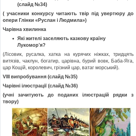
(
слайд №34)
( учасники конкурсу читають твір під увертюру до
опери Глінки «Руслан і Людмила»)
Чарівна хвилинка
Які жителі заселяють казкову країну
Лукомор’я?
(Лісо­вик, русалка, хатка на курячих ніжках, тридцять
витязів, чаклун, богатир, царівна, бурий вовк, Баба-Яга,
цар Кощій, королевич, грізний цар, ватаг мор­ський).
V
ІІІ випроб
ування
(
слайд №35)
Чарівні ілюстрації
(
слайд №36)
(учні зачитують до поданих ілюстрацій рядки з
твору)