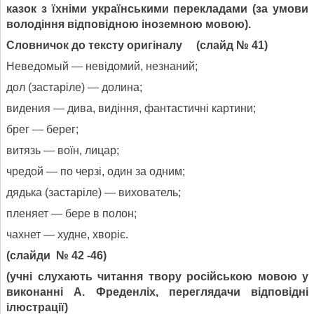
казок з їхніми українськими перекладами (за умови
володіння відповідною іноземною мовою).
Словничок до тексту оригіналу
(
слайд № 41)
Неведомый — невідомий, незнаний;
дол (застаріле) — долина;
видения — дива, видіння, фантастичні картини;
брег — берег;
витязь — воїн, лицар;
чредой — по черзі, один за одним;
дядька (застаріле) — вихователь;
пленяет — бере в полон;
чахнет — худне, хворіє.
(
слайди № 42 -46)
(учні слухають читання твору російською мовою у
виконанні А. Фреденліх, переглядачи відповідні
ілюстрації)