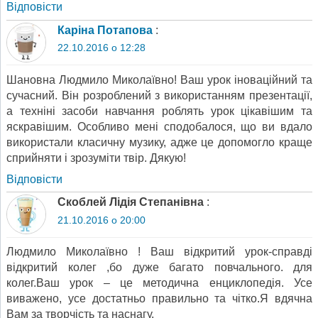
Відповіcти
Каріна Потапова
:
22.10.2016 о 12:28
Шановна Людмило Миколаївно! Ваш урок іноваційний та
сучасний. Він розроблений з використанням презентації,
а техніні засоби навчання роблять урок цікавішим та
яскравішим. Особливо мені сподобалося, що ви вдало
використали класичну музику, адже це допомогло краще
сприйняти і зрозуміти твір. Дякую!
Відповіcти
Скоблей Лідія Степанівна
:
21.10.2016 о 20:00
Людмило Миколаївно ! Ваш відкритий урок-справді
відкритий колег ,бо дуже багато повчального. для
колег.Ваш урок – це методична енциклопедія. Усе
виважено, усе достатньо правильно та чітко.Я вдячна
Вам за творчість та наснагу.