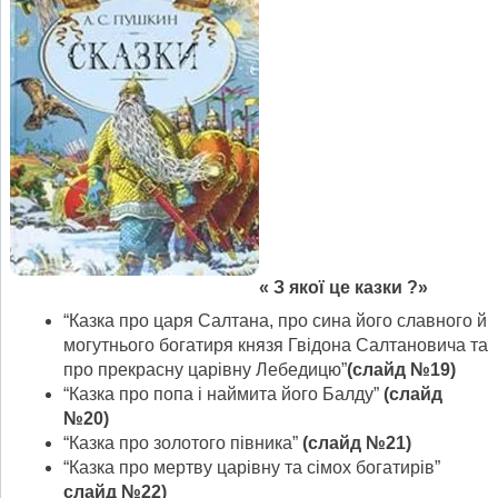
« З якої це казки ?»
“Казка про царя Салтана, про сина його славного й
могутнього богатиря князя Гвідона Салтановича та
про прекрасну царівну Лебедицю”
(слайд №19)
“Казка про попа і наймита його Балду”
(слайд
№20)
“Казка про золотого півника”
(слайд №21)
“Казка про мертву царівну та сімох богатирів”
слайд №22)