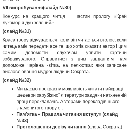
V
ІІ випробування
(
слайд №30)
Конкурс на кращого читця частин прологу «Край
лукомор’я дуб зелений»
(
слайд №31)
Краса твору відчувається, коли він читається вголос, коли
читець вміє передати все те, що хотів сказати автор і цим
самим допомогти слухачам уявити картини
зображуваного. Справитися з цим завданням нам
допоможе чарівна квітка, на пелюстках якої записане
висловлювання мудрої людини Сократа.
(
слайд №32)
Ми маємо прекрасну можливість читати найкращі
шедеври зарубіжної літератури завдяки натхненній
праці перекладачів. Авторами перекладів цього
знаменитого твору є…
Пам
’
ятка « Правила читання вступу»
(
слайд
№33)
Проголошення девізу читання
(слова Сократа)