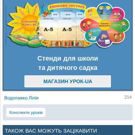
Стенди для школи
та дитячого садка
МАГАЗИН УРОК-UA
214
Водолажко Лілія
Конспекти уроків
ТАКОЖ ВАС МОЖУТЬ ЗАЦІКАВИТИ