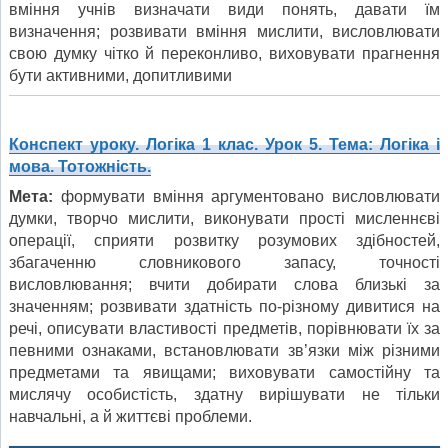
вміння учнів визначати види понять, давати їм
визначення; розвивати вміння мислити, висловлювати
свою думку чітко й переконливо, виховувати прагнення
бути ак­тивними, допитливими
Конспект уроку. Логіка 1 клас. Урок 5. Тема: Логіка і
мова. Тотожність.
Мета:
формувати вміння аргументовано висловлювати
думки, творчо мислити, виконувати прості мисленнєві
операції, сприяти розвитку розумових здібностей,
збагаченню словникового запасу, точності
висловлювання; вчити добирати слова близькі за
значенням; розвивати здатність по-різному дивитися на
речі, описувати властивості предметів, порівнювати їх за
певними ознаками, встановлювати зв’язки між різними
предметами та явищами; виховувати самостійну та
мислячу особистість, здатну вирішувати не тільки
навчальні, а й життєві проблеми.