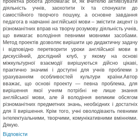
проектна робота допомагає їй, як вчителю активізувати
діяльність учнів, заохотити їх та спонукати до
самостійного творчого пошуку, а основне завдання
педагога в навчанні англійської мови – змістити акцент із
різноманітних вправ на творчу розумову діяльність учнів,
що вимагає володіння певними мовними засобами.
Метод проектів дозволяє вирішити цю дидактичну задачу
і відповідно перетворити уроки англійської мови в
дискусійний, дослідний клуб, у якому на основі
міжкультурної взаємодії вирішуються дійсно цікаві,
практично значимі і доступні для учнів проблеми з
урахуванням особливостей культури країни.Автор
вважає, що основі проекту — певна проблема, для
вирішення якої учням потрібні не лише знання
англійської мови, але й володіння великим обсягом
різноманітних предметних знань, необхідних і достатніх
для її вирішення. Крім того, учні оволодівають певними
інтелектуальними, творчими, комунікативними вміннями.
Дякую.
Відповіcти