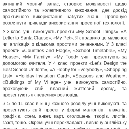
активний мовний запас, створює можливості щодо
самостійного та колективного виконання, дає досвід
практичного використання набутих знань. Пропоную
розглянути приклади викорис­тання проектної технології.
У 2 класі учні виконують проекти «My School Things», «A
Letter to Santa Clause», «My Pet». Як правило це малюнок
чи аплікація з кількома простими реченнями. У 3 класі
проекти «Countries and Flags», «School Timetable», «My
House», «My Family», «My Food» учні презентують за
допомогою вчителя. У 4 класі проекти «Let’s Design the
Best School Uniform», «A Hobby for Everybody», «Shopping
List», «Holiday Invitation Card», «Seasons and Weather»,
«Buildings of My Village» учні виконують самостійно,
враховуючи свій власний життєвий досвід, та
презентують як невелику розповідь.
З 5 по 11 клас в кінці кожного розділу учні виконують та
презентують свій проект у формі малюнків, плакатів,
графіків, схем, анкет, карт, оголошень, творів, листів,
газет, тощо. Окремі учні перекладають вивчену англійську
поезію на українську мову, роблять презентації з