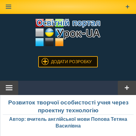
Наверх
ДОДАТИ РОЗРОБКУ
Розвиток творчої особистості учня через
проектну технологію
Автор: вчитель англійської мови Попова Тетяна
Василівна