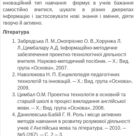
нноваційний тип навчання формує в учнів бажання
самостійно вчитися, шука­ти в різних джерелах
інформацію і застосо­вувати нові знання і вміння, діяти
творчо й активно.
Література
Забродська Л. М.,Онопрієнко О. В.,Хорунжа Л.
Л.,Цимбалару А.Д. Інформаційно-методичне
забезпечення проектно-технологічної діяльності
вчителя. Науково-методичний посібник. ─ Х.: Вид.
група «Основа», 2007.
Наволокова Н. П. Енциклопедія педагогічних
технологій та інновацій. ─ Х.: Вид. група «Основа»,
2009.
Цимбал О.М. Проектна технологія в основній та
старшій школі в процесі викладання англійської
мови. ─ Х.: Вид. група «Основа», 2008.
Данилевська-Бабій Г. Я. Роль і місце активних
методів навчання в розвитку розумової діяльності
учнів // Англійська мова та література. ─ 2010. ─
№5 (267). ─ С. 2 ─ 3.