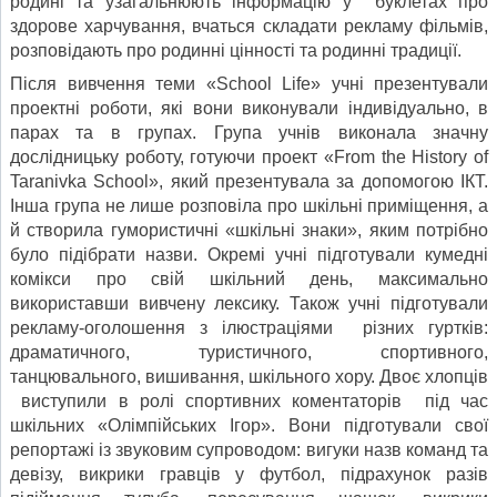
родині та узагальнюють інформацію у буклетах про
здорове харчування, вчаться складати рекламу фільмів,
розповідають про родинні цінності та родинні традиції.
Після вивчення теми «School Life» учні презентували
проектні роботи, які вони виконували індивідуально, в
парах та в групах. Група учнів виконала значну
дослідницьку роботу, готуючи проект «From the History of
Taranivka School», який презентувала за допомогою ІКТ.
Інша група не лише розповіла про шкільні приміщення, а
й створила гумористичні «шкільні знаки», яким потрібно
було підібрати назви. Окремі учні підготували кумедні
комікси про свій шкільний день, максимально
використавши вивчену лексику. Також учні підготували
рекламу-оголошення з ілюстраціями різних гуртків:
драматичного, туристичного, спортивного,
танцювального, вишивання, шкільного хору. Двоє хлопців
виступили в ролі спортивних коментаторів під час
шкільних «Олімпійських Ігор». Вони підготували свої
репортажі із звуковим супроводом: вигуки назв команд та
девізу, викрики гравців у футбол, підрахунок разів