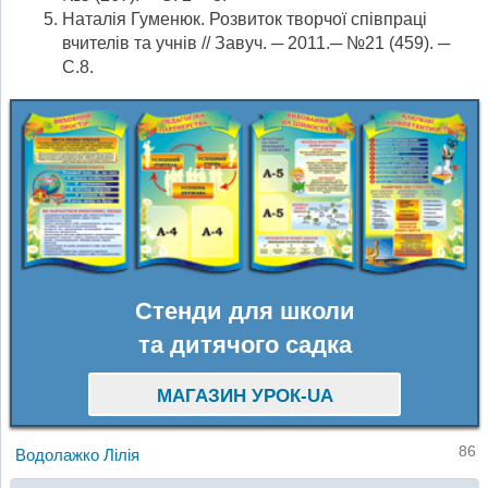
Наталія Гуменюк. Розвиток творчої співпраці
вчителів та учнів // Завуч. ─ 2011.─ №21 (459). ─
С.8.
Стенди для школи
та дитячого садка
МАГАЗИН УРОК-UA
86
Водолажко Лілія