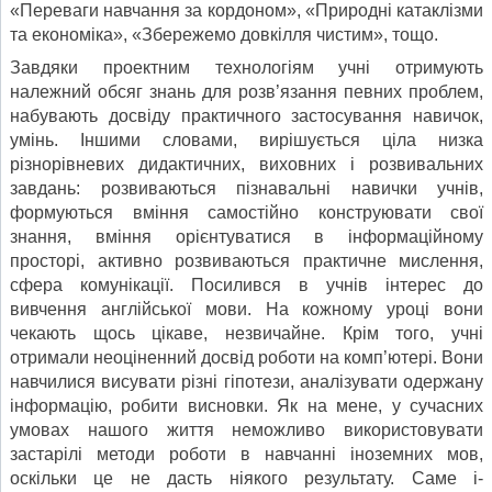
«Переваги навчання за кордоном», «Природні катаклізми
та економіка», «Збережемо довкілля чистим», тощо.
Завдяки проектним технологіям учні отри­мують
належний обсяг знань для розв’язання певних проблем,
набувають досвіду прак­тичного застосування навичок,
умінь. Ін­шими словами, вирішується ціла низка
різнорівневих дидактичних, виховних і розвивальних
завдань: розвиваються пізнавальні навички учнів,
формуються вміння само­стійно конструювати свої
знання, вміння орієнтуватися в інформаційному
просторі, активно розвиваються практичне мислен­ня,
сфера комунікації. Поси­лився в учнів інтерес до
вивчення англій­ської мови. На кожному уроці вони
чекають щось цікаве, незвичайне. Крім того, учні
отримали неоціненний досвід роботи на комп’ютері. Вони
навчилися висувати різні гіпотези, аналізувати одержану
інформацію, робити висновки. Як на мене, у сучасних
умо­вах нашого життя неможливо використовувати
застарілі методи роботи в навчанні іно­земних мов,
оскільки це не дасть ніякого результату. Саме і­