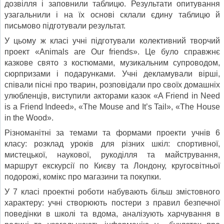
дозвілля і заповнили таблицю. Результати опитування
узагальнили і на їх основі склали єдину таблицю й
письмово підготували результат.
У цьому ж класі учні підготували колективний творчий
проект «Animals are Our friends». Це було справжнє
казкове свято з костюмами, музикальним супроводом,
сюрпризами і подарунками. Учні декламували вірші,
співали пісні про тварин, розповідали про своїх домашніх
улюбленців, виступили акторами казок «A Friend in Need
is a Friend Indeed», «The Mouse and It’s Tail», «The House
in the Wood».
Різноманітні за темами та формами проекти учнів 6
класу: розклад уроків для різних шкіл: спортивної,
мистецької, наукової, рукоділля та майстрування,
маршрут екскурсії по Києву та Лондону, кругосвітньої
подорожі, комікс про магазини та покупки.
У 7 класі проектні роботи набувають більш змістовного
характеру: учні створюють постери з правил безпечної
поведінки в школі та вдома, аналізують харчування в