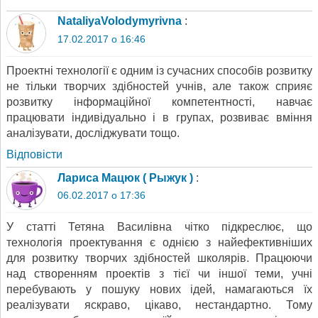
NataliyaVolodymyrivna
:
17.02.2017 о 16:46
Проектні технології є одним із сучасних способів розвитку
не тільки творчих здібностей учнів, але також сприяє
розвитку інформаційної компетентності, навчає
працювати індивідуально і в групах, розвиває вміння
аналізувати, досліджувати тощо.
Відповіcти
Лариса Мацюк ( Рыжук )
:
06.02.2017 о 17:36
У статті Тетяна Василівна чітко підкреслює, що
технологія проектування є однією з найефективніших
для розвитку творчих здібностей школярів. Працюючи
над створенням проектів з тієї чи іншої теми, учні
перебувають у пошуку нових ідей, намагаються їх
реалізувати яскраво, цікаво, нестандартно. Тому