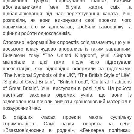
підіймання тулуба, пересування шашок, викрики
вболівальниками імен бігунів, жарти. сміх та
підбадьорювання під час перетягування каната. Учні
розповіли, як вони виконували свої проекти, чого
навчилися, хто їм допомагав, зробили самооцінку та
оцінили роботи однокласників.
Стосовно інформаційних проектів слід за­значити, що учні
восьмого класу чудово впорались із таким завданням.
Вивчаючи тему “The United Kingdom”, учні збирали
матеріали з цієї те­ми, після чого підготували
презентацію, яку відповідно оформили за підтемами:
“The National Symbols of the UK”, “The British Style of Life”,
“Sights of Great Britain”, “British Food”, “Cultural Traditions
of Great Britain”. Учні виступали в ролі гідів. Ця робота
настільки захопила окремих учнів, що вони із
задоволенням почали вивчати країнознавчий матеріал в
позаурочний час.
В старших класах проекти мають суспільну
спрямованість. Самі назви говорять за себе:
«Взаємовідносини в родині», «Гендерна політика»,