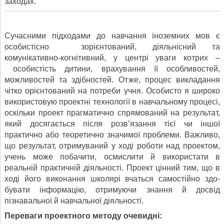
заходах.
Сучасними підходами до навчання іно­земних мов є
особистісно зорієнтований, діяльнісний та
комунікативно-когнітивний, у центрі уваги котрих –
особистість дитини, врахування її особливостей,
можливостей та здібностей. Отже, процес викладання
чітко орієнтований на потреби учня. Особисто я широко
використовую проектні технології в навчальному процесі,
оскільки проект прагматично спрямований на результат,
який досягається після розв’язання тієї чи іншої
практично або те­оретично значимої проблеми. Важливо,
що результат, отримуваний у ході роботи над проектом,
учень може побачити, осмислити й використати в
реальній практичній діяль­ності. Проект цінний тим, що в
ході його виконання школярі вчаться самостійно здо­
бувати інформацію, отримуючи знання й досвід
пізнавальної й навчальної діяль­ності.
Переваги проектного методу очевидні: