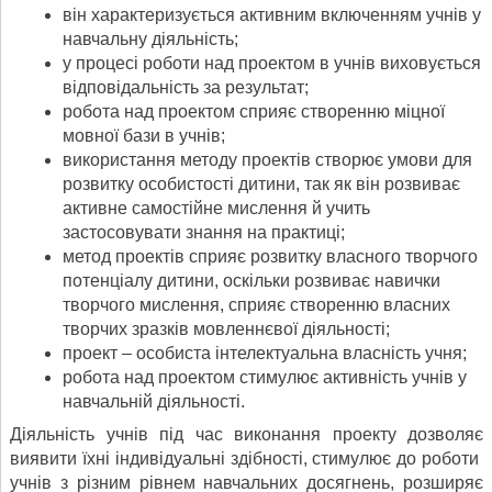
він характеризується активним включенням учнів у
навчальну діяльність;
у процесі роботи над проектом в учнів виховується
відповідальність за резуль­тат;
робота над проектом сприяє створенню міцної
мовної бази в учнів;
використання методу проектів створює умови для
розвитку особистості дитини, так як він розвиває
активне самостійне мислення й учить
застосовувати знання на практиці;
метод проектів сприяє розвитку власно­го творчого
потенціалу дитини, оскіль­ки розвиває навички
творчого мислен­ня, сприяє створенню власних
творчих зразків мовленнєвої діяльності;
проект – особиста інтелектуальна власність учня;
робота над проектом стимулює актив­ність учнів у
навчальній діяльності.
Діяльність учнів під час виконання проекту дозволяє
виявити їхні індивідуальні здібності, стимулює до роботи
учнів з різним рівнем навчальних досягнень, розширяє