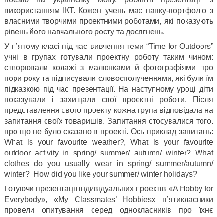
використанням ІКТ. Кожен учень має папку-портфоліо з
власними творчими проектними роботами, які показують
рівень його навчального росту та досягнень.
У п’ятому класі під час вивчення теми “Time for Outdoors”
учні в групах готували проектну роботу таким чином:
створювали колажі з малюнками й фотографіями про
пори року та підписували словосполученнями, які були їм
підказкою під час презентації. На наступному уроці діти
показували і захи­щали свої проектні роботи. Після
представ­лення свого проекту кожна група відповіда­ла на
запитання своїх товаришів. Запитання стосувалися того,
про що не було сказано в проекті. Ось приклад запитань:
What is your favourite weather?, What is your favourite
outdoor activity in spring/ summer/ autumn/ winter? What
clothes do you usually wear in spring/ summer/autumn/
winter? How did you like your summer/ winter holidays?
Готуючи презентації індивідуальних проектів «A Hobby for
Everybody», «My Classmates’ Hobbies» п’ятикласники
провели опитування серед однокласників про їхнє