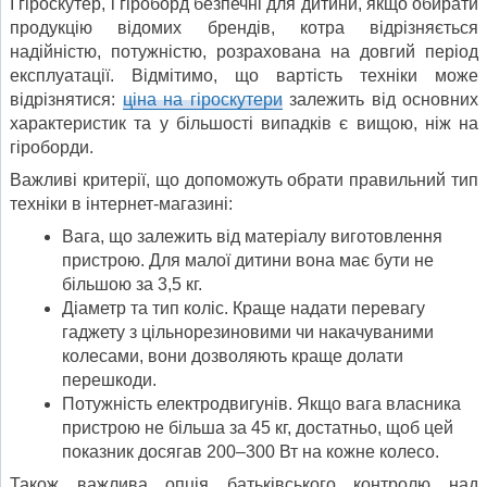
І гіроскутер, і гіроборд безпечні для дитини, якщо обирати
продукцію відомих брендів, котра відрізняється
надійністю, потужністю, розрахована на довгий період
експлуатації. Відмітимо, що вартість техніки може
відрізнятися:
ціна на гіроскутери
залежить від основних
характеристик та у більшості випадків є вищою, ніж на
гіроборди.
Важливі критерії, що допоможуть обрати правильний тип
техніки в інтернет-магазині:
Вага, що залежить від матеріалу виготовлення
пристрою. Для малої дитини вона має бути не
більшою за 3,5 кг.
Діаметр та тип коліс. Краще надати перевагу
гаджету з цільнорезиновими чи накачуваними
колесами, вони дозволяють краще долати
перешкоди.
Потужність електродвигунів. Якщо вага власника
пристрою не більша за 45 кг, достатньо, щоб цей
показник досягав 200–300 Вт на кожне колесо.
Також важлива опція батьківського контролю над