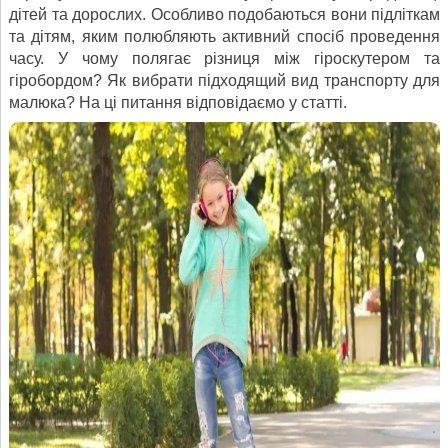
дітей та дорослих. Особливо подобаються вони підліткам
та дітям, яким полюбляють активний спосіб проведення
часу. У чому полягає різниця між гіроскутером та
гіробордом? Як вибрати підходящий вид транспорту для
малюка? На ці питання відповідаємо у статті.