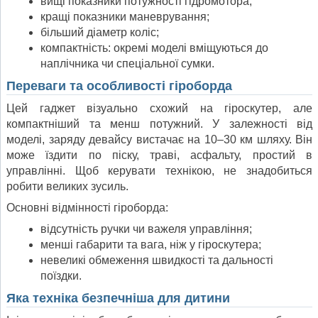
вищі показники потужності гідромотора;
кращі показники маневрування;
більший діаметр коліс;
компактність: окремі моделі вміщуються до
наплічника чи спеціальної сумки.
Переваги та особливості гіроборда
Цей гаджет візуально схожий на гіроскутер, але
компактніший та менш потужний. У залежності від
моделі, заряду девайсу вистачає на 10–30 км шляху. Він
може їздити по піску, траві, асфальту, простий в
управлінні. Щоб керувати технікою, не знадобиться
робити великих зусиль.
Основні відмінності гіроборда:
відсутність ручки чи важеля управління;
менші габарити та вага, ніж у гіроскутера;
невеликі обмеження швидкості та дальності
поїздки.
Яка техніка безпечніша для дитини