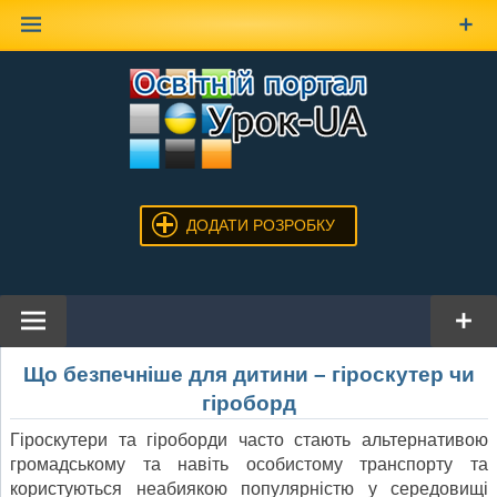
Наверх
ДОДАТИ РОЗРОБКУ
Що безпечніше для дитини – гіроскутер чи
гіроборд
Гіроскутери та гіроборди часто стають альтернативою
громадському та навіть особистому транспорту та
користуються неабиякою популярністю у середовищі