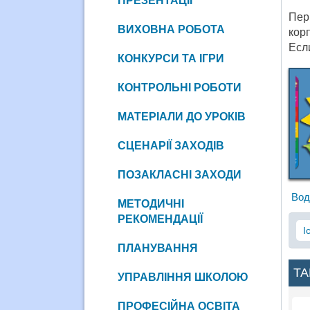
ПРЕЗЕНТАЦІЇ
Пер
ВИХОВНА РОБОТА
кор
Есл
КОНКУРСИ ТА ІГРИ
КОНТРОЛЬНІ РОБОТИ
МАТЕРІАЛИ ДО УРОКІВ
СЦЕНАРІЇ ЗАХОДІВ
ПОЗАКЛАСНІ ЗАХОДИ
Вод
МЕТОДИЧНІ
РЕКОМЕНДАЦІЇ
І
ПЛАНУВАННЯ
ТА
УПРАВЛІННЯ ШКОЛОЮ
ПРОФЕСІЙНА ОСВІТА