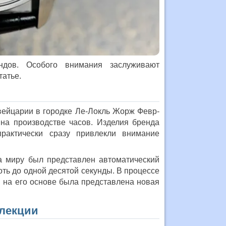
ндов. Особого внимания заслуживают
татье.
и
Швейцарии в городке Ле-Локль Жорж Февр-
на производстве часов. Изделия бренда
рактически сразу привлекли внимание
а миру был представлен автоматический
оть до одной десятой секунды. В процессе
 на его основе была представлена новая
лекции