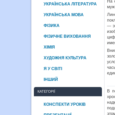
На 
УКРАЇНСЬКА ЛІТЕРАТУРА
муж
Лин
УКРАЇНСЬКА МОВА
пок
ФІЗИКА
— э
изо
ФІЗИЧНЕ ВИХОВАННЯ
циф
име
ХІМІЯ
Вни
зол
ХУДОЖНЯ КУЛЬТУРА
усл
час
Я У СВІТІ
еди
ІНШИЙ
В п
КАТЕГОРІЇ
хро
над
КОНСПЕКТИ УРОКІВ
под
это