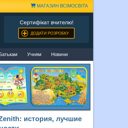
МАГАЗИН ВСІМОСВІТА
Сертифікат вчителю!
ДОДАТИ РОЗРОБКУ
Батькам
Учням
Новини
enith: история, лучшие