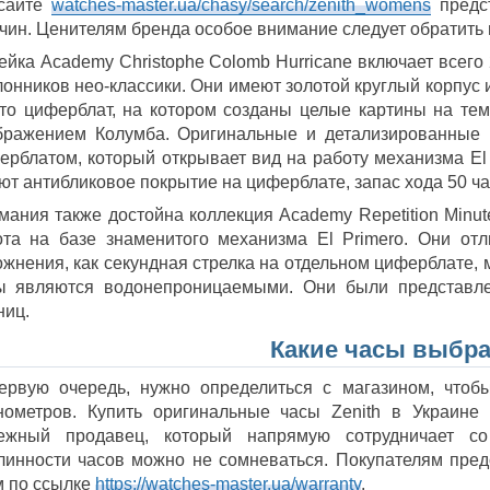
сайте
watches-master.ua/chasy/search/zenith_womens
предс
чин. Ценителям бренда особое внимание следует обратить
ейка Academy Christophe Colomb Hurricane включает всего
лонников нео-классики. Они имеют золотой круглый корпус
то циферблат, на котором созданы целые картины на тем
бражением Колумба. Оригинальные и детализированные 
ерблатом, который открывает вид на работу механизма El
ют антибликовое покрытие на циферблате, запас хода 50 ча
мания также достойна коллекция Academy Repetition Minut
ота на базе знаменитого механизма El Primero. Они отл
ожнения, как секундная стрелка на отдельном циферблате, 
ы являются водонепроницаемыми. Они были представл
ниц.
Какие часы выбр
ервую очередь, нужно определиться с магазином, чтоб
нометров. Купить оригинальные часы Zenith в Украине
ежный продавец, который напрямую сотрудничает с
линности часов можно не сомневаться. Покупателям пред
м по ссылке
https://watches-master.ua/warranty
.