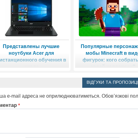
Представлены лучшие
Популярные персонаж
ноутбуки Acer для
мобы Minecraft в вид
истанционного обучения в
фигурок: кого собрать
школе
своей коллекции?
ВІДГУКИ ТА ПРОПОЗИЦІ
ша e-mail адреса не оприлюднюватиметься.
Обов’язкові по
ментар
*