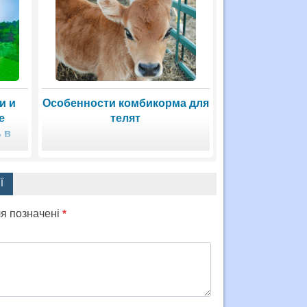
и и
Особенности комбикорма для
е
телят
 в
Ї
ля позначені
*