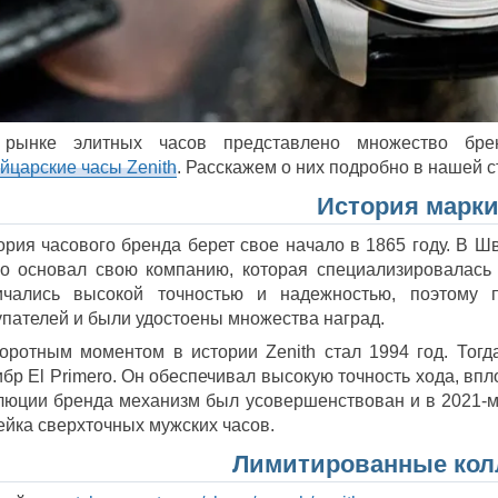
рынке элитных часов представлено множество бре
йцарские часы Zenith
. Расскажем о них подробно в нашей с
История марк
ория часового бренда берет свое начало в 1865 году. В 
о основал свою компанию, которая специализировалась 
ичались высокой точностью и надежностью, поэтому п
упателей и были удостоены множества наград.
оротным моментом в истории Zenith стал 1994 год. Тогд
ибр El Primero. Он обеспечивал высокую точность хода, впл
люции бренда механизм был усовершенствован и в 2021-м
ейка сверхточных мужских часов.
Лимитированные кол