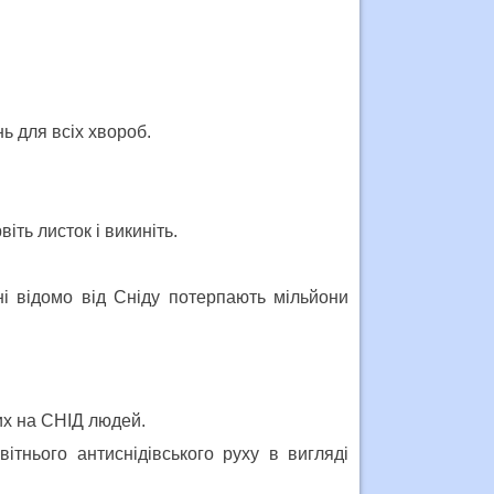
ь для всіх хвороб.
іть листок і викиніть.
ні відомо від Сніду потерпають мільйони
рих на СНІД людей.
тнього антиснідівського руху в вигляді