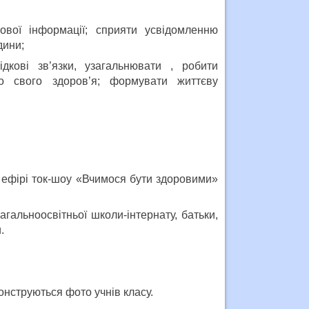
вої інформації; сприяти усвідомленню
дини;
дкові зв’язки, узагальнювати , робити
о свого здоров’я; формувати життєву
 В ефірі ток-шоу «Вчимося бути здоровими»
загальноосвітньої школи-інтернату, батьки,
.
онструються фото учнів класу.