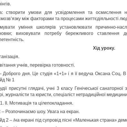
інгів.
а: створити умови для усвідомлення та осмислення но
ємозв’язку між факторами та процесами життєдіяльності лю
мувати уміння школярів установлювати причинно-наслі
новки; виховувати потребу бережливого ставлення д
етентність.
Хід уроку.
ганізація.
ітання учнів, перевірка готовності.
 – Доброго дня. Це студія «1+1» і я її ведуча Оксана Соц.
йд № 1
удії присутні глядачі, учні 3 класу Генічеської санаторної 
рі, журналісти та юристи, спеціаліст нетрадиційної медицини
II. Мотивація та цілепокладання.
 – Розпочинаємо шоу. Увага на екран.
д 2 – /на екрані під супровід пісні «Маленькая страна» дем