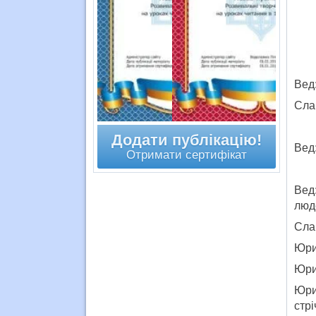
Вед:
Сла
Додати публікацію!
Вед:
Отримати сертифікат
Вед
люд
Сла
Юрис
Юрис
Юри
стрі