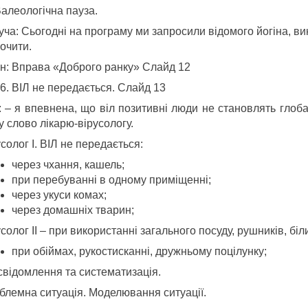
Валеологічна пауза.
уча: Сьогодні на програму ми запросили відомого йогіна, в
очити.
ін: Вправа «Доброго ранку» Слайд 12
ВІЛ не передається. Слайд 13
: – я впевнена, що віл позитивні люди не становлять глоб
 слово лікарю-вірусологу.
солог I. ВІЛ не передається:
через чхання, кашель;
при перебуванні в одному приміщенні;
через укуси комах;
через домашніх тварин;
солог II – при використанні загального посуду, рушників, біл
при обіймах, рукостисканні, дружньому поцілунку;
свідомлення та систематизація.
блемна ситуація. Моделювання ситуації.