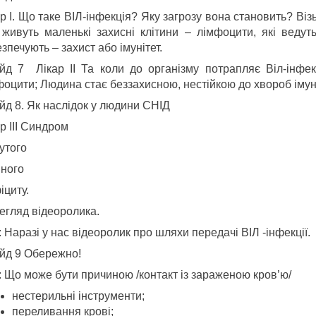
р I. Що таке ВІЛ-інфекція? Яку загрозу вона становить? Віз
 живуть маленькі захисні клітини – лімфоцити, які ведуть
зпечують – захист або імунітет.
йд 7 Лікар II Та коли до організму потрапляє Віл-інфек
фоцити; Людина стає беззахисною, нестійкою до хвороб імун
йд 8. Як наслідок у людини СНІД
р III Синдром
утого
нного
іциту.
егляд відеоролика.
 Наразі у нас відеоролик про шляхи передачі ВІЛ -інфекції.
йд 9 Обережно!
: Що може бути причиною /контакт із зараженою кров’ю/
нестерильні інструменти;
переливання крові;