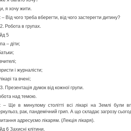
, я хочу жити.
 – Від чого треба вберегти, від чого застерегти дитину?
Робота в групах.
йд 5
упа – діти;
 батьки;
 вчителі;
юристи і журналісти;
лікарі та вчені;
Презентація думок від кожної групи.
Робота над темою.
: – Ще в минулому столітті всі лікарі на Землі були в
ркульоз, рак, пандемічний грип. А що складає загрозу сьог
итання адресуємо лікарям. (Лекція лікаря).
д 6 Захисні клітини.