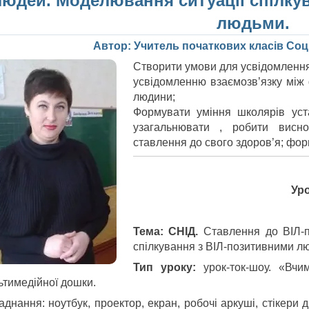
людей. Моделювання ситуації спілку
людьми.
Автор: Учитель початкових класів Соц
Створити умови для усвідомлення
усвідомленню взаємозв’язку між
людини;
Формувати уміння школярів уста
узагальнювати , робити висно
ставлення до свого здоров’я; фор
Ур
Тема: СНІД.
Ставлення до ВІЛ-п
спілкування з ВІЛ-позитивними л
Тип уроку:
урок-ток-шоу. «Вч
ьтимедійної дошки.
днання: ноутбук, проектор, екран, робочі аркуші, стікери д