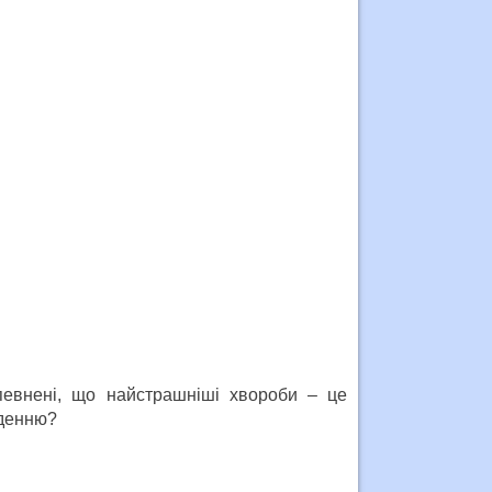
певнені, що найстрашніші хвороби – це
оденню?