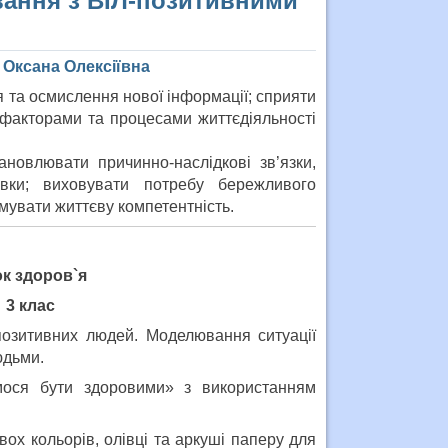
вання з ВІЛ-позитивними
 Оксана Олексіївна
 та осмислення нової інформації; сприяти
 факторами та процесами життєдіяльності
новлювати причинно-наслідкові зв’язки,
вки; виховувати потребу бережливого
мувати життєву компетентність.
ок здоров`я
3 клас
озитивних людей. Моделювання ситуації
юдьми.
имося бути здоровими» з використанням
вох кольорів, олівці та аркуші паперу для