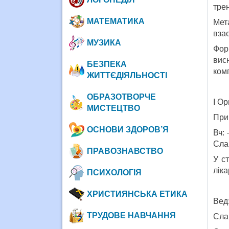
трен
МАТЕМАТИКА
Мет
вза
МУЗИКА
Фор
вис
БЕЗПЕКА
комп
ЖИТТЄДІЯЛЬНОСТІ
ОБРАЗОТВОРЧЕ
I Ор
МИСТЕЦТВО
Прив
ОСНОВИ ЗДОРОВ’Я
Вч:
Сла
ПРАВОЗНАВСТВО
У ст
ліка
ПСИХОЛОГІЯ
ХРИСТИЯНСЬКА ЕТИКА
Вед:
ТРУДОВЕ НАВЧАННЯ
Слай