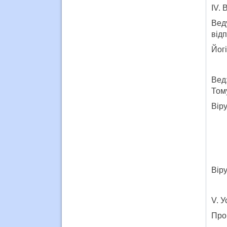
IV. 
Вед
відп
Йог
Вед
Тому
Віру
Віру
V. У
Про