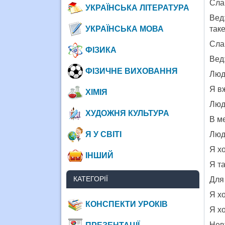
Сла
УКРАЇНСЬКА ЛІТЕРАТУРА
Вед
УКРАЇНСЬКА МОВА
так
Слай
ФІЗИКА
Вед:
ФІЗИЧНЕ ВИХОВАННЯ
Люд
Я вж
ХІМІЯ
Люд
ХУДОЖНЯ КУЛЬТУРА
В ме
Я У СВІТІ
Люд
Я хо
ІНШИЙ
Я т
КАТЕГОРІЇ
Для 
Я хо
КОНСПЕКТИ УРОКІВ
Я х
Нев