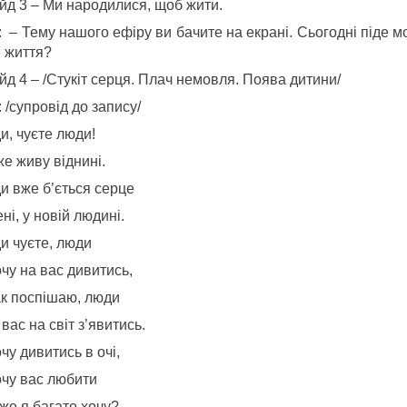
йд 3 – Ми народилися, щоб жити.
: – Тему нашого ефіру ви бачите на екрані. Сьогодні піде 
е життя?
д 4 – /Стукіт серця. Плач немовля. Поява дитини/
 /супровід до запису/
и, чуєте люди!
е живу віднині.
и вже б’ється серце
ні, у новій людині.
и чуєте, люди
чу на вас дивитись,
ак поспішаю, люди
вас на світ з’явитись.
чу дивитись в очі,
очу вас любити
же я багато хочу?