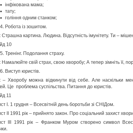
інфікована мама;
тату;
гоління одним станком;
Робота із зошитом.
 Страшна картина. Людина. Відсутність імунітету. Ти – мішен
йд 10
Тренінг. Подолання страху.
 Намалюйте свій страх, свою хворобу; А тепер зімніть її, порв
Виступ юристів.
: – Хворобу можна відкинути від себе. Але наскільки ме
ей. Це проблема суспільства. Питання до юристів.
йд 11
т I. 1 грудня – Всесвітній день боротьби зі СНІДом.
т II 1991 рік – прийнято закон. Про соціальний захист хво
ст III 1991 рік – Франком Муром створено символ Всесві
чки.