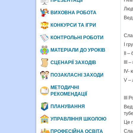
ПРЕЗЕНТАЦІЇ
Люди
ВИХОВНА РОБОТА
Вед:
КОНКУРСИ ТА ІГРИ
Сла
КОНТРОЛЬНІ РОБОТИ
I гр
МАТЕРІАЛИ ДО УРОКІВ
II –
III –
СЦЕНАРІЇ ЗАХОДІВ
IV- 
ПОЗАКЛАСНІ ЗАХОДИ
V – 
МЕТОДИЧНІ
РЕКОМЕНДАЦІЇ
III 
ПЛАНУВАННЯ
Вед
тубе
УПРАВЛІННЯ ШКОЛОЮ
Це п
Слай
ПРОФЕСІЙНА ОСВІТА