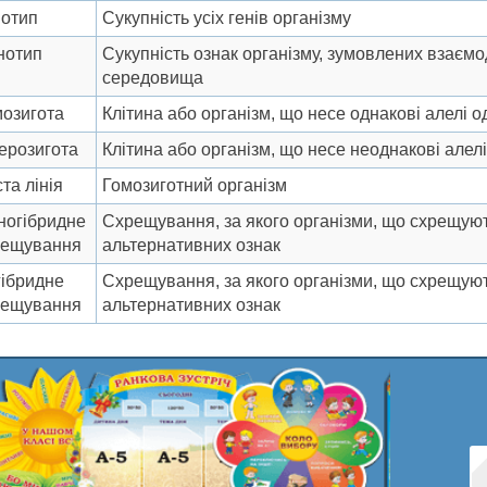
нотип
Сукупність усіх генів організму
нотип
Сукупність ознак організму, зумовлених взаєм
середовища
озигота
Клітина або організм, що несе однакові алелі о
ерозигота
Клітина або організм, що несе неоднакові алелі
та лінія
Гомозиготний організм
ногібридне
Схрещування, за якого організми, що схрещуют
рещування
альтернативних ознак
ібридне
Схрещування, за якого організми, що схрещуют
рещування
альтернативних ознак