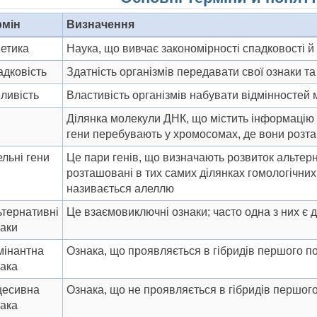
рмін
Визначення
етика
Наука, що вивчає закономірності спадковості й 
дковість
Здатність організмів передавати свої ознаки та 
ливість
Властивість організмів набувати відмінностей
н
Ділянка молекули ДНК, що містить інформацію п
гени перебувають у хромосомах, де вони розт
льні гени
Це пари генів, що визначають розвиток альтерн
розташовані в тих самих ділянках гомологічних 
називається алеллю
тернативні
Це взаємовиключні ознаки; часто одна з них є
аки
мінантна
Ознака, що проявляється в гібридів першого п
ака
цесивна
Ознака, що не проявляється в гібридів першог
ака