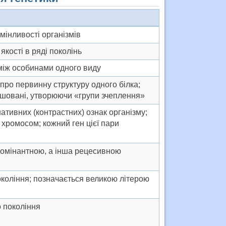
мінливості організмів
якості в ряді поколінь
 між особинами одного виду
ро первинну структу­ру одного білка;
ашовані, утворюючи «групи зчеплення»
ативних (контрастних) ознак організму;
хро­мосом; кожний ген цієї пари
 домінантною, а інша рецесивною
окоління; позначається великою літерою
о покоління