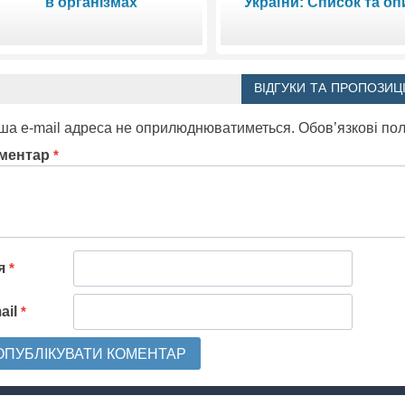
в організмах
України: Список та оп
ВІДГУКИ ТА ПРОПОЗИЦІ
ша e-mail адреса не оприлюднюватиметься.
Обов’язкові по
ментар
*
'я
*
ail
*