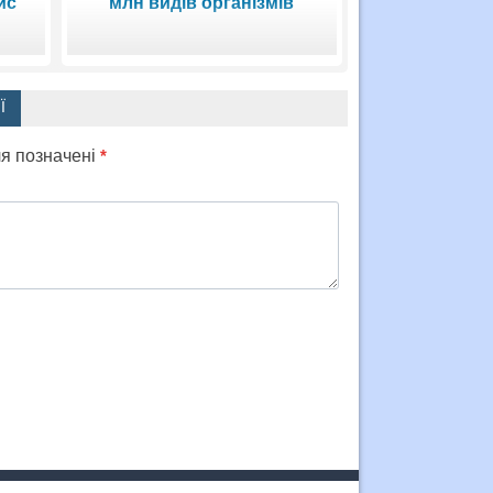
ис
млн видів організмів
Ї
ля позначені
*