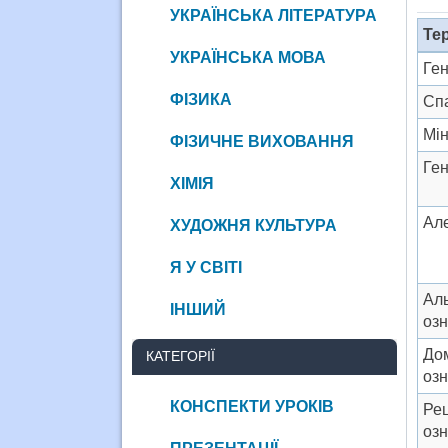
УКРАЇНСЬКА ЛІТЕРАТУРА
Те
УКРАЇНСЬКА МОВА
Ген
ФІЗИКА
Спа
Мін
ФІЗИЧНЕ ВИХОВАННЯ
Ге
ХІМІЯ
Але
ХУДОЖНЯ КУЛЬТУРА
Я У СВІТІ
Аль
ІНШИЙ
озн
До
КАТЕГОРІЇ
озн
КОНСПЕКТИ УРОКІВ
Ре
озн