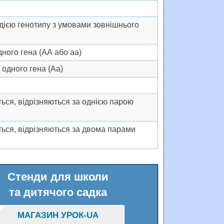
одією генотипу з умовами зовнішнього
дного гена (АА або аа)
 одного гена (Аа)
ься, відрізняються за однією парою
ься, відрізняються за двома парами
Стенди для школи
та дитячого садка
МАГАЗИН УРОК-UA