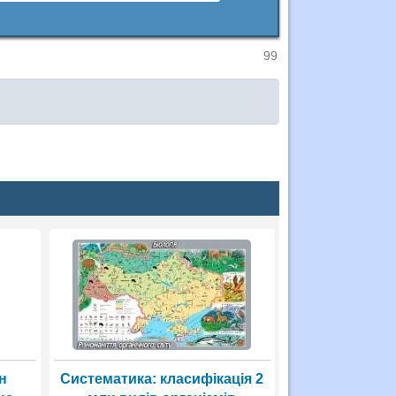
99
н
Систематика: класифікація 2