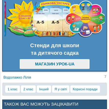
Стенди для школи
та дитячого садка
МАГАЗИН УРОК-UA
7
Водолажко Лілія
1 клас
2 клас
Інший
Я у світі
Корисні поради
ТАКОЖ ВАС МОЖУТЬ ЗАЦІКАВИТИ