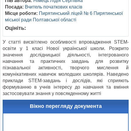
ПІБ автора:
Німець Лідія Сергіївна
Посада:
Вчитель початкових класів
Місце роботи:
Пирятинський ліцей № 6 Пирятинської
міської ради Полтавської області
Оцініть:
У статті висвітлено особливості впровадження STEM-
освіти у 1 класі Нової української школи. Розкрито
значення дослідницької діяльності, інтегрованого
навчання та практичних завдань для розвитку
пізнавальної активності, творчого мислення й
комунікативних навичок молодших школярів. Наведено
приклади STEM-завдань і дослідів, які сприяють
формуванню в учнів інтересу до навчання та вміння
застосовувати знання у повсякденному житті
Вікно перегляду документа