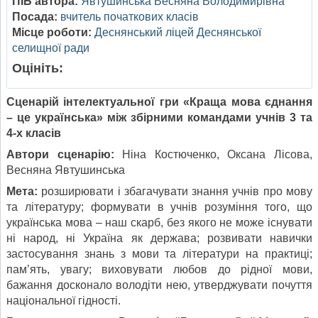
ПІБ автора:
Явтушинська Весняна Володимирівна
Посада:
вчитель початкових класів
Місце роботи:
Деснянський ліцей Деснянської
селищної ради
Оцініть:
Сценарій інтелектуальної гри «Краща мова єднання
– це українська» між збірними командами учнів 3 та
4-х класів
Автори сценарію:
Ніна Костюченко, Оксана Лісова,
Весняна Явтушинська
Мета:
розширювати і збагачувати знання учнів про мову
та літературу; формувати в учнів розуміння того, що
українська мова – наш скарб, без якого не може існувати
ні народ, ні Україна як держава; розвивати навички
застосування знань з мови та літератури на практиці;
пам’ять, увагу; виховувати любов до рідної мови,
бажання досконало володіти нею, утверджувати почуття
національної гідності.