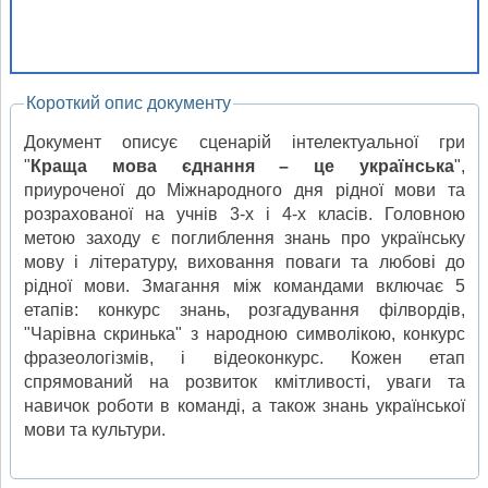
Короткий опис документу
Документ описує сценарій інтелектуальної гри
"
Краща мова єднання – це українська
",
приуроченої до Міжнародного дня рідної мови та
розрахованої на учнів 3-х і 4-х класів. Головною
метою заходу є поглиблення знань про українську
мову і літературу, виховання поваги та любові до
рідної мови. Змагання між командами включає 5
етапів: конкурс знань, розгадування філвордів,
"Чарівна скринька" з народною символікою, конкурс
фразеологізмів, і відеоконкурс. Кожен етап
спрямований на розвиток кмітливості, уваги та
навичок роботи в команді, а також знань української
мови та культури.