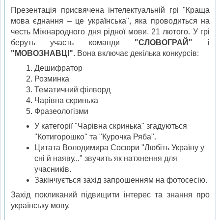
Презентація присвячена інтелектуальній грі "Краща
мова єднання – це українська", яка проводиться на
честь Міжнародного дня рідної мови, 21 лютого. У грі
беруть участь команди
"СЛОВОГРАЙ"
і
"МОВОЗНАВЦІ"
. Вона включає декілька конкурсів:
Дешифратор
Розминка
Тематичний філворд
Чарівна скринька
Фразеологізми
У категорії "Чарівна скринька" згадуються
"Котигорошко" та "Курочка Ряба".
Цитата Володимира Сосюри "Любіть Україну у
сні й наяву..." звучить як натхнення для
учасників.
Закінчується захід запрошенням на фотосесію.
Захід покликаний підвищити інтерес та знання про
українську мову.