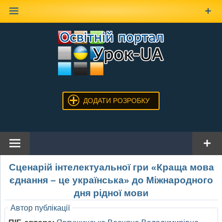
Наверх
ДОДАТИ РОЗРОБКУ
Сценарій інтелектуальної гри «Краща мова
єднання – це українська» до Міжнародного
дня рідної мови
Автор публікації