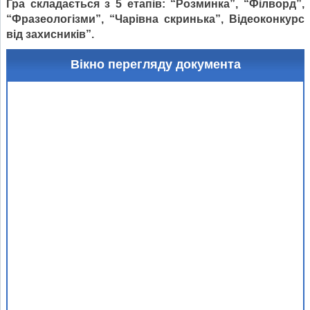
Гра складається з ­­­­­­­­­5 етапів: “Розминка”, “Філворд”,
“Фразеологізми”, “Чарівна скринька”, Відеоконкурс
від захисників”.
Вікно перегляду документа