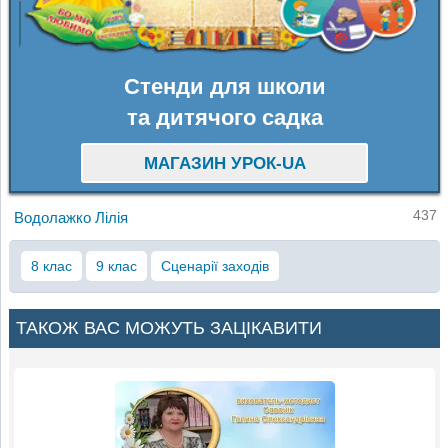
Стенди для школи
та дитячого садка
МАГАЗИН УРОК-UA
437
Водолажко Лілія
8 клас
9 клас
Сценарії заходів
ТАКОЖ ВАС МОЖУТЬ ЗАЦІКАВИТИ