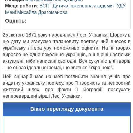
Місце роботи:
ВСП "Дитяча інженерна академія" УДУ
імені Михайла Драгоманова
Оцініть:
25 лютого 1871 року народилася Леся Українка. Щороку в
цю дату ми згадуємо талановиту поетесу, чий внесок в
українську літературу неможливо оцінити. На її творах
виросло не одне покоління українців, а її вірші настільки
актуальні, ніби написані сьогодні. Вся сукупність її творів
– це образ ідеальної землі, що зветься “Україною”.
Цей сцінарій має на меті поглибити знання учнів про
видатну українську поетесу, про її творчість та непростий
життєвий шлях, про факти її біографії, послухати
неперевершені вірші Лесі Українки.
Вікно перегляду документа