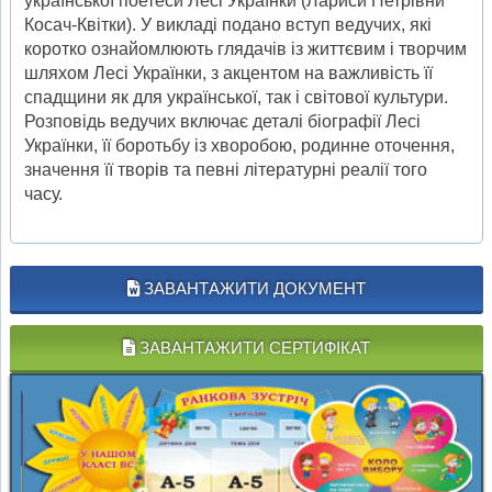
української поетеси Лесі Українки (Лариси Петрівни
Косач-Квітки). У викладі подано вступ ведучих, які
коротко ознайомлюють глядачів із життєвим і творчим
шляхом Лесі Українки, з акцентом на важливість її
спадщини як для української, так і світової культури.
Розповідь ведучих включає деталі біографії Лесі
Українки, її боротьбу із хворобою, родинне оточення,
значення її творів та певні літературні реалії того
часу.
ЗАВАНТАЖИТИ ДОКУМЕНТ
ЗАВАНТАЖИТИ СЕРТИФІКАТ