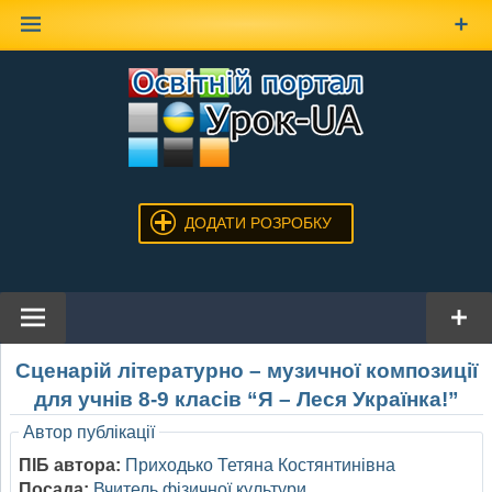
Наверх
ДОДАТИ РОЗРОБКУ
Сценарій літературно – музичної композиції
для учнів 8-9 класів “Я – Леся Українка!”
Автор публікації
ПІБ автора:
Приходько Тетяна Костянтинівна
Посада:
Вчитель фізичної культури