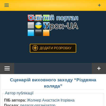
Наверх
ДОДАТИ РОЗРОБКУ
Сценарій виховного заходу “Різдвяна
коляда”
Автор публікації
ПІБ автора:
Жолнер Анастасія Ігорівна
Посада:
педагог-організатор