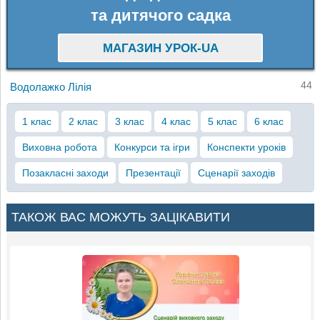
та дитячого садка
МАГАЗИН УРОК-UA
44
Водолажко Лілія
1 клас
2 клас
3 клас
4 клас
5 клас
6 клас
Виховна робота
Конкурси та ігри
Конспекти уроків
Позакласні заходи
Презентації
Сценарії заходів
ТАКОЖ ВАС МОЖУТЬ ЗАЦІКАВИТИ