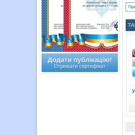
Пре
ТА
Додати публікацію!
Отримати сертифікат
У