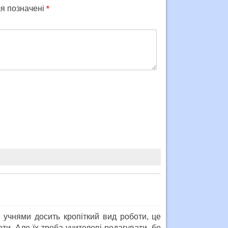
ля позначені
*
 учнями досить кропіткий вид роботи, це
оти. Але їх треба учителеві редагувати, бо