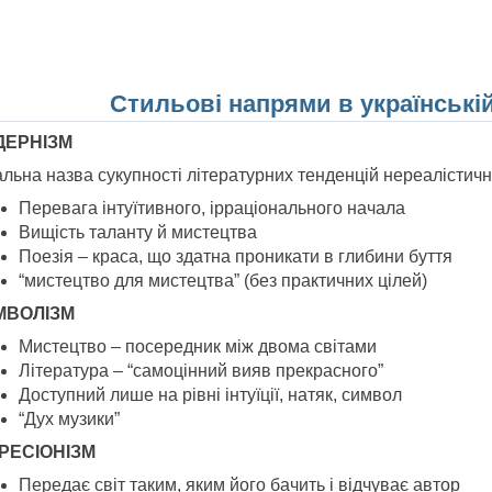
Стильові напрями в українській
ДЕРНІЗМ
льна назва сукупності літературних тенденцій нереалістичн
Перевага інтуїтивного, ірраціонального начала
Вищість таланту й мистецтва
Поезія – краса, що здатна проникати в глибини буття
“мистецтво для мистецтва” (без практичних цілей)
МВОЛІЗМ
Мистецтво – посередник між двома світами
Література – “самоцінний вияв прекрасного”
Доступний лише на рівні інтуїції, натяк, символ
“Дух музики”
РЕСІОНІЗМ
Передає світ таким, яким його бачить і відчуває автор