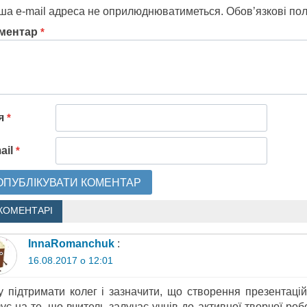
ша e-mail адреса не оприлюднюватиметься.
Обов’язкові по
ментар
*
'я
*
ail
*
КОМЕНТАРІ
InnaRomanchuk
:
16.08.2017 о 12:01
у підтримати колег і зазначити, що створення презентацій
ує на те, що вчитель залучає учнів до активної творчої роб