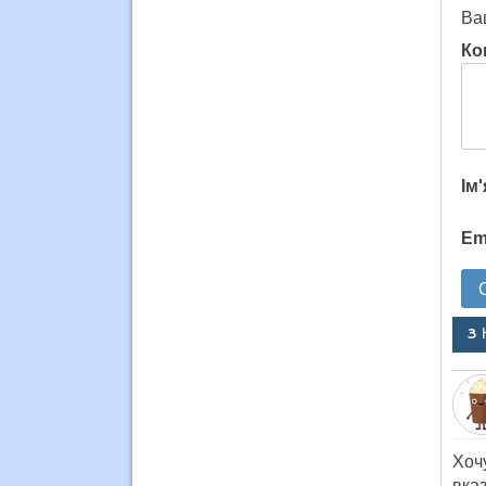
Ва
Ко
Ім
Em
3 
Хоч
вказ