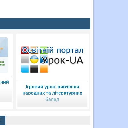
рний
Ігровий урок: вивчення
народних та літературних
балад
Ї