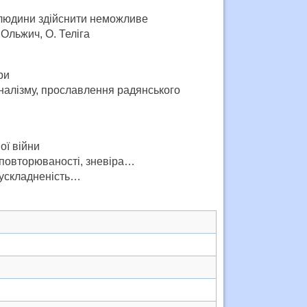
і людини здійснити неможливе
 Ольжич, О. Теліга
ри
оналізму, прославлення радянського
ої війни
у, повторюваності, зневіра…
, ускладненість…