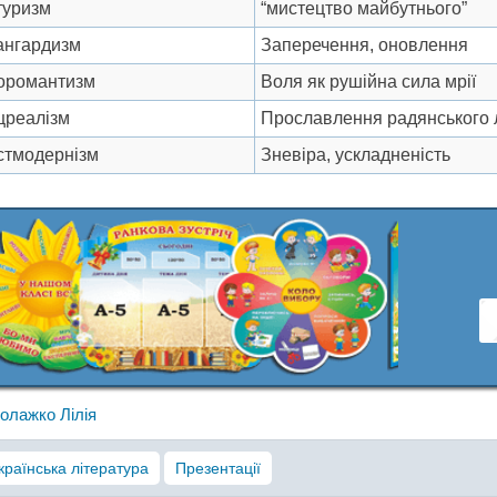
туризм
“мистецтво майбутнього”
ангардизм
Заперечення, оновлення
оромантизм
Воля як рушійна сила мрії
цреалізм
Прославлення радянського 
стмодернізм
Зневіра, ускладненість
олажко Лілія
країнська література
Презентації