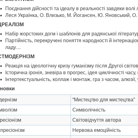
Поєднання дійсності та ідеалу в реальності завдяки вол
Леся Українка, О. Влизько, М. Йогансен, Ю. Яновський, О.
ЦРЕАЛІЗМ
Набір жорстоких догм і шаблонів для радянської літерату
Партійність, перекручені поняття народності й інтернаці
ладу…
СТМОДЕРНІЗМ
Реакція на ідеологічну кризу гуманізму після Другої світов
Історична іронія, зневіра в прогрес, ідея циклічності час
Інтертекстуальність, коллаж і монтаж, гра з часом, алюзії
новки
дернізм
“Мистецтво для мистецтва”
мволізм
Символічність
ресіонізм
Світовідчуття автора
пресіонізм
Нервова емоційність