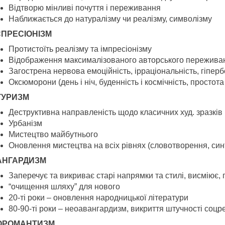
Відтворю мінливі почуття і переживання
Наближається до натуралізму чи реалізму, символізму
ПРЕСІОНІЗМ
Протистоїть реалізму та імпресіонізму
Відображення максималізованого авторського переживан
Загострена нервова емоційність, ірраціональність, гіпербо
Оксюморони (день і ніч, буденність і космічність, простот
ТУРИЗМ
Деструктивна направленість щодо класичних худ. зразків
Урбанізм
Мистецтво майбутнього
Оновлення мистецтва на всіх рівнях (словотворення, синт
АНГАРДИЗМ
Заперечує та викриває старі напрямки та стилі, висміює, 
“очищення шляху” для нового
20-ті роки – оновлення народницької літератури
80-90-ті роки – неоавангардизм, викриття штучності соцр
ОРОМАНТИЗМ