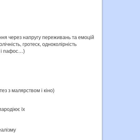
ня через напругу переживань та емоцій
лічність, гротеск, одноколірність
а і пафос…)
ез з малярством і кіно)
пародіює їх
еалізму