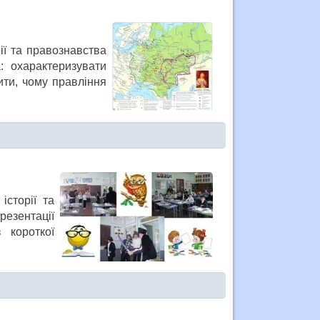
рії та правознавства
: охарактеризувати
нити, чому правління
історії та
езентації
 короткої