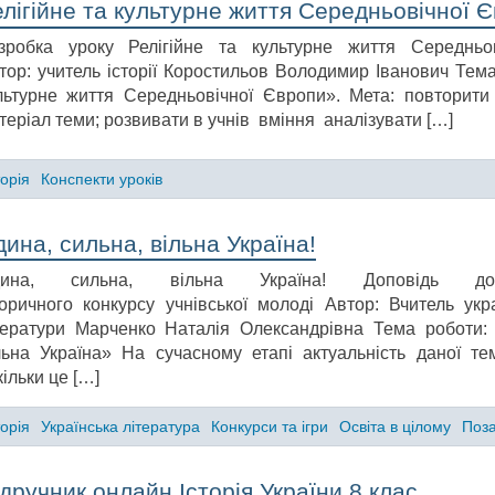
лігійне та культурне життя Середньовічної 
зробка уроку Релігійне та культурне життя Середньо
тор: учитель історії Коростильов Володимир Іванович Тема
льтурне життя Середньовічної Європи». Мета: повторити
теріал теми; розвивати в учнів вміння аналізувати […]
торія
Конспекти уроків
ина, сильна, вільна Україна!
дина, сильна, вільна Україна! Доповідь до 
торичного конкурсу учнівської молоді Автор: Вчитель укр
тератури Марченко Наталія Олександрівна Тема роботи: 
льна Україна» На сучасному етапі актуальність даної т
кільки це […]
торія
Українська література
Конкурси та ігри
Освіта в цілому
Поза
дручник онлайн Історія України 8 клас