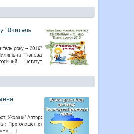
су “Вчитель
читель року – 2016”
Пилипівна Тканова
гічний інститут
шення
сті України” Автор:
ма : Проголошення
ними […]