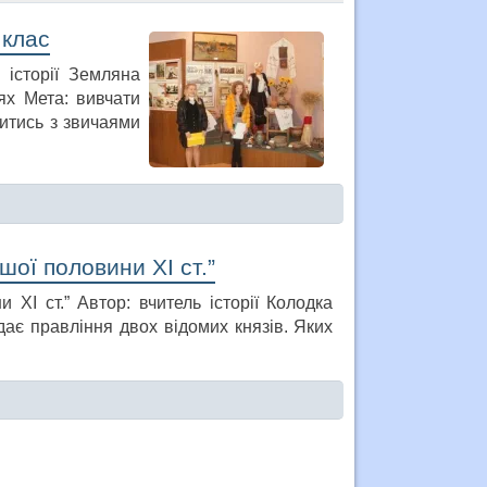
 клас
 історії Земляна
тях Мета: вивчати
итись з звичаями
шої половини ХІ ст.”
 ХІ ст.” Автор: вчитель історії Колодка
дає правління двох відомих князів. Яких