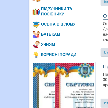
Іс
ПІДРУЧНИКИ ТА
ПОСІБНИКИ
От
От
ОСВІТА В ЦІЛОМУ
Дв
на
БАТЬКАМ
кл
УЧНЯМ
Іс
КОРИСНІ ПОРАДИ
Пр
Пр
30
пр
Іс