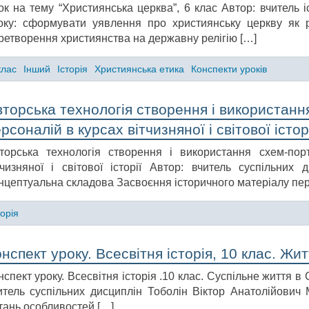
ок на тему “Християнська церква”, 6 клас Автор: вчитель і
оку: сформувати уявлення про християнську церкву як ре
ретворення християнства на державну релігію […]
клас
Інший
Історія
Християнська етика
Конспекти уроків
торська технологія створення і використанн
рсоналій в курсах вітчизняної і світової істор
торська технологія створення і використання схем-порт
тчизняної і світової історії Автор: вчитель суспільних
нцептуальна складова Засвоєння історичного матеріалу пер
торія
нспект уроку. Всесвітня історія, 10 клас. Жи
нспект уроку. Всесвітня історія .10 клас. Суспільне життя в
итель суспільних дисциплін Тоболін Віктор Анатолійович
тань особливостей […]