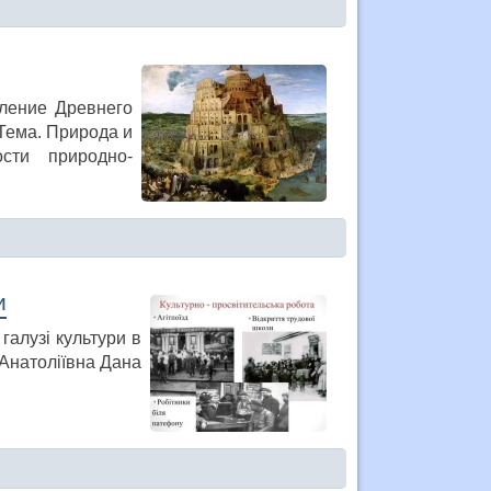
еление Древнего
 Тема. Природа и
сти природно-
и
галузі культури в
 Анатоліївна Дана