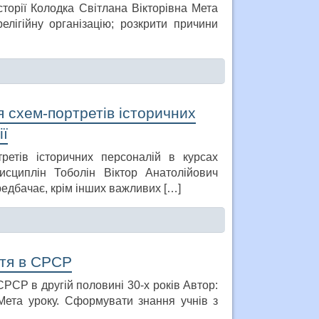
сторії Колодка Світлана Вікторівна Мета
лігійну організацію; розкрити причини
я схем-портретів історичних
ії
ретів історичних персоналій в курсах
 дисциплін Тоболін Віктор Анатолійович
едбачає, крім інших важливих […]
ття в СРСР
 СРСР в другій половині 30-х років Автор:
 Мета уроку. Сформувати знання учнів з