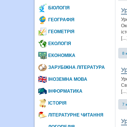
БІОЛОГІЯ
Ур
Ур
ГЕОГРАФІЯ
Ок
ГЕОМЕТРІЯ
іс
[…
ЕКОЛОГІЯ
8 
ЕКОНОМІКА
ЗАРУБІЖНА ЛІТЕРАТУРА
Ур
Ур
ІНОЗЕМНА МОВА
Св
ІНФОРМАТИКА
[…
ІСТОРІЯ
7 
ЛІТЕРАТУРНЕ ЧИТАННЯ
Ур
ЛОГОПЕДІЯ