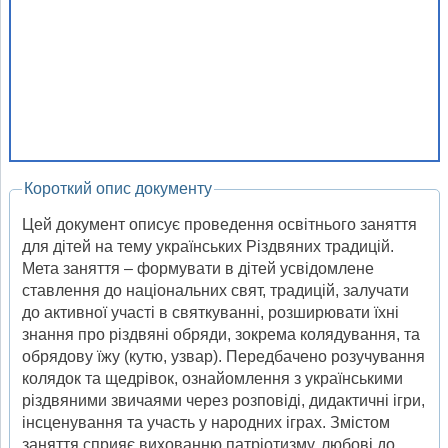
Короткий опис документу
Цей документ описує проведення освітнього заняття
для дітей на тему українських Різдвяних традицій.
Мета заняття – формувати в дітей усвідомлене
ставлення до національних свят, традицій, залучати
до активної участі в святкуванні, розширювати їхні
знання про різдвяні обряди, зокрема колядування, та
обрядову їжу (кутю, узвар). Передбачено розучування
колядок та щедрівок, ознайомлення з українськими
різдвяними звичаями через розповіді, дидактичні ігри,
інсценування та участь у народних іграх. Змістом
заняття сприяє вихованню патріотизму, любові до