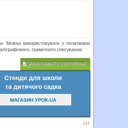
ями. Можна використовувати у початкових
аліграфічного, грамотного списування.
ЗАВАНТАЖИТИ СЕРТИФІКАТ
Стенди для школи
та дитячого садка
МАГАЗИН УРОК-UA
121