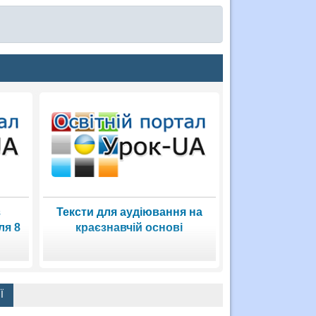
з
Тексти для аудіювання на
ля 8
краєзнавчій основі
Ї