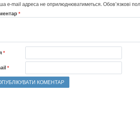
ша e-mail адреса не оприлюднюватиметься.
Обов’язкові по
ментар
*
'я
*
ail
*