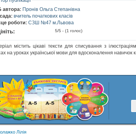
тор публікації
Б автора:
Пронів Ольга Степанівна
сада:
вчитель початкових класів
сце роботи:
СЗШ №47 м.Львова
5/5 - (1 голос)
ініть:
еріал містить цікаві тексти для списування з ілюстраці
сах на уроках української мови для вдосконалення навичок к
олажко Лілія