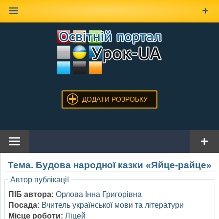
Наверх
ДОДАТИ РОЗРОБКУ
Тема. Будова народної казки «Яйце-райце»
Автор публікації
ПІБ автора:
Орлова Інна Григорівна
Посада:
Вчитель української мови та літератури
Місце роботи:
Ліцей