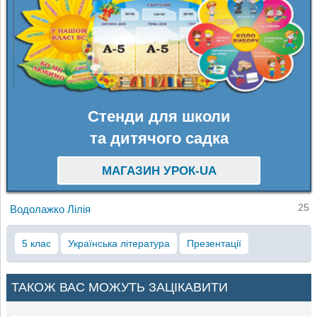
Стенди для школи
та дитячого садка
МАГАЗИН УРОК-UA
25
Водолажко Лілія
5 клас
Українська література
Презентації
ТАКОЖ ВАС МОЖУТЬ ЗАЦІКАВИТИ