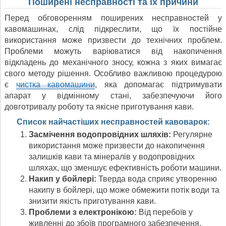
Поширені несправності та їх причини
Перед обговоренням поширених несправностей у
кавомашинах, слід підкреслити, що їх постійне
використання може призвести до технічних проблем.
Проблеми можуть варіюватися від накопичення
відкладень до механічного зносу, кожна з яких вимагає
свого методу рішення. Особливо важливою процедурою
є
чистка кавомашини
, яка допомагає підтримувати
апарат у відмінному стані, забезпечуючи його
довготривалу роботу та якісне приготування кави.
Список найчастіших несправностей кавоварок:
Засмічення водопровідних шляхів:
Регулярне
використання може призвести до накопичення
залишків кави та мінералів у водопровідних
шляхах, що зменшує ефективність роботи машини.
Накип у бойлері:
Тверда вода сприяє утворенню
накипу в бойлері, що може обмежити потік води та
знизити якість приготування кави.
Проблеми з електронікою:
Від перебоїв у
живленні до збоїв програмного забезпечення,