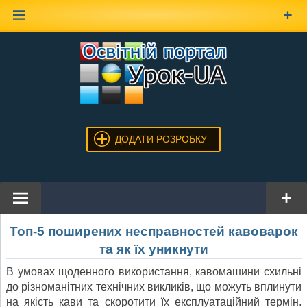
Наверх
ДОДАТИ РОЗРОБКУ
Топ-5 поширених несправностей кавоварок
та як їх уникнути
В умовах щоденного використання, кавомашини схильні
до різноманітних технічних викликів, що можуть вплинути
на якість кави та скоротити їх експлуатаційний термін.