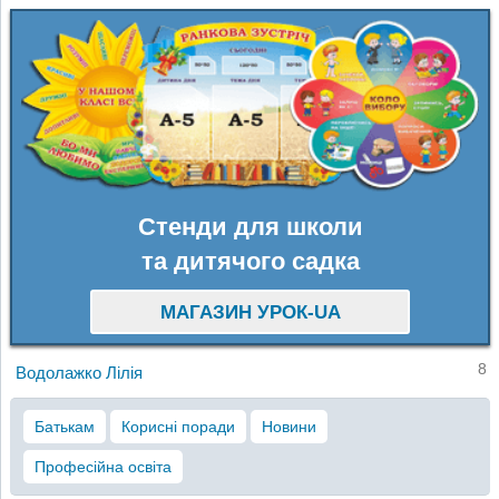
Стенди для школи
та дитячого садка
МАГАЗИН УРОК-UA
8
Водолажко Лілія
Батькам
Корисні поради
Новини
Професійна освіта