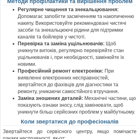
Методи профілактики та вирішення проблем
Регулярне чищення та знекальцювання:
Допомагає запобігти засміченням та накопиченню
накипу. Використовуйте рекомендовані чистячі
засоби та знекальцюючі рідини для підтримки
каналів та бойлерів у чистоті.
Перевірка та заміна ущільнювачів:
Щоб
уникнути витоків, регулярно перевіряйте стан
ущільнювачів і, при необхідності, замінюйте їх
новими.
Професійний ремонт електроніки:
При
виявленні електронних несправностей,
звертайтеся до фахівців для діагностики та
ремонту, уникаючи самостійного втручання.
Заміна зношених деталей:
Механічні частини, що
показують ознаки зносу, слід замінювати, щоб
уникнути більш серйозних проблем у майбутньому.
Коли звертатися до професіоналів
Звертайтеся до сервісного центру, якщо помічаєте
ознаки несправності, як-от: