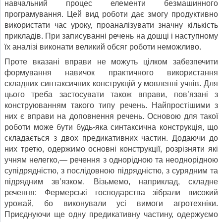
навчальний процес елементи безмашинного
програмування. Цей вид роботи дає змогу продуктивно
використати час уроку, проаналізувати значну кількість
прикладів. При запи­суванні речень на дошці і наступному
їх аналізі виконати великий обсяг роботи неможливо.
Проте вказані вправи не можуть цілком забезпечити
формування навичок практичного використання
складних синтаксичних конструкцій у мовленні учнів. Для
цього треба застосувати також вправи, пов’язані з
конструюванням такого типу речень. Найпростішими з
них є вправи на доповнення речень. Основою для такої
роботи може бути будь-яка синтаксична конструкція, що
складається з двох предикативних частин. До­даючи до
них третю, одержимо основні конструкції, розрізняти які
учням нелегко,— речення з однорідною та неоднорідною
супідрядністю, з послідовною підрядністю, з сурядним та
підрядним зв’язком. Візьмемо, наприклад, складне
речення: Фермерські господарства зібрали високий
урожай, бо виконували усі вимоги агротехніки.
Приєднуючи ще одну предикативну частину, одержуємо