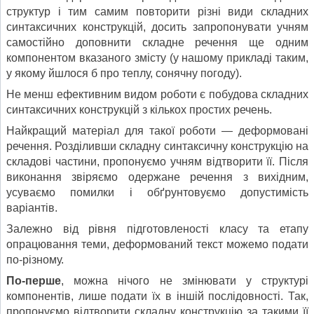
структур і тим самим повторити різні види складних
синтаксичних конструкцій, досить запропонувати учням
самостійно доповнити складне речення ще одним
компонентом вказаного змісту (у нашому прикладі таким,
у якому йшлося б про теплу, сонячну погоду).
Не менш ефективним видом роботи є побудова складних
синтаксичних конструкцій з кількох простих речень.
Найкращий матеріал для такої роботи — деформовані
речення. Розділивши складну синтаксичну конструкцію на
складові частини, пропонуємо учням відтворити її. Після
виконання звіряємо одержане речення з вихідним,
усуваємо помилки і обґрунтовуємо допустимість
варіантів.
Залежно від рівня підготовленості класу та етапу
опрацювання теми, деформований текст можемо подати
по-різному.
По-перше
, можна нічого не змінювати у структурі
компонентів, лише подати їх в іншій послідовності. Так,
пропонуємо відтворити складну конструкцію за такими її