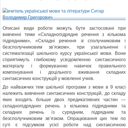
Описані види роботи можуть бути застосовані при
вивченні теми «Складнопідрядне речення з кількома
підрядними», «Складні речення зі сполучниковим і
безсполучниковим зв’язком», при узагальненні і
систематизації шкільного курсу української мови. Вони
сприятимуть глибокому усвідомленню синтаксичного
матеріалу і формуванню навичок правильного
компонування і доцільного вживання складних
синтаксичних конструкцій у мовленні учнів.
До найважчих тем шкільної програми з мови в 9 класі
належить вивчення синтаксичних конструкцій, до складу
яких входить більше двох предикативних частин —
складнопідрядних речень з кількома підрядними та
складних речень із сурядним, підрядним та
безсполучниковим зв’язком. Опрацювання цих тем по
суті є підсумком усієї роботи над синтаксичною