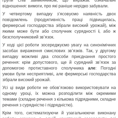
групи слів займенником, що виражає означальні
відношення: вимоги, про які раніше нерідко забували.
У четвертому випадку з’ясовуємо наявність двох
повідомлень (продуктивність праці підвищилась,
фермерські господарства зібрали високий урожай), між
якими може бути або сполучник сурядності
і
, або ж
безсполучниковий зв’язок.
У ході цієї роботи зосереджуємо увагу на синонімічних
засобах вираження смислових зв’язків. Так, у другому
випадку можливі два способи приєднання простого
речення: крім допустового, ще й сурядний зв’язок за
допомогою протиставного сполучника
але
: Погодні
умови були несприятливі
,
але фермерські господарства
зібрали високий урожай.
Усі ці види роботи не обов’язково використовувати на
одному уроці, їх можна розподілити між окремими
темами (складне речення з кількома підрядними, складне
речення з сурядністю і підрядністю).
Крім того, систематизуючи й узагальнюючи виконану