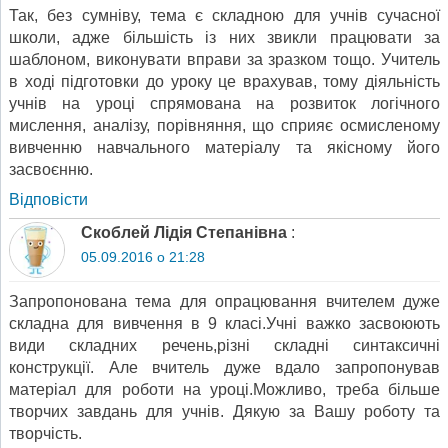
Так, без сумніву, тема є складною для учнів сучасної
школи, адже більшість із них звикли працювати за
шаблоном, виконувати вправи за зразком тощо. Учитель
в ході підготовки до уроку це врахував, тому діяльність
учнів на уроці спрямована на розвиток логічного
мислення, аналізу, порівняння, що сприяє осмисленому
вивченню навчального матеріалу та якісному його
засвоєнню.
Відповіcти
Скоблей Лідія Степанівна
:
05.09.2016 о 21:28
Запропонована тема для опрацювання вчителем дуже
складна для вивчення в 9 класі.Учні важко засвоюють
види складних речень,різні складні синтаксичні
конструкції. Але вчитель дуже вдало запропонував
матеріал для роботи на уроці.Можливо, треба більше
творчих завдань для учнів. Дякую за Вашу роботу та
творчість.