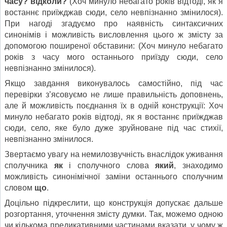
часу
?
відколи
?
(Хоч минуло небагато років відтоді, як я
востаннє приїжджав сюди, село невпізнанно змінилося).
При нагоді згадуємо про наявність синтаксичних
синонімів і можливість висловлення цього ж змісту за
допомогою поширеної обставини: (Хоч минуло небагато
років з часу мого останнього приїзду сюди, село
невпізнанно змінилося).
Якщо завдання виконувалось самостійно, під час
перевірки з’ясовуємо не лише правильність доповнень,
але й можливість поєднання їх в одній конструкції: Хоч
минуло небагато років відтоді, як я востаннє приїжджав
сюди, село, яке було дуже зруйноване під час стихії,
невпізнанно змінилося.
Звертаємо увагу на немилозвучність внаслідок уживання
сполучника
як
і сполучного слова
який
, знаходимо
можливість синонімічної заміни останнього сполучним
словом
що
.
Доцільно підкреслити, що конструкція допускає дальше
розгортання, уточнення змісту думки. Так, можемо одною
чи кількома предикативними частинами вказати, у чому ж