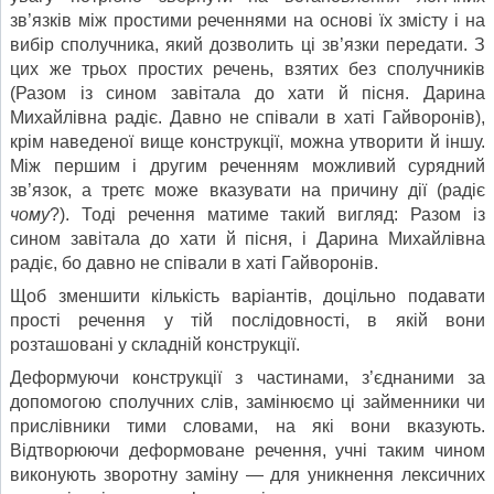
зв’язків між простими реченнями на основі їх змісту і на
вибір сполучника, який дозволить ці зв’язки передати. З
цих же трьох простих речень, взятих без сполучників
(Разом із сином завітала до хати й пісня. Дарина
Михайлівна радіє. Давно не співали в хаті Гайворонів),
крім наведеної вище конструкції, можна утворити й іншу.
Між першим і другим реченням можливий сурядний
зв’язок, а третє може вказувати на причину дії (радіє
чому
?). Тоді речення матиме такий вигляд: Разом із
сином завітала до хати й пісня, і Дарина Михайлівна
радіє, бо давно не співали в хаті Гайворонів.
Щоб зменшити кількість варіантів, доцільно подавати
прості речення у тій послідовності, в якій вони
розташовані у складній конструкції.
Деформуючи конструкції з частинами, з’єднаними за
допомогою сполучних слів, замінюємо ці займенники чи
прислівники тими словами, на які вони вказують.
Відтворюючи деформоване речення, учні таким чином
виконують зворотну заміну — для уникнення лексичних