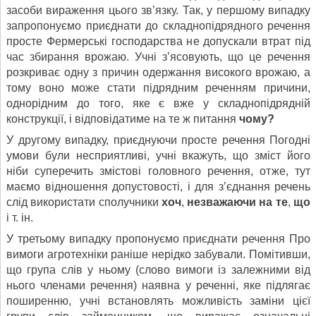
засоби вираження цього зв’язку. Так, у першому випадку
за­пропонуємо приєднати до складнопідрядного речення
просте Фермерські господарства не допускали втрат під
час збирання врожаю. Учні з’ясовують, що це речення
розкриває одну з причин одержання високого врожаю, а
тому воно може стати підрядним реченням причини,
однорідним до того, яке є вже у складнопідрядній
конструкції, і відповідатиме на те ж питання
чому
?
У другому випадку, приєднуючи просте речення Погодні
умови були несприятливі, учні вкажуть, що зміст його
ніби суперечить змістові головного речення, отже, тут
маємо відношення допустовості, і для з’єднання речень
слід використати сполучники
хоч
,
незважаючи на те
,
що
і т. ін.
У третьому випадку пропонуємо приєднати речення Про
вимоги агротехніки раніше нерідко забували. Помітивши,
що група слів у ньому (слово вимоги із залежними від
нього членами речення) наявна у реченні, яке підлягає
поширенню, учні встановлять можливість заміни цієї