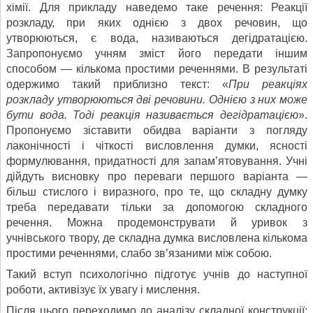
хімії. Для прикладу наведемо таке речення: Реакції
розкладу, при яких однією з двох речовин, що
утворюються, є вода, називаються дегідратацією.
Запропонуємо учням зміст його передати іншим
способом — кількома простими реченнями. В результаті
одержимо такий приблизно текст: «
При реакціях
розкладу утворюються дві речовини. Однією з них може
бути вода. Тоді реакція називається дегідратацією
».
Пропонуємо зіставити обидва варіанти з погляду
лаконічності і чіткості висловлення думки, ясності
формулювання, придатності для запам’ятовування. Учні
дійдуть висновку про переваги першого варіанта —
більш стислого і виразного, про те, що складну думку
треба передавати тільки за допомогою складного
речення. Можна продемонструвати й уривок з
учнівського твору, де складна думка висловлена кількома
простими реченнями, слабо зв’язаними між собою.
Такий вступ психологічно підготує учнів до наступної
роботи, активізує їх увагу і мислення.
Після цього переходимо до аналізу складної конструкції: