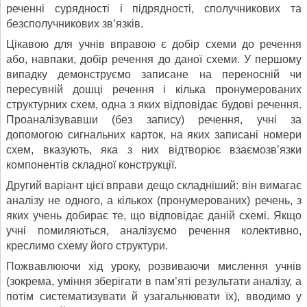
реченні сурядності і підрядності, сполучникових та
безсполучникових зв’язків.
Цікавою для учнів вправою є добір схеми до речення
або, навпаки, добір речення до даної схеми. У першому
випадку демонструємо записане на переносній чи
пересувній дошці речення і кілька пронумерованих
структурних схем, одна з яких відповідає будові речення.
Проаналізувавши (без запису) речення, учні за
допомогою сигнальних карток, на яких записані номери
схем, вказують, яка з них відтворює взаємозв’язки
компонентів складної конструкції.
Другий варіант цієї вправи дещо складніший: він вимагає
аналізу не одного, а кількох (пронумерованих) речень, з
яких учень добирає те, що відповідає даній схемі. Якщо
учні помиляються, аналізуємо речення колективно,
креслимо схему його структури.
Пожвавлюючи хід уроку, розвиваючи мислення учнів
(зокрема, уміння зберігати в пам’яті результати аналізу, а
потім систематизувати й узагальнювати їх), вводимо у