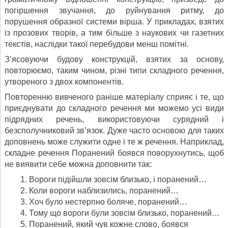
погіршення звучання, до руйнування ритму, до
порушення образної системи вірша. У прикладах, взятих
із прозових творів, а тим більше з наукових чи газетних
текстів, наслідки такої перебудови менш помітні.
З’ясовуючи будову конструкцій, взятих за основу,
повторюємо, таким чином, різні типи складного речення,
утвореного з двох компонентів.
Повторенню вивченого раніше матеріалу сприяє і те, що
приєднувати до складного речення ми можемо усі види
підрядних речень, використовуючи сурядний і
безсполучниковий зв’язок. Дуже часто основою для таких
доповнень може служити одне і те ж речення. Наприклад,
складне речення Поранений боявся поворухнутись, щоб
не виявити себе можна доповнити так:
Вороги підійшли зовсім близько, і поранений…
Коли вороги наблизились, поранений…
Хоч було нестерпно боляче, поранений…
Тому що вороги були зовсім близько, поранений…
Поранений, який чув кожне слово, боявся