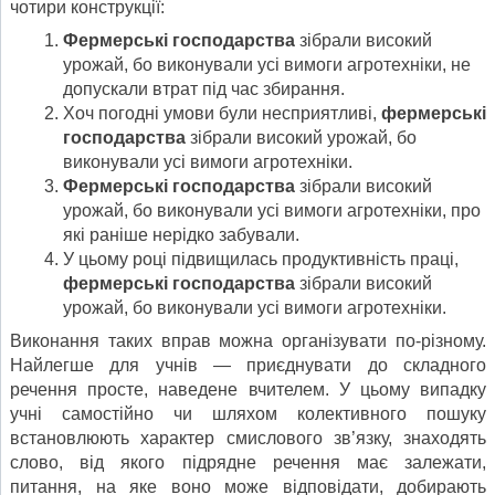
чотири конструкції:
Фермерські господарства
зібрали високий
урожай, бо виконували усі вимоги агротехніки, не
допускали втрат під час збирання.
Хоч погодні умови були несприятливі,
фермерські
господарства
зібрали високий урожай, бо
виконували усі вимоги агротехніки.
Фермерські господарства
зібрали високий
урожай, бо виконували усі вимоги агротехніки, про
які раніше нерідко забували.
У цьому році підвищилась продуктивність праці,
фермерські господарства
зібрали високий
урожай, бо виконували усі вимоги агротехніки.
Виконання таких вправ можна організувати по-різному.
Найлегше для учнів — приєднувати до складного
речення просте, наведене вчителем. У цьому випадку
учні самостійно чи шляхом колективного пошуку
встановлюють характер смислового зв’язку, знаходять
слово, від якого підрядне речення має залежати,
питання, на яке воно може відповідати, добирають