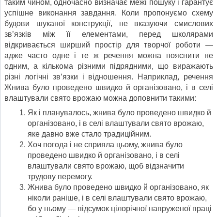
таким чином, одночасно визначає межі пошуку і гарантує
успішне виконання завдання. Коли пропонуємо схему
будови шуканої конструкції, не вказуючи смислових
зв’язків між її елементами, перед школярами
відкривається ширший простір для творчої роботи —
адже часто одне і те ж речення можна пояснити не
одним, а кількома різними підрядними, що виражають
різні логічні зв’язки і відношення. Наприклад, речення
Жнива було проведено швидко й організовано, і в селі
влаштували свято врожаю можна доповнити такими:
Як і планувалось, жнива було проведено швидко й
організовано, і в селі влаштували свято врожаю,
яке давно вже стало традиційним.
Хоч погода і не сприяла цьому, жнива було
проведено швидко й організовано, і в селі
влаштували свято врожаю, щоб відзначити
трудову перемогу.
Жнива було проведено швидко й організовано, як
ніколи раніше, і в селі влаштували свято врожаю,
бо у ньому — підсумок цілорічної напруженої праці