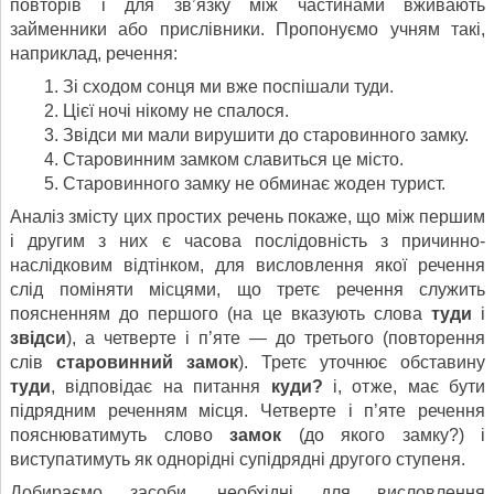
повторів і для зв’язку між частинами вживають
займенники або прислівники. Пропонуємо учням такі,
наприклад, речення:
Зі сходом сонця ми вже поспішали туди.
Цієї ночі нікому не спалося.
Звідси ми мали вирушити до старовинного замку.
Старовинним замком славиться це місто.
Старовинного замку не обминає жоден турист.
Аналіз змісту цих простих речень покаже, що між першим
і другим з них є часова послідовність з причинно-
наслідковим відтінком, для висловлення якої речення
слід поміняти місцями, що третє речення служить
поясненням до першого (на це вказують слова
туди
і
звідси
), а четверте і п’яте — до третього (повторення
слів
старовинний
замок
). Третє уточнює обставину
туди
, відповідає на питання
куди
?
і, отже, має бути
підрядним реченням місця. Четверте і п’яте речення
пояснюватимуть слово
замок
(до якого замку?) і
виступатимуть як однорідні супідрядні другого ступеня.
Добираємо засоби, необхідні для висловлення