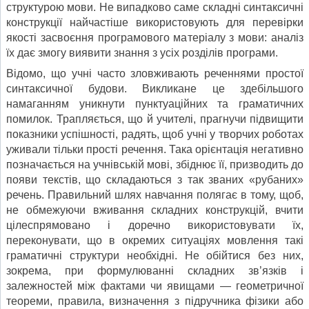
структурою мови. Не випадково саме складні синтаксичні
конструкції найчастіше використовують для перевірки
якості засвоєння програмового матеріалу з мови: аналіз
їх дає змогу виявити знання з усіх розділів програми.
Відомо, що учні часто зловживають реченнями простої
синтаксичної будови. Викликане це здебільшого
намаганням уникнути пунктуаційних та граматичних
помилок. Трапляється, що й учителі, прагнучи підвищити
показники успішності, радять, щоб учні у творчих роботах
уживали тільки прості речення. Така орієнтація негативно
позначається на учнівській мові, збіднює її, призводить до
появи текстів, що складаються з так званих «рубаних»
речень. Правильний шлях навчання полягає в тому, щоб,
не обмежуючи вживання складних конструкцій, вчити
цілеспрямовано і доречно використовувати їх,
переконувати, що в окремих ситуаціях мовлення такі
граматичні структури необхідні. Не обійтися без них,
зокрема, при формулюванні складних зв’язків і
залежностей між фактами чи явищами — геометричної
теореми, правила, визначення з підручника фізики або