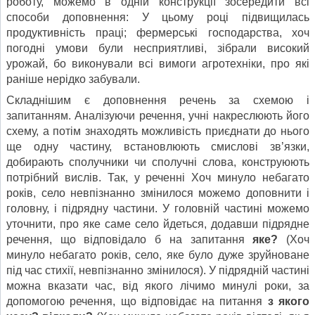
роботу, можемо в одній конструкції зосередити всі
способи доповнення: У цьому році підвищилась
продуктивність праці; фермерські господарства, хоч
погодні умови були несприятливі, зібрали високий
урожай, бо виконували всі вимоги агротехніки, про які
раніше нерідко забували.
Складнішим є доповнення речень за схемою і
запитанням. Аналізуючи речення, учні накреслюють його
схему, а потім знаходять можливість приєднати до нього
ще одну частину, встановлюють смислові зв’язки,
добирають сполучники чи сполучні слова, конструюють
потрібний вислів. Так, у реченні Хоч минуло небагато
років, село невпізнанно змінилося можемо доповнити і
головну, і підрядну частини. У головній частині можемо
уточнити, про яке саме село йдеться, додавши підрядне
речення, що відповідало б на запитання
яке
?
(Хоч
минуло небагато років, село, яке було дуже зруйноване
під час стихії, невпізнанно змінилося). У підрядній частині
можна вказати час, від якого лічимо минулі роки, за
допомогою речення, що відповідає на питання
з якого