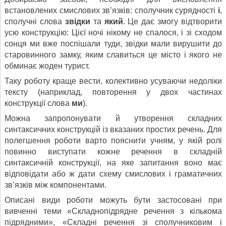
встановлених смислових зв’язків: сполучник сурядності
і
,
сполучні слова
звідки
та
який
. Це дає змогу відтворити
усю конструкцію: Цієї ночі нікому не спалося, і зі сходом
сонця ми вже поспішали туди, звідки мали вирушити до
старовинного замку, яким славиться це місто і якого не
обминає жоден турист.
Таку роботу краще вести, колективно усуваючи недоліки
тексту (наприклад, повторення у двох частинах
конструкції слова
ми
).
Можна запропонувати й утворення складних
синтаксичних конструкцій із вказаних простих речень. Для
полегшення роботи варто пояснити учням, у якій ролі
повинно виступати кожне речення в складній
синтаксичній конструкції, на яке запитання воно має
відповідати або ж дати схему смислових і граматичних
зв’язків між компонентами.
Описані види роботи можуть бути застосовані при
вивченні теми «Складнопідрядне речення з кількома
підрядними», «Складні речення зі сполучниковим і