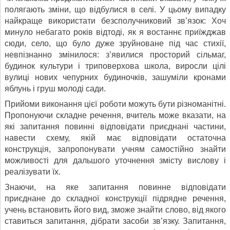
полягають зміни, що відбулися в селі. У цьому випадку
найкраще використати безсполучниковий зв’язок: Хоч
минуло небагато років відтоді, як я востаннє приїжджав
сюди, село, що було дуже зруйноване під час стихії,
невпізнанно змінилося: з’явилися просторий сільмаг,
будинок культури і триповерхова школа, виросли цілі
вулиці нових чепурних будиночків, зашуміли кронами
яблунь і груш молоді сади.
Прийоми виконання цієї роботи можуть бути різноманітні.
Пропонуючи складне речення, вчитель може вказати, на
які запитання повинні відповідати приєднані частини,
навести схему, якій має відповідати остаточна
конструкція, запропонувати учням самостійно знайти
можливості для дальшого уточнення змісту вислову і
реалізувати їх.
Знаючи, на яке запитання повинне відповідати
приєднане до складної конструкції підрядне речення,
учень встановить його вид, зможе знайти слово, від якого
ставиться запитання, дібрати засоби зв’язку. Запитання,