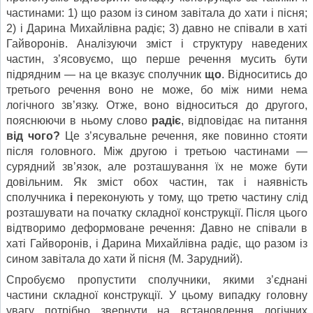
частинами: 1) що разом із сином завітала до хати і пісня;
2) і Дарина Михайлівна радіє; 3) давно не співали в хаті
Гайворонів. Аналізуючи зміст і структуру наведених
частин, з’ясовуємо, що перше речення мусить бути
підрядним — на це вказує сполучник
що
. Відноситись до
третього речення воно не може, бо між ними нема
логічного зв’язку. Отже, воно відноситься до другого,
пояснюючи в ньому слово
радіє
, відповідає на питання
від чого
?
Це з’ясувальне речення, яке повинно стояти
після головного. Між другою і третьою частинами —
сурядний зв’язок, але розташування їх не може бути
довільним. Як зміст обох частин, так і наявність
сполучника
і
переконують у тому, що третю частину слід
розташувати на початку складної конструкції. Після цього
відтворимо деформоване речення: Давно не співали в
хаті Гайворонів, і Дарина Михайлівна радіє, що разом із
сином завітала до хати й пісня (М. Зарудний).
Спробуємо пропустити сполучники, якими з’єднані
частини складної конструкції. У цьому випадку головну
увагу потрібно звернути на встановлення логічних