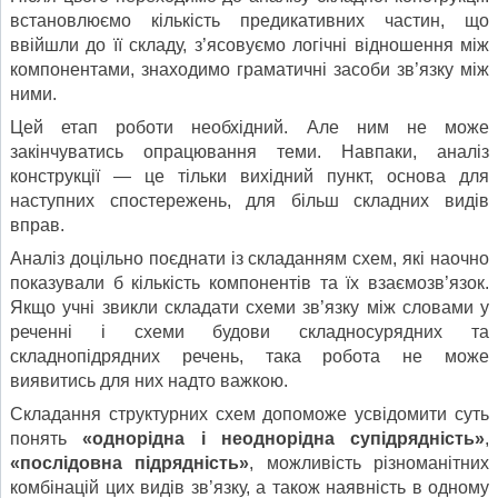
встановлюємо кількість предикативних частин, що
ввійшли до її складу, з’ясовуємо логічні відношення між
компонентами, знаходимо граматичні засоби зв’язку між
ними.
Цей етап роботи необхідний. Але ним не може
закінчуватись опрацювання теми. Навпаки, аналіз
конструкції — це тільки вихідний пункт, основа для
наступних спостережень, для більш складних видів
вправ.
Аналіз доцільно поєднати із складанням схем, які наочно
показували б кількість компонентів та їх взаємозв’язок.
Якщо учні звикли складати схеми зв’язку між словами у
реченні і схеми будови складносурядних та
складнопідрядних речень, така робота не може
виявитись для них надто важкою.
Складання структурних схем допоможе усвідомити суть
понять
«однорідна і неоднорідна супідрядність»
,
«послідовна підрядність»
, можливість різноманітних
комбінацій цих видів зв’язку, а також наявність в одному