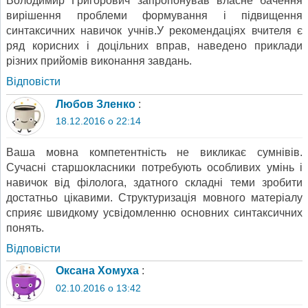
Володимир Григорович запропонував власне бачення
вирішення проблеми формування і підвищення
синтаксичних навичок учнів.У рекомендаціях вчителя є
ряд корисних і доцільних вправ, наведено приклади
різних прийомів виконання завдань.
Відповіcти
Любов Зленко
:
18.12.2016 о 22:14
Ваша мовна компетентність не викликає сумнівів.
Сучасні старшокласники потребують особливих умінь і
навичок від філолога, здатного складні теми зробити
достатньо цікавими. Структуризація мовного матеріалу
сприяє швидкому усвідомленню основних синтаксичних
понять.
Відповіcти
Оксана Хомуха
:
02.10.2016 о 13:42