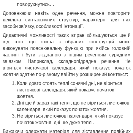
поворухнутись…
Доповнюючи навіть одне речення, можна повторити
декілька синтаксичних структур, характерні для них
засоби зв’язку, особливості інтонації.
Дидактичні можливості таких вправ збільшуються ще й
від того, що кожна з обраних конструкцій може
виконувати пояснювальну функцію при якійсь головній
частині і бути з’єднаною з іншим реченням сурядним
зв’язком. Наприклад, складнопідрядне речення Не
віриться листочкові календаря, який показує початок
жовтня здатне по-різному ввійти у розширений контекст:
Коли довго стоять теплі сонячні дні, не віриться
листочкові календаря, який показує початок
жовтня.
Дні ще й зараз такі теплі, що не віриться листочкові
календаря, який показує початок жовтня.
Не віриться листочкові календаря, який показує
початок жовтня: дні ще дуже теплі.
Бажаючи одержати матеріал для зіставлення подібних