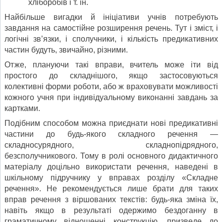
хліборобів і т. ін.
Найбільше вигадки й ініціативи учнів потребують
завдання на самостійне розширення речень. Тут і зміст, і
логічні зв’язки, і сполучники, і кількість предикативних
частин будуть, звичайно, різними.
Отже, плануючи такі вправи, вчитель може іти від
простого до складнішого, якщо застосовуються
колективні форми роботи, або ж враховувати можливості
кожного учня при індивідуальному виконанні завдань за
картками.
Подібним способом можна приєднати нові предикативні
частини до будь-якого складного речення —
складносурядного, складнопідрядного,
безсполучникового. Тому в ролі основного дидактичного
матеріалу доцільно використати речення, наведені в
шкільному підручнику у вправах розділу «Складне
речення». Не рекомендується лише брати для таких
вправ речення з віршованих текстів: будь-яка зміна їх,
навіть якщо в ре­зультаті одержимо бездоганну в
граматичному відношенні конструкцію, призведе до