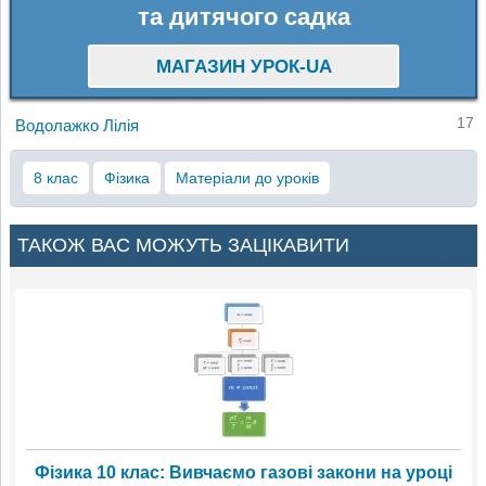
та дитячого садка
МАГАЗИН УРОК-UA
17
Водолажко Лілія
8 клас
Фізика
Матеріали до уроків
ТАКОЖ ВАС МОЖУТЬ ЗАЦІКАВИТИ
Фізика 10 клас: Вивчаємо газові закони на уроці