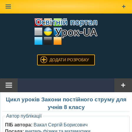
Наверх
ДОДАТИ РОЗРОБКУ
Цикл уроків Закони постійного струму для
учнів 8 класу
Автор публікації
ПІБ автора:
Вакал Сергій Борисович
Посада:
вчитель фізики та математики