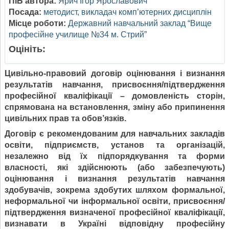
ПІБ автора:
Ярич Ігор Ярославович
Посада:
методист, викладач комп’ютерних дисциплін
Місце роботи:
Державний навчальний заклад “Вище
професійне училище №34 м. Стрий”
Оцініть:
Цивільно-правовий договір оцінювання і визнання
результатів навчання, присвоєння/підтвердження
професійної кваліфікації – домовленість сторін,
спрямована на встановлення, зміну або припинення
цивільних прав та обов’язків.
Договір є рекомендованим для навчальних закладів
освіти, підприємств, установ та організацій,
незалежно від їх підпорядкування та форми
власності, які здійснюють (або забезпечують)
оцінювання і визнання результатів навчання
здобувачів, зокрема здобутих шляхом формальної,
неформальної чи інформальної освіти, присвоєння/
підтвердження визначеної професійної кваліфікації,
визнавати в Україні відповідну професійну