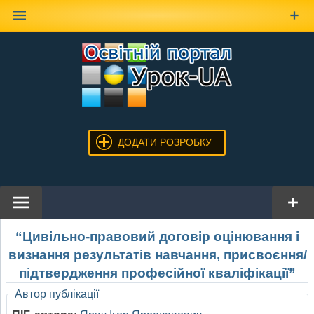
Наверх
ДОДАТИ РОЗРОБКУ
“Цивільно-правовий договір оцінювання і
визнання результатів навчання, присвоєння/
підтвердження професійної кваліфікації”
Автор публікації