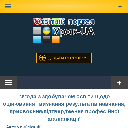
Наверх
ДОДАТИ РОЗРОБКУ
“Угода з здобувачем освіти щодо
оцінювання і визнання результатів навчання,
присвоєння/підтвердження професійної
кваліфікації”
Автор публікації