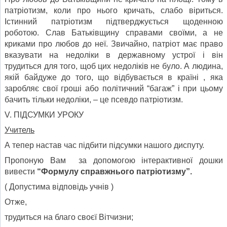
патріотизм, коли про нього кричать, слабо віриться.
Істинний патріотизм підтверджується щоденною
роботою. Слав Батьківщину справами своїми, а не
криками про любов до неї. Звичайно, патріот має право
вказувати на недоліки в державному устрої і він
трудиться для того, щоб цих недоліків не було. А людина,
якій байдуже до того, що відбувається в країні , яка
заробляє свої гроші або політичний “багаж” і при цьому
бачить тільки недоліки, – це псевдо патріотизм.
V. ПІДСУМКИ УРОКУ
Учитель
А тепер настав час підбити підсумки нашого диспуту.
Пропоную Вам за допомогою інтерактивної дошки
вивести
“Формулу справжнього патріотизму”.
( Допустима відповідь учнів )
Отже,
трудиться на благо своєї Вітчизни;