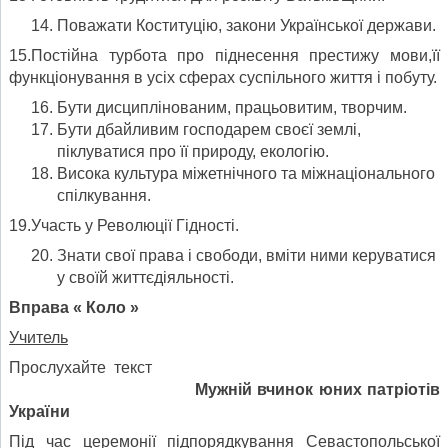
Поважати Коституцію, закони Української держави.
15.Постійна турбота про піднесення престижу мови,її
функціонування в усіх сферах суспільного життя і побуту.
Бути дисциплінованим, працьовитим, творчим.
Бути дбайливим господарем своєї землі,
піклуватися про її природу, екологію.
Висока культура міжетнічного та міжнаціонального
спілкування.
19.Участь у Революції Гідності.
Знати свої права і свободи, вміти ними керуватися
у своїй життєдіяльності.
Вправа « Коло »
Учитель
Прослухайте текст
Мужній вчинок юних патріотів
України
Під час церемонії підпорядкування Севастопольської