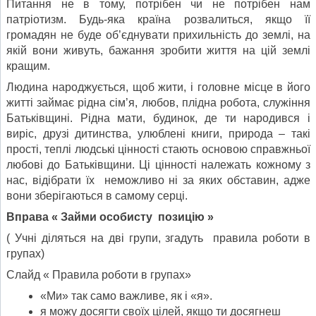
Питання не в тому, потрібен чи не потрібен нам
патріотизм. Будь-яка країна розвалиться, якщо її
громадян не буде об’єднувати прихильність до землі, на
якій вони живуть, бажання зробити життя на цій землі
кращим.
Людина народжується, щоб жити, і головне місце в його
житті займає рідна сім’я, любов, плідна робота, служіння
Батьківщині. Рідна мати, будинок, де ти народився і
виріс, друзі дитинства, улюблені книги, природа – такі
прості, теплі людські цінності стають основою справжньої
любові до Батьківщини. Ці цінності належать кожному з
нас, відібрати їх неможливо ні за яких обставин, адже
вони зберігаються в самому серці.
Вправа « Займи особисту позицію »
( Учні діляться на дві групи, згадуть правила роботи в
групах)
Слайд « Правила роботи в групах»
«Ми» так само важливе, як і «я».
я можу досягти своїх цілей, якщо ти досягнеш