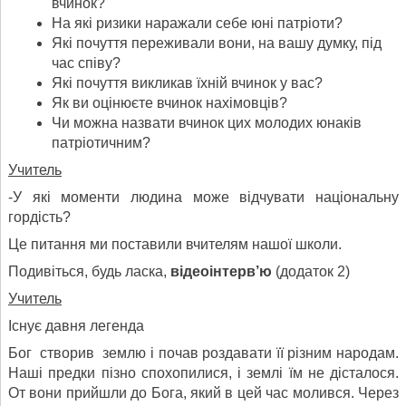
вчинок?
На які ризики наражали себе юні патріоти?
Які почуття переживали вони, на вашу думку, під
час співу?
Які почуття викликав їхній вчинок у вас?
Як ви оцінюєте вчинок нахімовців?
Чи можна назвати вчинок цих молодих юнаків
патріотичним?
Учитель
-У які моменти людина може відчувати національну
гордість?
Це питання ми поставили вчителям нашої школи.
Подивіться, будь ласка,
відеоінтерв’ю
(додаток 2)
Учитель
Існує давня легенда
Бог створив землю і почав роздавати її різним народам.
Наші предки пізно спохопилися, і землі їм не дісталося.
От вони прийшли до Бога, який в цей час молився. Через