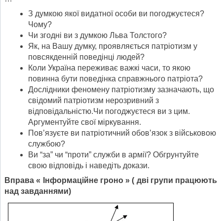
З думкою якої видатної особи ви погоджуєтеся?
Чому?
Чи згодні ви з думкою Льва Толстого?
Як, на Вашу думку, проявляється патріотизм у
повсякденній поведінці людей?
Коли Україна переживає важкі часи, то якою
повинна бути поведінка справжнього патріота?
Дослідники феномену патріотизму зазначають, що
свідомий патріотизм нерозривний з
відповідальністю.Чи погоджуєтеся ви з цим.
Аргументуйте свої міркування.
Пов’язуєте ви патріотичний обов’язок з військовою
службою?
Ви “за” чи “проти” служби в армії? Обгрунтуйте
свою відповідь і наведіть докази.
Вправа «
Інформаційне гроно
»
( дві групи працюють
над завданнями)