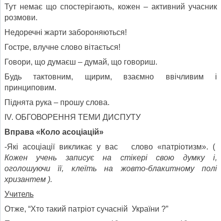
Тут немає що спостерігають, кожен – активний учасник
розмови.
Недоречні жарти забороняються!
Гостре, влучне слово вітається!
Говори, що думаєш – думай, що говориш.
Будь тактовним, щирим, взаємно ввічливим і
принциповим.
Піднята рука – прошу слова.
ІV. ОБГОВОРЕННЯ ТЕМИ ДИСПУТУ
Вправа «Коло асоціацій»
-Які асоціації викликає у вас слово «патріотизм». (
Кожен учень записує на стікері свою думку і,
оголошуючи її, клеїть на
жовто-блакитному полі
хризантем
).
Учитель
Отже, “Хто такий патріот сучасній України ?”