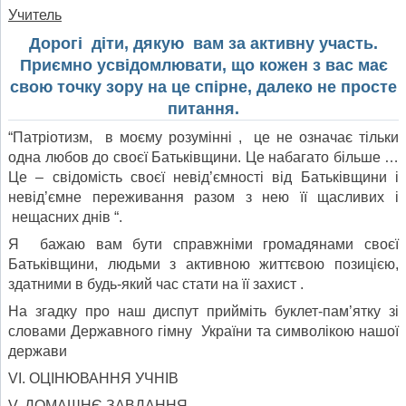
Учитель
Дорогі діти, дякую вам за активну участь.
Приємно усвідомлювати, що кожен з вас має
свою точку зору на це спірне, далеко не просте
питання.
“Патріотизм, в моєму розумінні , це не означає тільки
одна любов до своєї Батьківщини. Це набагато більше …
Це – свідомість своєї невід’ємності від Батьківщини і
невід’ємне переживання разом з нею її щасливих і
нещасних днів “.
Я бажаю вам бути справжніми громадянами своєї
Батьківщини, людьми з активною життєвою позицією,
здатними в будь-який час стати на її захист .
На згадку про наш диспут прийміть буклет-пам’ятку зі
словами Державного гімну України та символікою нашої
держави
VІ. ОЦІНЮВАННЯ УЧНІВ
V. ДОМАШНЄ ЗАВДАННЯ