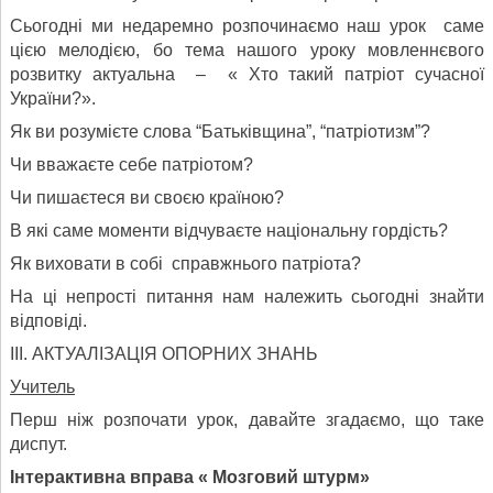
Сьогодні ми недаремно розпочинаємо наш урок саме
цією мелодією, бо тема нашого уроку мовленнєвого
розвитку актуальна – « Хто такий патріот сучасної
України?».
Як ви розумієте слова “Батьківщина”, “патріотизм”?
Чи вважаєте себе патріотом?
Чи пишаєтеся ви своєю країною?
В які саме моменти відчуваєте національну гордість?
Як виховати в собі справжнього патріота?
На ці непрості питання нам належить сьогодні знайти
відповіді.
ІІІ. АКТУАЛІЗАЦІЯ ОПОРНИХ ЗНАНЬ
Учитель
Перш ніж розпочати урок, давай­те згадаємо, що таке
диспут.
Інтерактивна вправа « Мозговий штурм»