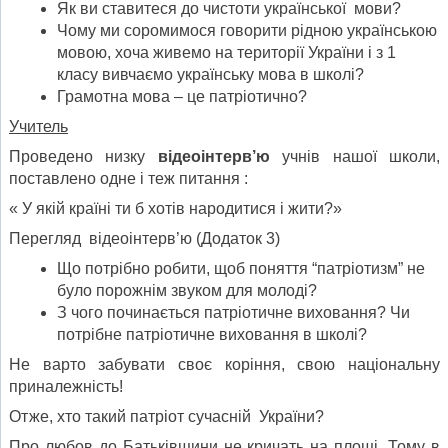
Як ви ставитеся до чистоти української мови?
Чому ми соромимося говорити рідною українською
мовою, хоча живемо на території України і з 1
класу вивчаємо українську мова в школі?
Грамотна мова – це патріотично?
Учитель
Проведено низку
відеоінтерв’ю
учнів нашої школи,
поставлено одне і теж питання :
« У якій країні ти б хотів народитися і жити?»
Перегляд відеоінтерв’ю (Додаток 3)
Що потрібно робити, щоб поняття “патріотизм” не
було порожнім звуком для молоді?
З чого починається патріотичне виховання? Чи
потрібне патріотичне виховання в школі?
Не варто забувати своє коріння, свою національну
приналежність!
Отже, хто такий патріот сучасній України?
Про любов до Батьківщини не кричать на площі. Тому в