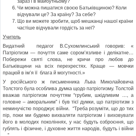
зараз і в майбутньому?
Чи можна пишатися своєю Батьківщиною? Коли
відчували це? За країну? За себе?
Що ви можете зробити, щоб мешканці нашої країни
частіше відчували гордість за неї?
Учитель
Видатний педагог В.Сухомлинський говорив: «
Патріотизм — почуття саме сором’язливе і делікатне…
Побережи святі слова, не кричи про любов до
Батьківщини на всіх перехрестях. Краще — мовчки
працюй в ім’я її блага й могутності.»
У російського ж письменника Льва Миколайовича
Толстого була особлива думка щодо патріотизму. Толстой
вважав патріотизм почуттям “грубим, шкідливим …, а
головне – аморальним” і був тієї думки, що патріотизм з
неминучістю породжує війни. “Треба розуміти, що до тих
пір, поки ми будемо вихваляти патріотизм і виховувати
його в молодих поколіннях, у нас будуть озброєння, що
гублять і фізичне, і духовне життя народів, будуть і війни
…”