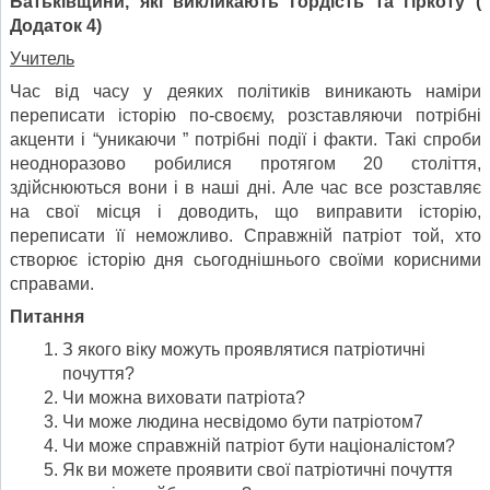
Батьківщини, які викликають гордість та гіркоту (
Додаток 4)
Учитель
Час від часу у деяких політиків виникають наміри
переписати історію по-своєму, розставляючи потрібні
акценти і “уникаючи ” потрібні події і факти. Такі спроби
неодноразово робилися протягом 20 століття,
здійснюються вони і в наші дні. Але час все розставляє
на свої місця і доводить, що виправити історію,
переписати її неможливо. Справжній патріот той, хто
створює історію дня сьогоднішнього своїми корисними
справами.
Питання
З якого віку можуть проявлятися патріотичні
почуття?
Чи можна виховати патріота?
Чи може людина несвідомо бути патріотом7
Чи може справжній патріот бути націоналістом?
Як ви можете проявити свої патріотичні почуття