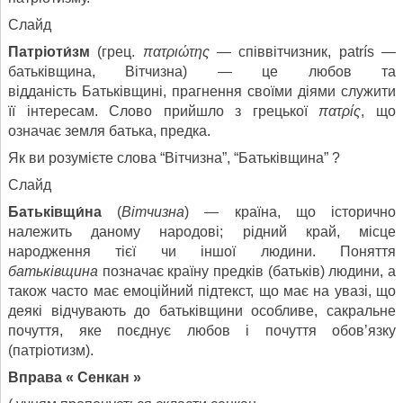
Слайд
Патріоти́зм
(грец.
πατριώτης
— співвітчизник, patrís —
батьківщина, Вітчизна) — це любов та
відданість Батьківщині, прагнення своїми діями служити
її інтересам. Слово прийшло з грецької
πατρίς
, що
означає земля батька, предка.
Як ви розумієте слова “Вітчизна”, “Батьківщина” ?
Слайд
Батьківщи́на
(
Вітчизна
) — країна, що історично
належить даному народові; рідний край, місце
народження тієї чи іншої людини. Поняття
батьківщина
позначає країну предків (батьків) людини, а
також часто має емоційний підтекст, що має на увазі, що
деякі відчувають до батьківщини особливе, сакральне
почуття, яке поєднує любов і почуття обов’язку
(патріотизм).
Вправа « Сенкан »