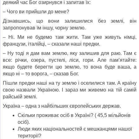
деякий час Бог озирнувся і запитав їх:
– Чого ви прийшли до мене?
Дізнавшись, що вони залишилися без землі, він
запропонував їм іншу, чорну землю.
– Ні. Ми не будемо там жити. Там уже живуть німці,
французи, італійці, – сказали наші предки.
– Ну тоді я дам вам землю, яку залишив для раю. Там є
все: річки, озера, пустелі, ліси, гори. Але пам’ятайте:
якщо будете берегти цю землю, то вона буде ваша, а
якщо ні – то ворога, – сказав Бог.
Пішли предки наші на ту землю і оселилися там. А країну
свою назвали Україною. І зараз ми живемо на тій самій
райській землі.
Україна – одна з найбільших європейських держав.
Скільки проживає осіб в Україні? ( 45,5 мільйонів
осіб).
Люди яких національностей є мешканцями нашої
території?