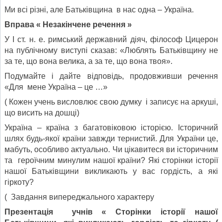
Ми всі різні, але Батьківщина в нас одна – Україна.
Вправа « Незакінчене речення »
У І ст. н. е. римський державний діяч, філософ Цицерон
на публічному виступі сказав: «Люблять Батьківщину не
за те, що вона велика, а за те, що вона твоя».
Подумайте і дайте відповідь, продовживши речення
«Для мене Україна – це …»
( Кожен учень висловлює свою думку і записує на аркуші,
що висить на дошці)
Україна – країна з багатовіковою історією. Історичний
шлях будь-якої країни завжди тернистий. Для України це,
мабуть, особливо актуально. Чи цікавитеся ви історичним
та героїчним минулим нашої країни? Які сторінки історії
нашої Батьківщини викликають у вас гордість, а які
гіркоту?
( Завдання випереджального характеру
Презентація учнів « Сторінки історії нашої