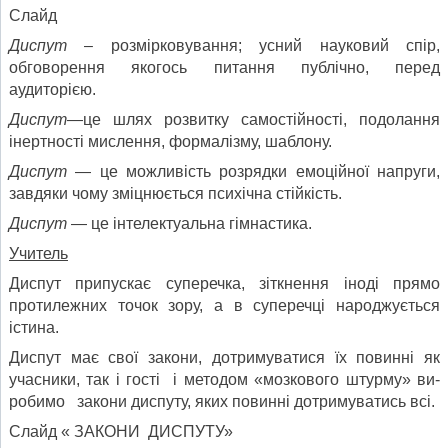
Слайд
Диспут
– розмірковування; усний науковий спір,
обговорення якогось питання публічно, перед
аудиторією.
Диспут
—це шлях розвитку самостій­ності, подолання
інертності мислен­ня, формалізму, шаблону.
Диспут
— це можливість розрядки емоційної напруги,
завдяки чому зміц­нюється психічна стійкість.
Диспут
— це інтелектуальна гімнас­тика.
Учитель
Диспут припускає суперечка, зіткнення іноді прямо
протилежних точок зору, а в суперечці народжується
істина.
Диспут має свої закони, дотримуватися їх повинні як
учасники, так і гості і методом «мозкового штурму» ви­
робимо закони диспуту, яких повин­ні дотримуватись всі.
Слайд « ЗАКОНИ ДИСПУТУ»