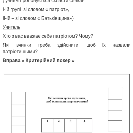
( учням пропонується скласти сенкан
І-ій групі зі словом « патріот»,
ІІ-ій – зі словом « Батьківщина»)
Учитель
Хто з вас вважає себе патріотом? Чому?
Які вчинки треба здійснити, щоб їх назвали
патріотичними?
Вправа « Критерійний покер »