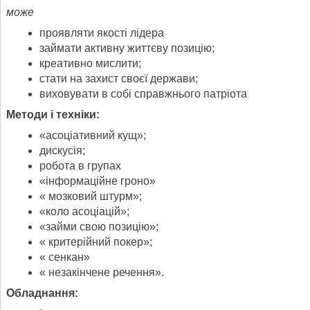
може
проявляти якості лідера
займати активну життєву позицію;
креативно мислити;
стати на захист своєї держави;
виховувати в собі справжнього патріота
Методи і техніки:
«асоціативний кущ»;
дискусія;
робота в групах
«інформаційне гроно»
« мозковий штурм»;
«коло асоціацій»;
«займи свою позицію»;
« критерійний покер»;
« сенкан»
« незакінчене речення».
Обладнання: