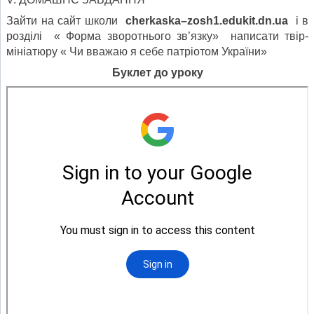
Зайти на сайт школи
cherkaska
–
zosh
1.
edukit
.
dn
.
ua
і в
розділі « Форма зворотнього зв’язку» написати твір-
мініатюру « Чи вважаю я себе патріотом України»
Буклет до уроку