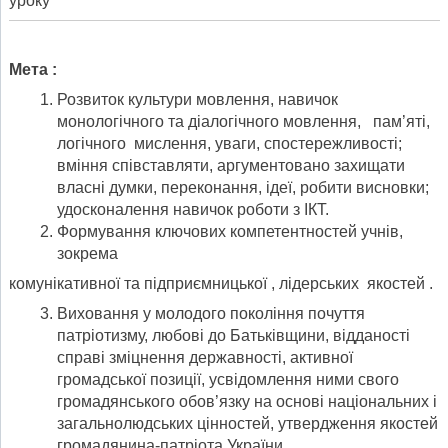
уроку
Мета :
Розвиток культури мовлення, навичок
монологічного та діалогічного мовлення, пам’яті,
логічного мислення, уваги, спостережливості;
вміння співставляти, аргументовано захи­щати
власні думки, переко­нання, ідеї, робити висновки;
удосконалення навичок роботи з ІКТ.
Формування ключових компетентностей учнів,
зокрема
комунікативної та підприємницької , лідерських якостей .
Виховання у молодого покоління почуття
патріотизму, любові до Батьківщини, відданості
справі зміцнення державності, активної
громадської позиції, усвідомлення ними свого
громадянського обов’язку на основі національних і
загальнолюдських цінностей, утвердження якостей
громадянина-патріота України .