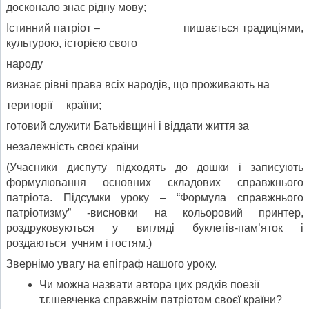
досконало знає рідну мову;
Істинний патріот – пишається традиціями,
культурою, історією свого
народу
визнає рівні права всіх народів, що проживають на
території країни;
готовий служити Батьківщині і віддати життя за
незалежність своєї країни
(Учасники диспуту підходять до дошки і записують
формулювання основних складових справжнього
патріота. Підсумки уроку – “Формула справжнього
патріотизму” -висновки на кольоровий принтер,
роздруковуються у вигляді буклетів-пам’яток і
роздаються учням і гостям.)
Звернімо увагу на епіграф нашого уроку.
Чи можна назвати автора цих рядків поезії
т.г.шевченка справжнім патріотом своєї країни?