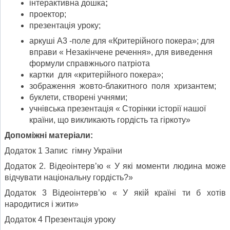
інтерактивна дошка
;
проектор;
презентація уроку;
аркуші А3 -поле для «Критерійного покера»; для
вправи « Незакінчене речення», для виведення
формули справжнього патріота
картки для «критерійного покера»;
зображення жовто-блакитного поля хризантем;
буклети, створені учнями;
учнівська презентація « Сторінки історії нашої
країни, що викликають гордість та гіркоту»
Допоміжні матеріали:
Додаток 1 Запис гімну України
Додаток 2. Відеоінтерв’ю « У які моменти людина може
відчувати національну гордість?»
Додаток 3 Відеоінтерв’ю « У якій країні ти б хотів
народитися і жити»
Додаток 4 Презентація уроку