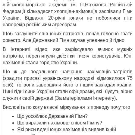
військово-морської академії ім. П.Нахімова Російській
Федерації кількадесят хлопців-нахімовців заспівали Гімн
України. Відважні 20-річні юнаки не побоялися піти
наперекір російським агресорам.
Щоб заглушити спів юних патріотів, почав голосно грати
оркестр. Але Державний Гімн звучав упевнено й гідно.
В Інтернеті відео, яке зафіксувало вчинок мужніх
патріотів, переглянули десятки тисяч користувачів. Юні
нахімовці стали гордістю України.
Що ж до подальшого навчання нахімовців-патріотів
(зрадити присязі українському народові відмовилося 75
осіб), то вони завершили його в інших закладах країни.
Нині гідні сини України стали офіцерами, які будуть вірно
служити своїй державі (За матеріалами Інтернету).
Висловіть по колу власні міркування з приводу почутого
Що уособлює Державний Гімн?
Що виразили нахімовці співом Гімну?
Які риси вдачі юних нахімовців виявив їхній