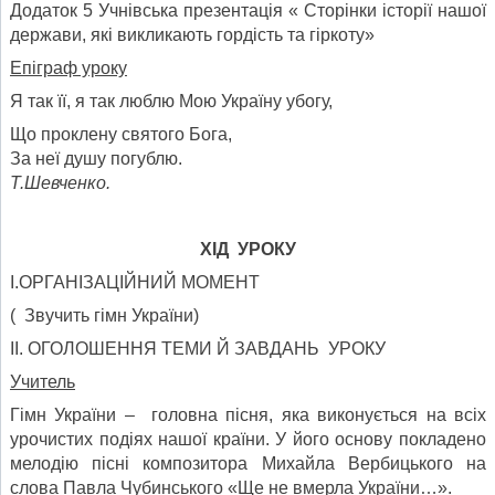
Додаток 5 Учнівська презентація « Сторінки історії нашої
держави, які викликають гордість та гіркоту»
Епіграф уроку
Я так її, я так люблю Мою Україну убогу,
Що проклену святого Бога,
За неї душу погублю.
Т.Шевченко.
ХІД УРОКУ
І.ОРГАНІЗАЦІЙНИЙ МОМЕНТ
( Звучить гімн України)
ІІ. ОГОЛОШЕННЯ ТЕМИ Й ЗАВДАНЬ УРОКУ
Учитель
Гімн України – головна пісня, яка виконується на всіх
урочистих подіях нашої країни. У його основу покладено
мелодію пісні композитора Михайла Вербицького на
слова Павла Чубинського «Ще не вмерла України…».