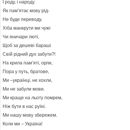
І роду, і народу.
Як пам’ятає мову рід-
Не буде переводу.
Хіба манкрути ми чужі
Чи яничари люті,
Щоб за дешеві бараші
Свій рідний дух забути?!
На крила пам’яті, орли,
Пора у путь, братове,
Ми –українці, не хохли,
Ми не забули мови.
Ми краще на льоту помрем,
Ніж бути в нас руїні.
Ми нашу мову збережем.
Коли ми – Україна!