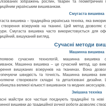
алізованих зображень рослин, тварин та геометричних 
диційним українським вишиванкам.
Смугаста вишивка
гаста вишивка – традиційна українська техніка, яка викори
 створення візерунків на тканині. Цей метод дозволяє с
тури. Смугаста вишивка часто використовується для о
диційний, вишуканий вигляд.
Сучасні методи ви
Машинна вишивка
оявою сучасних технологій, машинна вишивка с
иванок. Машинна вишивка – це сучасний метод, що вик
орення вишуканих візерунків на тканинах. Вона дозво
езпечуючи швидкість та точність. Машинна вишивка вико
воляючи створювати складні та деталізовані дизайни.
бництва великої кількості вишиванок та модних аксесуарів.
Змішана техніка
асні майстри все частіше поєднують традиційні та нові
инної вишивки до традиційної ручної роботи дозволяє створю