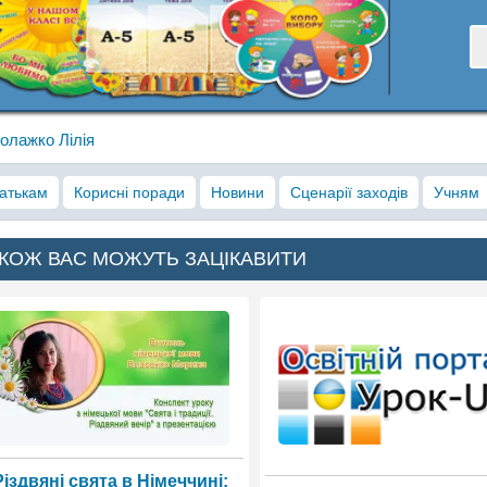
олажко Лілія
атькам
Корисні поради
Новини
Сценарії заходів
Учням
КОЖ ВАС МОЖУТЬ ЗАЦІКАВИТИ
Різдвяні свята в Німеччині: