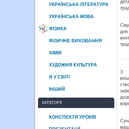
дет
УКРАЇНСЬКА ЛІТЕРАТУРА
тра
УКРАЇНСЬКА МОВА
Сму
ФІЗИКА
для
кон
ФІЗИЧНЕ ВИХОВАННЯ
тра
ХІМІЯ
ХУДОЖНЯ КУЛЬТУРА
З п
Я У СВІТІ
виш
ств
ІНШИЙ
заб
доз
КАТЕГОРІЇ
виро
КОНСПЕКТИ УРОКІВ
Суч
маш