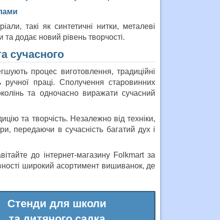
лами
али, такі як синтетичні нитки, металеві
 та додає новий рівень творчості.
та сучасного
гшують процес виготовлення, традиційні
ь ручної праці. Сполучення старовинних
околінь та одночасно виражати сучасний
ицію та творчість. Незалежно від техніки,
и, передаючи в сучасність багатий дух і
вітайте до інтернет-магазину Folkmart за
явності широкий асортимент вишиванок, де
Стенди для школи
та дитячого садка