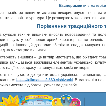
Експерименти з матеріа
асні майстри вишивки активно використовують нові матері
менти, а навіть фурнітура. Це розширює можливості вишивки
Порівняння традиційного 
а сучасні техніки вишивки вносять нововведення та поле
оди несуть у собі неповторний характер та витонченіст
дицій та інновацій дозволяє зберігати спадок минулих п
ляд на мистецтво вишивки.
стерність вишивки – це витвір мистецтва, що об’єднує трад
ивка залишається важливим елементом української культур
рію нації через красу та вишуканість своїх витворів.
о ж ви шукаєте де купити якісні українські вишиванки, за
иланням:
https://folkmart.ua/c880-vishivanki
. В магазині в на
точно зможете підібрати щось саме для себе.