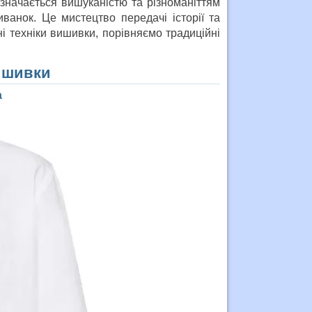
значається вишуканістю та різноманіттям
ванок. Це мистецтво передачі історії та
і техніки вишивки, порівняємо традиційні
вишивки
а