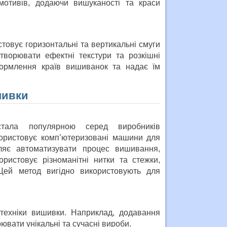
мотивів, додаючи вишуканості та краси
стовує горизонтальні та вертикальні смуги
творювати ефектні текстури та розкішні
формлення країв вишиванок та надає їм
шивки
тала популярною серед виробників
ористовує комп’ютеризовані машини для
ляє автоматизувати процес вишивання,
ристовує різноманітні нитки та стежки,
 Цей метод вигідно використовують для
 техніки вишивки. Наприклад, додавання
вати унікальні та сучасні вироби.