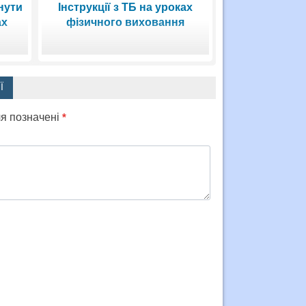
кнути
Інструкції з ТБ на уроках
ах
фізичного виховання
Ї
ля позначені
*