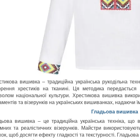
стикова вишивка – традиційна українська рукодільна техні
орення хрестиків на тканині. Ця методика передається 
волом національної культури. Хрестикова вишивка викори
ментів та візерунків на українських вишиванках, надаючи ї
Гладьова вишивка
дьова вишивка – це традиційна українська техніка, що в
ємних та реалістичних візерунків. Майстри використовують 
жок, щоб досягти ефекту гладкості та текстурності. Гладьо