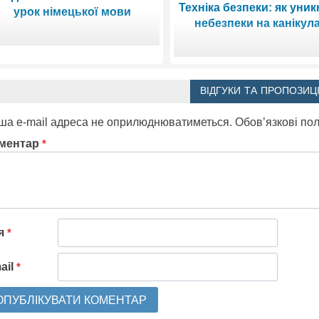
Техніка безпеки: як уни
урок німецької мови
небезпеки на канікул
ВІДГУКИ ТА ПРОПОЗИЦІ
ша e-mail адреса не оприлюднюватиметься.
Обов’язкові по
ментар
*
'я
*
ail
*