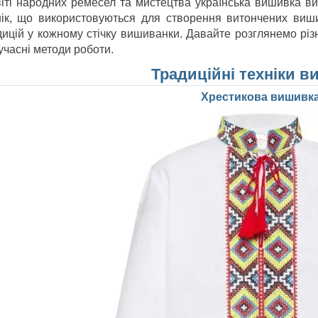
віті народних ремесел та мистецтва українська вишивка ви
нік, що використовуються для створення витончених виши
дицій у кожному стічку вишиванки. Давайте розглянемо різн
учасні методи роботи.
Традиційні техніки 
Хрестикова вишивк