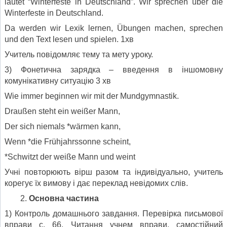
lautet “Winterfeste in Deutschland”. Wir sprechen über die
Winterfeste in Deutschland.
Da werden wir Lexik lernen, Übungen machen, sprechen
und den Text lesen und spielen. 1хв
Учитель повідомляє тему та мету уроку.
3) Фонетична зарядка – введення в іншомовну
комунікативну ситуацію 3 хв
Wie immer beginnen wir mit der Mundgymnastik.
Draußen steht ein weißer Mann,
Der sich niemals *wärmen kann,
Wenn *die Frühjahrssonne scheint,
*Schwitzt der weiße Mann und weint
Учні повторюють вірш разом та індивідуально, учитель
корегує їх вимову і дає переклад невідомих слів.
Основна частина
1) Контроль домашнього завдання. Перевірка письмової
вправи с. 66. Читання учнем вправи, самостійний