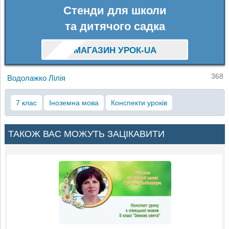
Стенди для школи
та дитячого садка
МАГАЗИН УРОК-UA
368
Водолажко Лілія
7 клас
Іноземна мова
Конспекти уроків
ТАКОЖ ВАС МОЖУТЬ ЗАЦІКАВИТИ