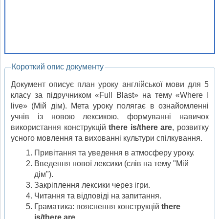
Короткий опис документу
Документ описує план уроку англійської мови для 5
класу за підручником «Full Blast» на тему «Where I
live» (Мій дім). Мета уроку полягає в ознайомленні
учнів із новою лексикою, формуванні навичок
використання конструкцій
there is/there are
, розвитку
усного мовлення та вихованні культури спілкування.
Привітання та уведення в атмосферу уроку.
Введення нової лексики (слів на тему "Мій
дім").
Закріплення лексики через ігри.
Читання та відповіді на запитання.
Граматика: пояснення конструкцій
there
is/there are
.