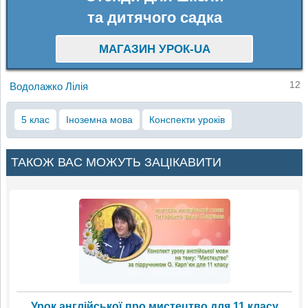
та дитячого садка
МАГАЗИН УРОК-UA
12
Водолажко Лілія
5 клас
Іноземна мова
Конспекти уроків
ТАКОЖ ВАС МОЖУТЬ ЗАЦІКАВИТИ
Урок англійської про мистецтво для 11 класу