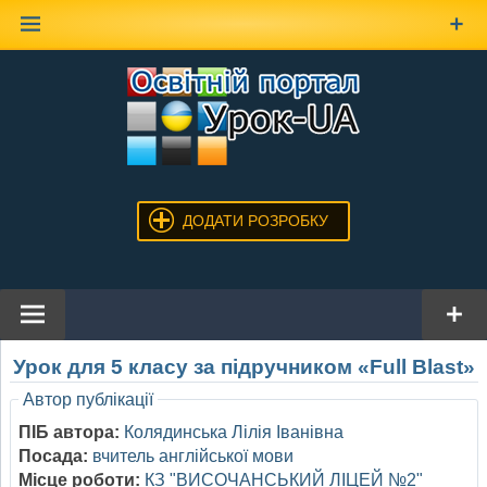
Наверх
ДОДАТИ РОЗРОБКУ
Урок для 5 класу за підручником «Full Blast»
Автор публікації
ПІБ автора:
Колядинська Лілія Іванівна
Посада:
вчитель англійської мови
Місце роботи:
КЗ "ВИСОЧАНСЬКИЙ ЛІЦЕЙ №2"