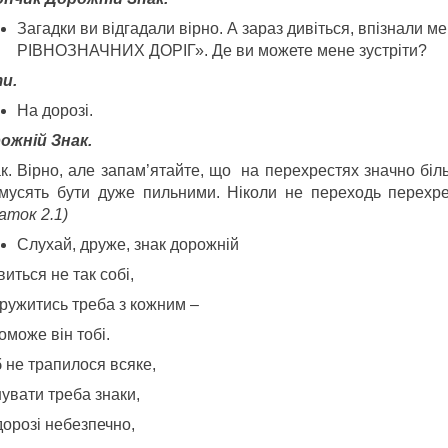
Загадки ви вiдгадали вiрно. А зараз дивiться, впiзнал
РІВНОЗНАЧНИХ ДОРІГ». Де ви можете мене зустрiти?
и.
На дорозi.
ожнiй Знак.
ак. Вірно, але запам’ятайте, що на перехрестях значно біл
 мусять бути дуже пильними. Ніколи не переходь перехр
аток 2.1)
Слухай, друже, знак дорожнiй
иться не так собi,
ружитись треба з кожним –
оможе вiн тобi.
 не трапилося всяке,
увати треба знаки,
дорозi небезпечно,