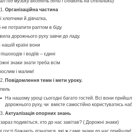
зал пiд музику входять дiти
і сідають на стільчики)
Організаційна частина
 хлопчики й дівчатка,
 не потрапити раптом в біду
вила дорожнього руху завчи до ладу.
 нашій країні вони
пішоходів і водіїв – єдині
ожні знаки знати треба всім
рослим і малим!
Повідомлення теми і мети уроку.
тель
На нашому уроці сьогодні багато гостей. Всі вони прийш
дорожнього руху, чи вмієте самостійно користуватись на
Актуалізація опорних знань
зараз подивіться, хто до нас завітав? ( Дорожні знаки)
 гості бажають дізнатися, які ж саме знаки до нас прийшли!