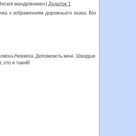
«Веселі мандрівники»)
Додаток 1
ичка з зображенням дорожнього знака. Вiн
 Помiха-Невмiха. Допоможіть мені. Швидше
, хто я такий!