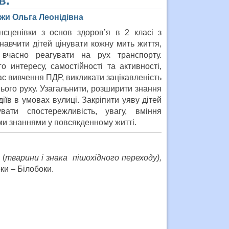
в.
нжи Ольга Леонідівна
інсценівки з основ здоров’я в 2 класі з
навчити дітей цінувати кожну мить життя,
вчасно реагувати на рух транспорту.
о интересу, самостійності та активності,
ас вивчення ПДР, викликати зацікавленість
ього руху. Узагальнити, розширити знання
іїв в умовах вулиці. Закріпити уяву дітей
ати спостережливість, увагу, вміння
ми знаннями у повсякденному житті.
 (
тварини i знака пiшох
i
дного переходу),
ки – Білобоки.