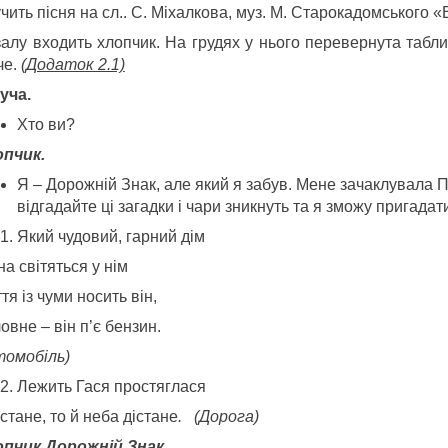
чить пісня на сл.. С. Міхалкова, муз. М. Старокадомського 
залу входить хлопчик. На грудях у нього перевернута табл
че.
(Додаток 2.1)
уча.
Хто ви?
пчик.
Я – Дорожнiй Знак, але який я забув. Мене зачаклувала
відгадайте ці загадки і чари зникнуть та я зможу пригадати
Який чудовий, гарний дiм
кна свiтяться у нiм
тя iз чуми носить вiн,
ловне – вiн п’є бензин.
томоб
i
ль)
Лежить Гася простяглася
стане, то й неба дiстане
. (Дорога)
пчик Дорожнiй Знак.