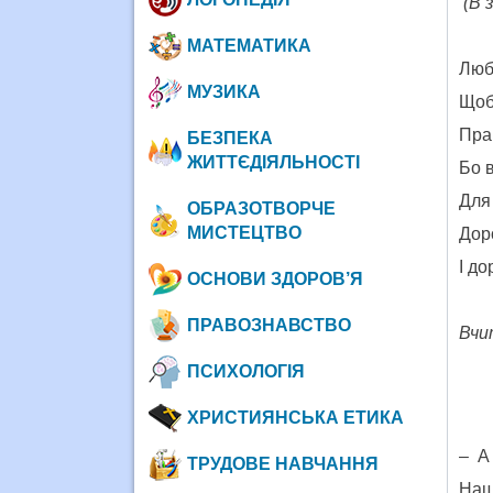
(
В 
МАТЕМАТИКА
Любі
МУЗИКА
Щоб
Пра
БЕЗПЕКА
ЖИТТЄДІЯЛЬНОСТІ
Бо в
Для 
ОБРАЗОТВОРЧЕ
МИСТЕЦТВО
Дор
І до
ОСНОВИ ЗДОРОВ’Я
ПРАВОЗНАВСТВО
Вчи
ПСИХОЛОГІЯ
ХРИСТИЯНСЬКА ЕТИКА
– А 
ТРУДОВЕ НАВЧАННЯ
Наші