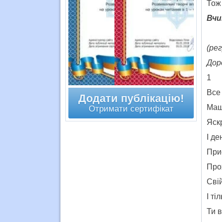
Тож
Вчи
(ре
Дор
1
Все 
Додати публікацію!
Маш
Отримати сертифікат
Яск
І де
При
Про
Свій
І ті
Ти 