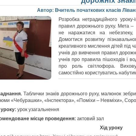
дорожніх знакі
Автор: Вчитель початкових класів Ліва
Розробка нетрадиційного уроку-
правил дорожнього руху. Мета – 
не наражатися на небезпеку, 
Домогтися розвитку пізнавальног
креативного мислення дітей під ч
учнів до вивчення правил дорожн
учнів про правила пішоходів і вод
про роль світлофора. Виховув
самостійно користуватись набути
аднання.
Таблички знаків дорожнього руху, малюнок зебри
тюми «Чебурашки», «Iнспектора», «Поміхи – Невміхи», Соро
 уроку:
урок узагальнення
омендоване місце проведення:
актовий зал
Хід уроку