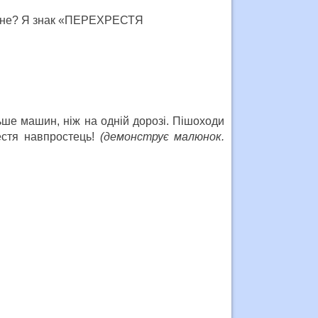
и мене? Я знак «ПЕРЕХРЕСТЯ
ьше машин, ніж на одній дорозі. Пішоходи
естя навпростець!
(демонструє малюнок.