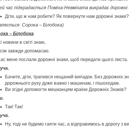
цей час підкрадається
Помiха-Невмiха
та викрадає дорожні 
Дiти, що ж нам робити? Як повернути нам дорожні знаки?
являється Сорока – Білобока)
ока – Білобока
і новини в світі знаю,
всім завжди допомагаю.
вас мене послали дорожні знаки, щоб передати цього листа.
уча.
Бачите, дiти, трапився нещаний випадок. Без дорожнiх зн
дорожнього руху дуже важко i машинам, i пiшоходам.
Ви згiднi допомoгти мешканцям країни Дорожнiх Знакiв?
и.
Так! Так!
уча.
Ну, тодi не будемо гаяти час, а вiдправимось в дорогу з в