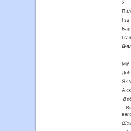
2
Пил
І за
Бар
І га
Вч
Мiй 
Добр
Як з
А ск
Вед
– В
вело
(Д
о