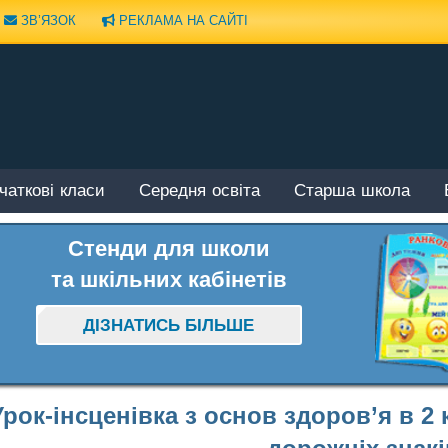
ЗВ’ЯЗОК
РЕКЛАМА НА САЙТІ
чаткові класи
Середня освіта
Старша школа
Стенди для школи
та шкільних кабінетів
ДІЗНАТИСЬ БІЛЬШЕ
Урок-інсценівка з основ здоров’я в 2 