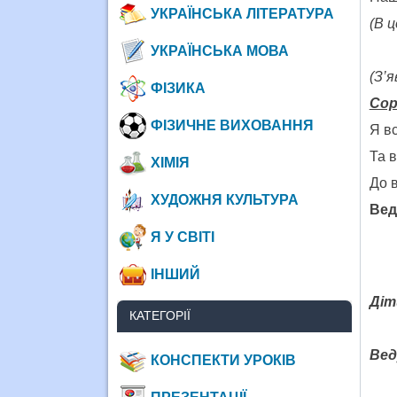
УКРАЇНСЬКА ЛІТЕРАТУРА
(В 
УКРАЇНСЬКА МОВА
(З’
ФІЗИКА
Сор
ФІЗИЧНЕ ВИХОВАННЯ
Я вс
Та 
ХІМІЯ
До 
ХУДОЖНЯ КУЛЬТУРА
Вед
Я У СВІТІ
ІНШИЙ
Дiт
КАТЕГОРІЇ
Вед
КОНСПЕКТИ УРОКІВ