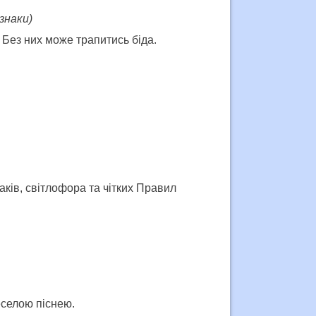
знаки)
 Без них може трапитись біда.
акiв, свiтлофора та чiтких Правил
еселою пiснею.