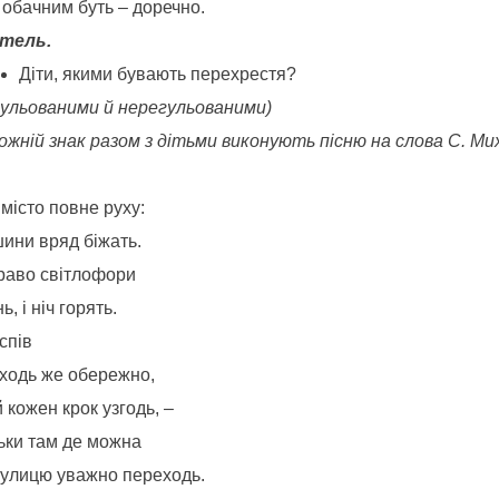
 обачним буть – доречно.
тель.
Діти, якими бувають перехрестя?
гульованими й нерегульованими)
ожній знак разом з дітьми виконують пісню на слова С. Ми
місто повне руху:
ини вряд біжать.
раво світлофори
нь, і ніч горять.
спів
ходь же обережно,
 кожен крок узгодь, –
льки там де можна
вулицю уважно переходь.