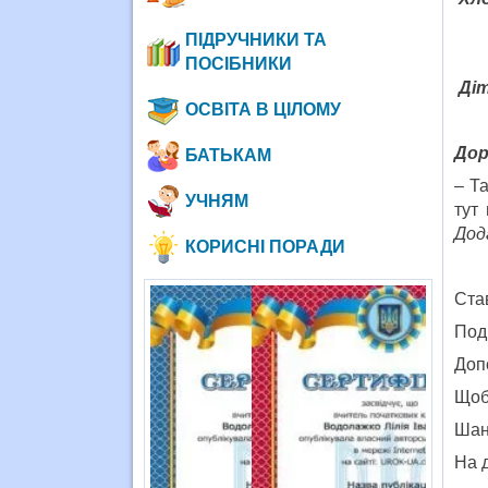
ПІДРУЧНИКИ ТА
ПОСІБНИКИ
Дiт
ОСВІТА В ЦІЛОМУ
Дор
БАТЬКАМ
– Т
УЧНЯМ
тут
Дод
КОРИСНІ ПОРАДИ
Став
Под
Доп
Щоб
Шан
На 