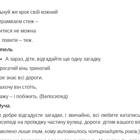
ьнуй же крок свій кожний
 трамваєм стеж –
итися не можна
в ловити – теж.
итель
А зараз, дiти, вiдгадайте ще одну загадку.
рогатий кiнь триногий
е знає всi дороги.
ахочу вiн стоїть,
ажу – i побiжить. (Велосипед)
уча.
и добре вiдгадуєте загадки, i звичайно, всi любите катати
сипедi на проїжджу частину вулицi, дороги дітям вашого ві
зволено лише тим, кому виповнилось чотирнадцять рокiв.
)