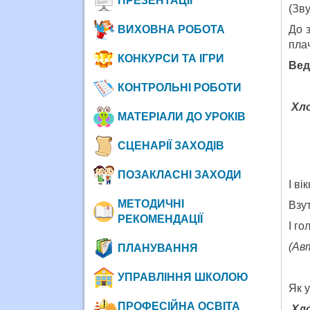
ПРЕЗЕНТАЦІЇ
(Зву
ВИХОВНА РОБОТА
До 
пла
КОНКУРСИ ТА ІГРИ
Вед
КОНТРОЛЬНІ РОБОТИ
Хло
МАТЕРІАЛИ ДО УРОКІВ
СЦЕНАРІЇ ЗАХОДІВ
ПОЗАКЛАСНІ ЗАХОДИ
I вi
МЕТОДИЧНІ
Взут
РЕКОМЕНДАЦІЇ
I го
(Ав
ПЛАНУВАННЯ
УПРАВЛІННЯ ШКОЛОЮ
Як у
ПРОФЕСІЙНА ОСВІТА
Хло