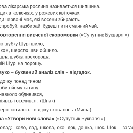
ова лікарська рослина називається шипшина.
ущик в колючках, у рожевих квіточках,
и червоні має, які восени збирають.
 спробуй, назбирай, будеш пити смачний чай.
Повторення вивченої скоромовки
(«Супутник Букваря »)
о шубку Шурі шило,
ком, шерстю шви обшило.
шла шубка прехороша
ій Шурі на порошу.
Звуко – буквений аналіз слів – відгадок.
адочку понад тином
обив йому хатину.
 навколо обдивився,
іявсь і оселився. (Шпак)
ерні котилось і в дірку сховалось. (Миша)
Гра «Утвори нові слова»
(«Супутник Букваря »)
олад: коло, лад, школа, око, док, дошка, шок. Шок – зага