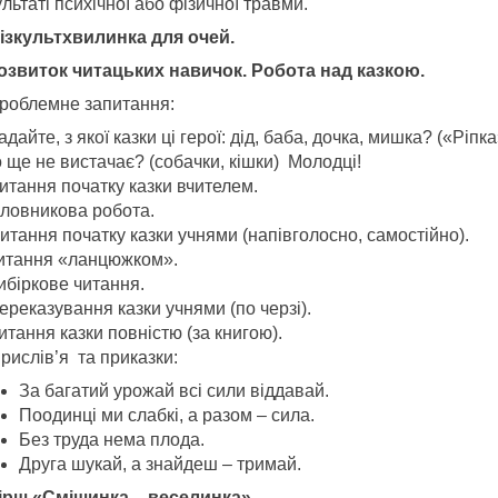
льтаті психічної або фізичної травми.
Фізкультхвилинка для очей.
Розвиток читацьких навичок. Робота над казкою.
роблемне запитання:
адайте, з якої казки ці герої: дід, баба, дочка, мишка? («Ріпка
 ще не вистачає? (собачки, кішки) Молодці!
итання початку казки вчителем.
ловникова робота.
итання початку казки учнями (напівголосно, самостійно).
итання «ланцюжком».
ибіркове читання.
ереказування казки учнями (по черзі).
итання казки повністю (за книгою).
рислів’я та приказки:
За багатий урожай всі сили віддавай.
Поодинці ми слабкі, а разом – сила.
Без труда нема плода.
Друга шукай, а знайдеш – тримай.
Вірш «Смішинка – веселинка».