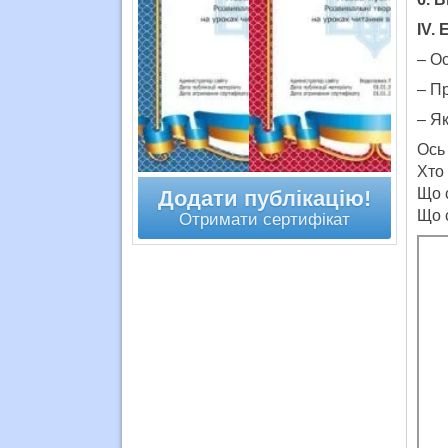
ІV.
– Ос
– Пр
– Я
Ось 
Хто
Що 
Додати публікацію!
Що 
Отримати сертифікат