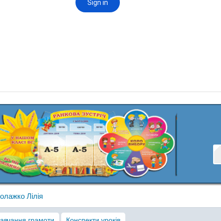
олажко Лілія
авчання грамоти
Конспекти уроків