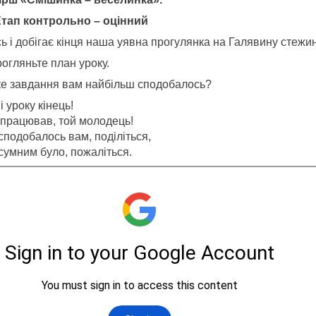
 Етап контрольно – оцінний
ь і добігає кінця наша уявна прогулянка на Галявину стежи
огляньте план уроку.
ке завдання вам найбільш сподобалось?
і уроку кінець!
 працював, той молодець!
сподобалось вам, поділіться,
сумним було, пожаліться.