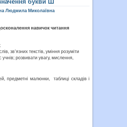
 значення букви Ш
іна Людмила Миколаївна
досконалення навичок читанн
я
;
ів, зв’язних текстів, уміння розуміти
учнів; розвивати увагу, мислення,
й, предметні малюнки, таблиці складів і