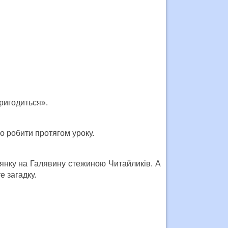
пригодиться».
мо робити протягом уроку.
лянку на Галявину стежиною Читайликів. А
е загадку.