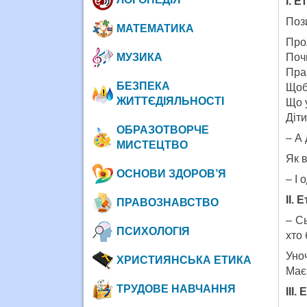
І. Е
Поз
МАТЕМАТИКА
Про
Поч
МУЗИКА
Пра
БЕЗПЕКА
Щоб 
ЖИТТЄДІЯЛЬНОСТІ
Що 
Діти
ОБРАЗОТВОРЧЕ
– А 
МИСТЕЦТВО
Як в
ОСНОВИ ЗДОРОВ’Я
– І 
ІІ.
ПРАВОЗНАВСТВО
– С
ПСИХОЛОГІЯ
хто 
Уноч
ХРИСТИЯНСЬКА ЕТИКА
Має 
ТРУДОВЕ НАВЧАННЯ
ІІІ