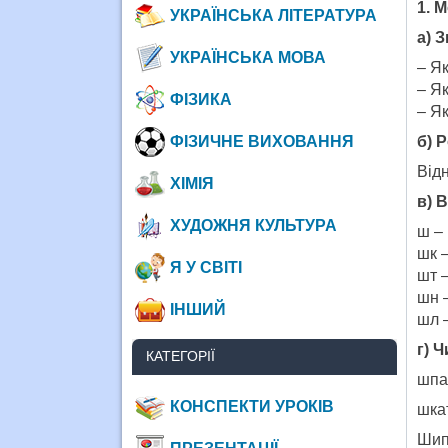
1. 
УКРАЇНСЬКА ЛІТЕРАТУРА
а) 
УКРАЇНСЬКА МОВА
– Я
– Як
ФІЗИКА
– Я
б) 
ФІЗИЧНЕ ВИХОВАННЯ
Відн
ХІМІЯ
в) 
ХУДОЖНЯ КУЛЬТУРА
ш – 
шк –
Я У СВІТІ
шт 
шн 
ІНШИЙ
шл –
г) 
КАТЕГОРІЇ
шпак
КОНСПЕКТИ УРОКІВ
шка
Ши