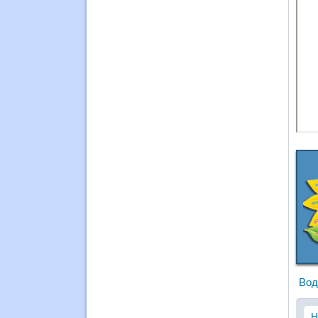
Вод
Н