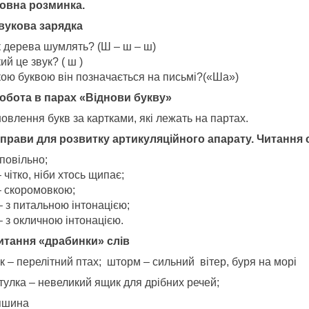
Мовна розминка.
Звукова зарядка
к дерева шумлять? (Ш – ш – ш)
ий це звук? ( ш )
кою буквою він позначається на письмі?(«Ша»)
Робота в парах «Віднови букву»
овлення букв за картками, які лежать на партах.
Вправи для розвитку артикуляційного апарату. Читання 
повільно;
 чітко, ніби хтось щипає;
– скоромовкою;
– з питальною інтонацією;
 з окличною інтонацією.
Читання «драбинки» слів
 – перелітний птах; шторм – сильний вітер, буря на морі
тулка – невеликий ящик для дрібних речей;
пшина