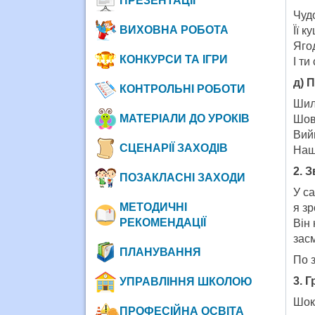
ПРЕЗЕНТАЦІЇ
Чуд
ВИХОВНА РОБОТА
Її к
Ягод
КОНКУРСИ ТА ІГРИ
І ти
д) 
КОНТРОЛЬНІ РОБОТИ
Шил
МАТЕРІАЛИ ДО УРОКІВ
Шов
Вий
СЦЕНАРІЇ ЗАХОДІВ
Наш
2. 
ПОЗАКЛАСНІ ЗАХОДИ
У с
МЕТОДИЧНІ
я зр
РЕКОМЕНДАЦІЇ
Він
засм
ПЛАНУВАННЯ
По з
3. 
УПРАВЛІННЯ ШКОЛОЮ
Шок
ПРОФЕСІЙНА ОСВІТА