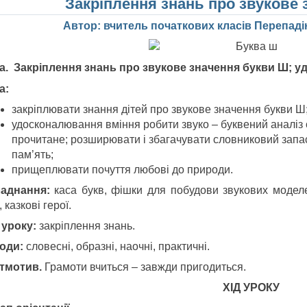
Закріплення знань про звукове
Автор: вчитель початкових класів Перепад
а.
Закр
і
плення
знань
про звукове значення
букви Ш; у
а:
закріплювати знання дітей про звукове значення букви Ш
удосконалювання вміння робити звуко – буквений аналіз сл
прочитане; розширювати і збагачувати словниковий запас 
пам’ять;
прищеплювати почуття любові до природи.
аднання:
каса букв, фішки для побудови звукових моделе
, казкові герої.
 уроку:
закріплення знань.
оди:
словесні, образні, наочні, практичні.
тмотив.
Грамоти вчиться – завжди пригодиться.
ХІД УРОКУ