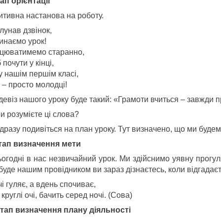
тап орієнтації
итивна настанова на роботу.
лунав дзвінок,
инаємо урок!
цюватимемо старанно,
почути у кінці,
у нашім першім класі,
 – просто молодці!
девіз нашого уроку буде такий: «Грамоти вчиться – завжди 
и розумієте ці слова?
одразу подивіться на план уроку. Тут визначено, що ми буде
 Етап визначення мети
ьогодні в нас незвичайний урок. Ми здійснимо уявну прогу
буде нашим провідником ви зараз дізнаєтесь, коли відгадаєт
і гуляє, а вдень спочиває,
круглі очі, бачить серед ночі. (Сова)
. Етап визначення плану діяльності