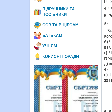
резу
4. 
ПІДРУЧНИКИ ТА
ПОСІБНИКИ
5. 
а)
П
ОСВІТА В ЦІЛОМУ
– Зг
БАТЬКАМ
Кого
б)
Ч
УЧНЯМ
в)
С
г)
Ч
КОРИСНІ ПОРАДИ
г)
Ч
д)
в
е)
П
є)
Ч
ж)
П
6. 