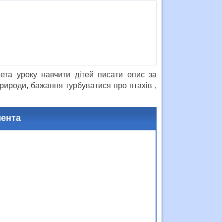
Мета уроку навчити дітей писати опис за
ироди, бажання турбуватися про птахів ,
мента