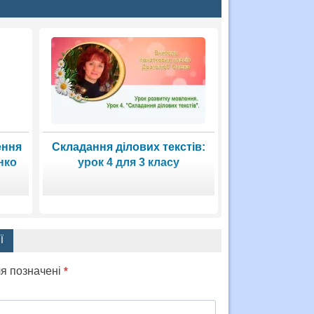
ення
Складання ділових текстів:
нко
урок 4 для 3 класу
Ї
ля позначені
*