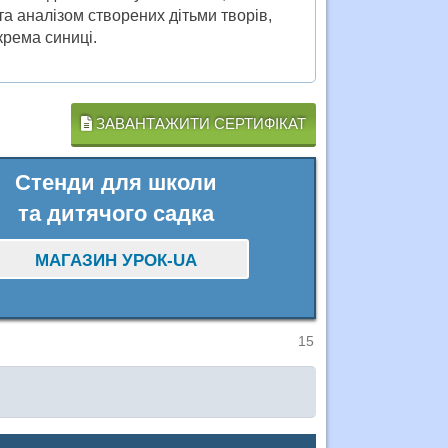
а аналізом створених дітьми творів,
крема синиці.
ЗАВАНТАЖИТИ СЕРТИФІКАТ
Стенди для школи
та дитячого садка
МАГАЗИН УРОК-UA
15