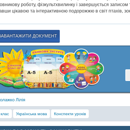
овникову роботу, фізкультхвилинку і завершується записом т
авши цікавою та інтерактивною подорожжю в світ птахів, зо
ЗАВАНТАЖИТИ ДОКУМЕНТ
олажко Лілія
 клас
Українська мова
Конспекти уроків