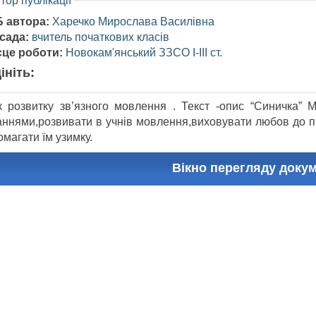
тор публікації
Б автора:
Харечко Мирослава Василівна
сада:
вчитель початкових класів
сце роботи:
Новокам'янський ЗЗСО I-III ст.
ініть:
к розвитку зв’язного мовлення . Текст -опис “Синичка” 
аннями,розвивати в учнів мовлення,виховувати любов до пр
магати їм узимку.
Вікно перегляду доку