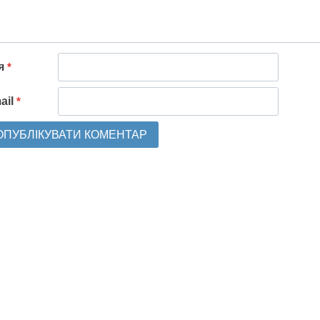
'я
*
ail
*