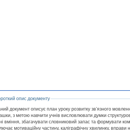
ороткий опис документу
ний документ описує план уроку розвитку зв'язного мовлен
ашки, з метою навчити учнів висловлювати думки структуро
ні вміння, збагачувати словниковий запас та формувати ком
лючає мотиваційну частину, каліграфічну хвилинку, вправи 