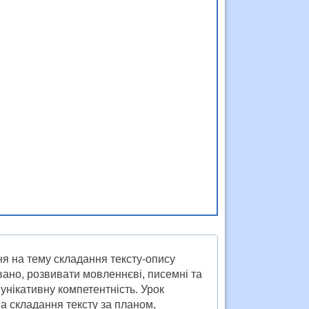
ня на тему складання тексту-опису
вано, розвивати мовленнєві, писемні та
унікативну компетентність. Урок
на складання тексту за планом,