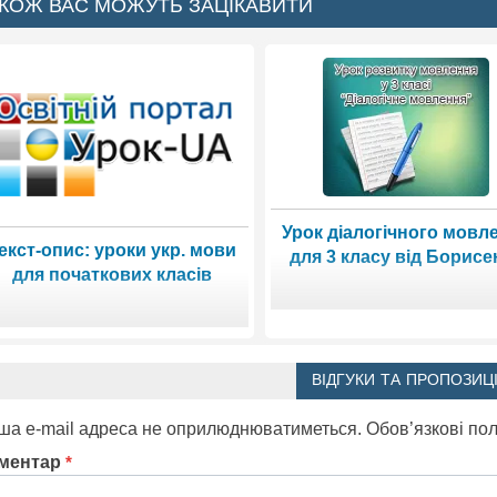
КОЖ ВАС МОЖУТЬ ЗАЦІКАВИТИ
Урок діалогічного мовл
екст-опис: уроки укр. мови
для 3 класу від Борисе
для початкових класів
ВІДГУКИ ТА ПРОПОЗИЦІ
ша e-mail адреса не оприлюднюватиметься.
Обов’язкові по
ментар
*