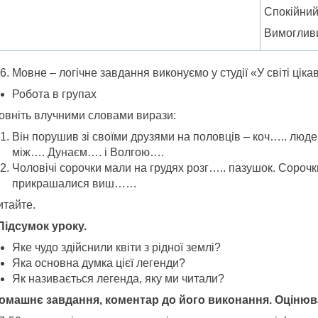
Спокійни
Вимоглив
Мовне – логічне завдання виконуємо у студії «У світі ціка
Робота в групах
овніть влучними словами вирази:
Він порушив зі своїми друзями на половців – коч….. людей,
між…. Дунаєм…. і Волгою….
Чоловічі сорочки мали на грудях розг….. пазушок. Сорочки
прикрашалися виш……
итайте.
 Підсумок уроку.
Яке чудо здійснили квіти з рідної землі?
Яка основна думка цієї легенди?
Як називається легенда, яку ми читали?
Домашнє завдання, коментар до його виконання. Оцінюв