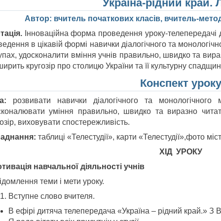
Україна-рідний край. 
Автор: вчитель початкових класів, вчитель-мето
тація.
Інноваційна форма проведення уроку-телепередачі д
ведення в цікавій формі навички діалогічного та монологіч
рупах, удосконалити вміння учнів правильно, швидко та вир
ирить кругозір про столицю України та її культурну спадщин
Конспект урок
а:
розвивати навички діалогічного та монологічного 
сконалювати уміння правильно, швидко та виразно чита
озір, виховувати спостережливість.
аднання:
таблиці «Телестудії», карти «Телестудії»,фото міс
ХІД УРОКУ
Мотивація навчальної діяльності учнів
домлення теми і мети уроку.
Вступне слово вчителя.
В ефірі дитяча телепередача «Україна – рідний край.» З В