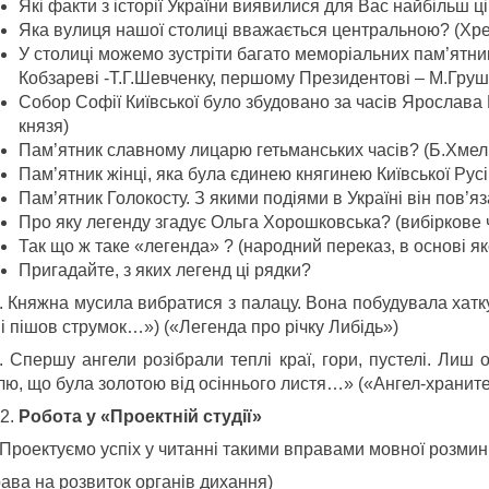
Які факти з історії України виявилися для Вас найбільш 
Яка вулиця нашої столиці вважається центральною? (Хр
У столиці можемо зустріти багато меморіальних пам’ятник
Кобзареві -Т.Г.Шевченку, першому Президентові – М.Груш
Собор Софії Київської було збудовано за часів Ярослава 
князя)
Пам’ятник славному лицарю гетьманських часів? (Б.Хме
Пам’ятник жінці, яка була єдинею княгинею Київської Русі
Пам’ятник Голокосту. З якими подіями в Україні він пов’я
Про яку легенду згадує Ольга Хорошковська? (вибіркове 
Так що ж таке «легенда» ? (народний переказ, в основі яког
Пригадайте, з яких легенд ці рядки?
 Княжна мусила вибратися з палацу. Вона побудувала хатку 
 і пішов струмок…») («Легенда про річку Либідь»)
. Спершу ангели розібрали теплі краї, гори, пустелі. Лиш 
лю, що була золотою від осіннього листя…» («Ангел-храните
Робота у «Проектній студії»
. Проектуємо успіх у читанні такими вправами мовної розмин
ава на розвиток органів дихання)