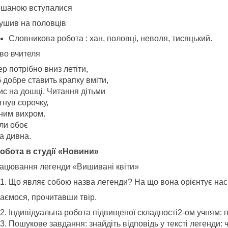
ошаною вступалися
ушив на половців
Словникова робота : хан, половці, неволя, тисяцький.
во вчителя
р потрібно вниз летіти,
 добре ставить крапку вміти,
ис на дошці. Читання дітьми
гнув сорочку,
ним вихром.
ли обоє
а дивна.
 Робота в студії «Новини»
ацювання легенди «Вишивані квіти»
Що являє собою назва легенди? На що вона орієнтує нас
наємося, прочитавши твір.
Індивідуальна робота підвищеної складності2-ом учням: п
Пошукове завдання: знайдіть відповідь у тексті легенди: 