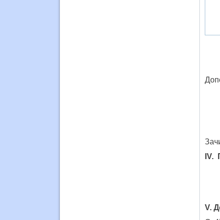
Доп
Зач
ІV.
V. 