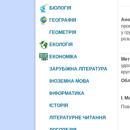
БІОЛОГІЯ
Ано
ГЕОГРАФІЯ
про
у г
ГЕОМЕТРІЯ
розш
ЕКОЛОГІЯ
ЕКОНОМІКА
Мет
удо
ЗАРУБІЖНА ЛІТЕРАТУРА
круг
Обл
ІНОЗЕМНА МОВА
ІНФОРМАТИКА
І. 
ІСТОРІЯ
Пові
ЛІТЕРАТУРНЕ ЧИТАННЯ
ЛОГОПЕДІЯ