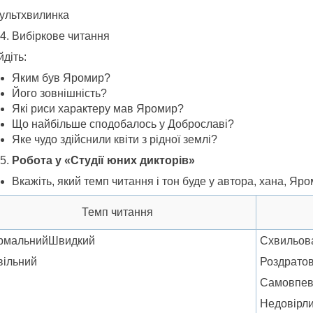
культхвилинка
Вибіркове читання
діть:
Яким був Яромир?
Його зовнішність?
Які риси характеру мав Яромир?
Що найбільше сподобалось у Доброславі?
Яке чудо здійснили квіти з рідної землі?
Робота у «Студії юних дикторів»
Вкажіть, який темп читання і тон буде у автора, хана, Яр
Темп читання
рмальнийШвидкий
Схвильов
вільний
Роздрато
Самовпев
Недовірл