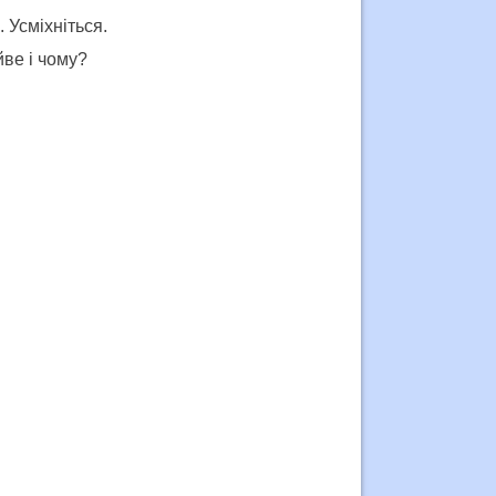
 Усміхніться.
йве і чому?