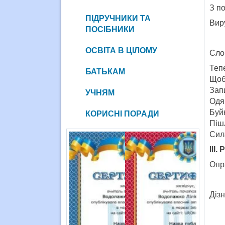
З п
ПІДРУЧНИКИ ТА
Вир
ПОСІБНИКИ
ОСВІТА В ЦІЛОМУ
Сло
Тепе
БАТЬКАМ
Щоб
Зап
УЧНЯМ
Одя
Буй
КОРИСНІ ПОРАДИ
Піш
Сил
ІІІ.
Опр
Діз