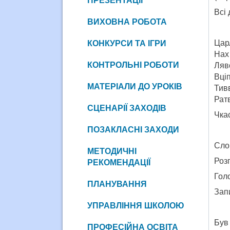
ПРЕЗЕНТАЦІЇ
Всі 
ВИХОВНА РОБОТА
Цар
КОНКУРСИ ТА ІГРИ
Нах 
КОНТРОЛЬНІ РОБОТИ
Ляв
Вціп
МАТЕРІАЛИ ДО УРОКІВ
Тивв
Ратв
СЦЕНАРІЇ ЗАХОДІВ
Чка
ПОЗАКЛАСНІ ЗАХОДИ
Сло
МЕТОДИЧНІ
Розг
РЕКОМЕНДАЦІЇ
Голо
ПЛАНУВАННЯ
Зап
УПРАВЛІННЯ ШКОЛОЮ
Був
ПРОФЕСІЙНА ОСВІТА