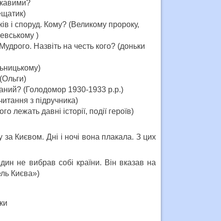
цікавими?
ещатик)
ів і споруд. Кому? (Великому пророку,
евському )
Мудрого. Назвіть на честь кого? (доньки
льницькому)
(Ольги)
заний? (Голодомор 1930-1933 р.р.)
читання з підручника)
о лежать давні історії, події героїв)
за Києвом. Дні і ночі вона плакала. З цих
один не вибрав собі країни. Він вказав на
ль Києва»)
ки