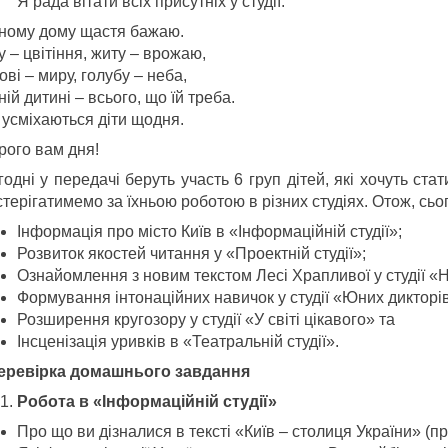
Я рада вітати всіх присутніх у студії.
ному дому щастя бажаю.
 – цвітіння, житу – врожаю,
ві – миру, голубу – неба,
ій дитині – всього, що їй треба.
 усміхаються діти щодня.
рого вам дня!
одні у передачі беруть участь 6 груп дітей, які хочуть ст
терігатимемо за їхньою роботою в різних студіях. Отож, сьог
Інформація про місто Київ в «Інформаційній студії»;
Розвиток якостей читання у «Проектній студії»;
Ознайомлення з новим текстом Лесі Храпливої у студії «Но
Формування інтонаційних навичок у студії «Юних дикторі
Розширення кругозору у студії «У світі цікавого» та
Інсценізація уривків в «Театральній студії».
 Перевірка домашнього завдання
Робота в «Інформаційній студії»
Про що ви дізналися в тексті «Київ – столиця України» (пр