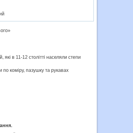
й
ий
вого»
 які в 11-12 столітті населяли степи
 по коміру, пазушку та рукавах
ання.