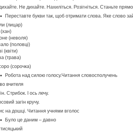
дихайте. Не дихайте. Нахиліться. Розігніться. Станьте прямо.
Переставте букви так, щоб отримати слова. Яке слово за
ли (лицар)
(хан)
оне (неволя)
ало (половці)
і (квіти)
а (трава)
соро (сорочка)
Робота над силою голосу.Читання словосполучень
во вчителя
ін. Стрибок. І ось лечу.
совий загін кручу.
ис на дошці. Читання учнями вголос
Було це даним – давно
 тисяцький