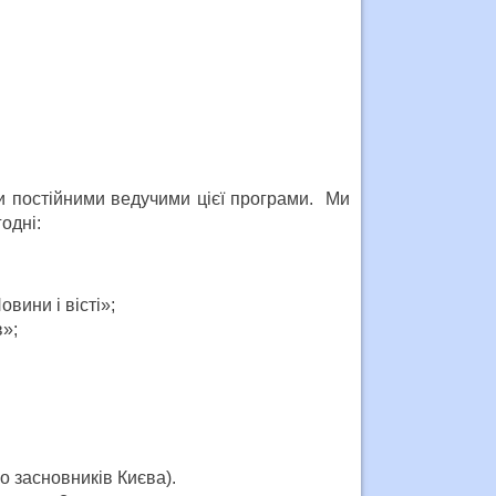
ати постійними ведучими цієї програми. Ми
одні:
вини і вісті»;
в»;
о засновників Києва).