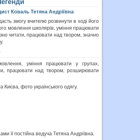
Легенди
дист Коваль Тетяна Андріївна
асть змогу вчителю розвинути в ході його
ного мовлення школярів, уміння працювати
азно читати, працювати над твором, значно
у.
у
мовлення, уміння працювати у групах,
ти, працювати над твором, розширювати
та Києва, фото українського одягу.
ами її постійна ведуча Тетяна Андріївна.