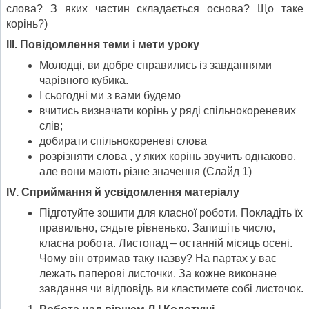
слова? З яких частин складається основа? Що таке
корінь?)
ІІІ. Повідомлення теми і мети уроку
Молодці, ви добре справились із завданнями
чарівного кубика.
І сьогодні ми з вами будемо
вчитись визначати корінь у ряді спільнокореневих
слів;
добирати спільнокореневі слова
розрізняти слова , у яких корінь звучить однаково,
але вони мають різне значення (Слайд 1)
І
V
. Сприймання й усвідомлення матеріалу
Підготуйте зошити для класної роботи. Покладіть їх
правильно, сядьте рівненько. Запишіть число,
класна робота. Листопад – останній місяць осені.
Чому він отримав таку назву? На партах у вас
лежать паперові листочки. За кожне виконане
завдання чи відповідь ви кластимете собі листочок.