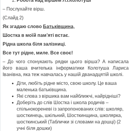
Робота над віршем Л.І.Колотуші
– Послухайте вірш.
(Слайд 2)
Як згадаю слово
Батьківщина,
Шостка в моїй пам
’
яті встає.
Рідна школа біля залізниці.
Все тут рідне, миле. Все своє!
– До чого спонукають рядки цього вірша? А написала
його ваша вчителька інформатики Колотуша Лариса
Іванівна, яка теж навчалась у нашій дванадцятій школі.
Діти, любіть рідне місто, свою школу. Це ваша
маленька батьківщина.
Які слова з віршика вам найближчі, найрідніші?
Доберіть до слів Шостка і школа родичів –
спільнокореневі із запропонованих слів: школяр,
шосткинець, шкільний, Шосткинщина, школярка,
шосткинський (Таблички зі словами на дошці) (2
учні біля дошки)