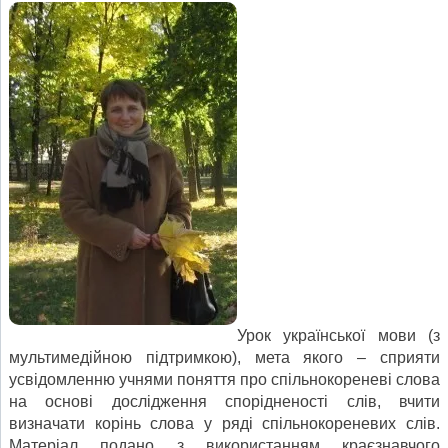
Урок української мови (з
мультимедійною підтримкою), мета якого – сприяти
усвідомленню учнями поняття про спільнокореневі слова
на основі дослідження спорідненості слів, вчити
визначати корінь слова у ряді спільнокореневих слів.
Матеріал подано з використанням краєзнавчого