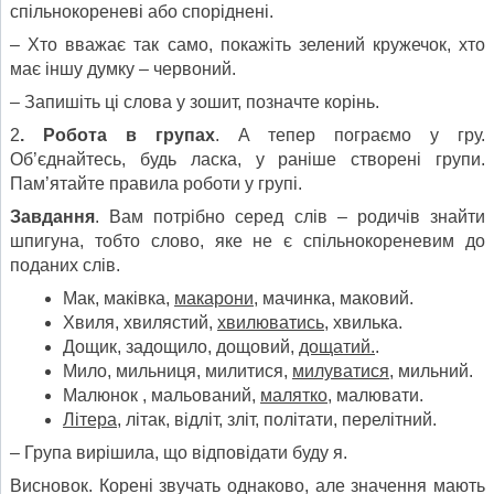
спільнокореневі або споріднені.
– Хто вважає так само, покажіть зелений кружечок, хто
має іншу думку – червоний.
– Запишіть ці слова у зошит, позначте корінь.
2
. Робота в групах
. А тепер пограємо у гру.
Об’єднайтесь, будь ласка, у раніше створені групи.
Пам’ятайте правила роботи у групі.
Завдання
. Вам потрібно серед слів – родичів знайти
шпигуна, тобто слово, яке не є спільнокореневим до
поданих слів.
Мак, маківка,
макарони
, мачинка, маковий.
Хвиля, хвилястий,
хвилюватись
, хвилька.
Дощик, задощило, дощовий,
дощатий.
.
Мило, мильниця, милитися,
милуватися,
мильний.
Малюнок , мальований,
малятко
, малювати.
Л
ітера
, літак, відліт, зліт, політати, перелітний.
– Група вирішила, що відповідати буду я.
Висновок. Корені звучать однаково, але значення мають