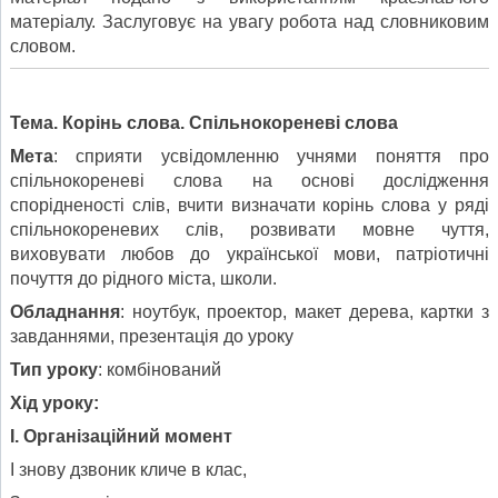
матеріалу. Заслуговує на увагу робота над словниковим
словом.
Тема. Корінь слова. Спільнокореневі слова
Мета
: сприяти усвідомленню учнями поняття про
спільнокореневі слова на основі дослідження
спорідненості слів, вчити визначати корінь слова у ряді
спільнокореневих слів, розвивати мовне чуття,
виховувати любов до української мови, патріотичні
почуття до рідного міста, школи.
Обладнання
: ноутбук, проектор, макет дерева, картки з
завданнями, презентація до уроку
Тип уроку
: комбінований
Хід уроку:
І. Організаційний момент
І знову дзвоник кличе в клас,