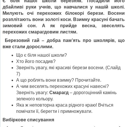
Є біля нашої школи березняк. Посадили його
дбайливі руки учнів, що навчалися у нашій школі.
Милують очі перехожих білокорі берези. Восени
розплітають вони золоті коси. Взимку красуні бачать
зимовий сон. А як прийде весна, звеселять
перехожих смарагдовим листям.
Березовий гай – добра пам
’
ять про школярів, що
вже стали дорослими.
Що є біля нашої школи?
Хто його посадив?
Зверніть увагу, які красиві берези восени. (Слайд
7)
А що роблять вони взимку? Прочитайте.
А чим веселять перехожих красуні навесні?
Зверніть увагу:
Смарагд
– дорогоцінний камінь
зеленого кольору.
Яка ж неповторна краса рідного краю! Вчіться
помічати її, берегти і примножувати.
Вибіркове списування