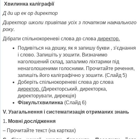
Хвилинка каліграфії
Д ди ир ек ор директор
Директор школи привітав усіх з початком навчального
року
.
Дібрати спільнокореневі слова до слова
ди
ректор.
Подивіться на дошку, як я запишу букви , з’єднання
і слово. Запишіть у зошити. Визначимо
наголошений склад, запалимо ліхтарики під
ненаголошеними голосними. Прочитайте речення,
запишіть його каліграфічно у зошити. (Слайд 5)
Доберіть спільнокореневі слова до слова
директор. (
Директорський, директорка,
директорувати, дирекція)
Фізкультхвилинка
(Слайд 6)
V
. Узагальнення і систематизація отриманих знань
1
. Мовні дослідження
– Прочитайте текст (на картках)