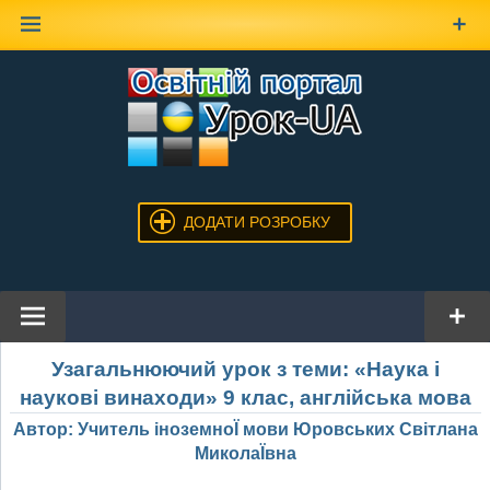
Наверх
ДОДАТИ РОЗРОБКУ
Узагальнюючий урок з теми: «Наука і
наукові винаходи» 9 клас, англійська мова
Автор: Учитель іноземноЇ мови Юровських Світлана
МиколаЇвна