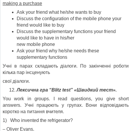
making a purchase
Ask your friend what he/she wants to buy
Discuss the configuration of the mobile phone your
friend would like to buy
Discuss the supplementary functions your friend
would like to have in his/her
new mobile phone
Ask your friend why he/she needs these
supplementary functions
Учні в парах складають діалоги. По закінченні роботи
кілька пар інсценують
свої діалоги.
Лексична гра
“
Blitz
test
”
«Швидкий тест».
You work in groups. I read questions, you give short
answers. Учні працюють у групах. Вони відповідають
коротко на питання вчителя.
1) Who invented the refrigerator?
– Oliver Evans.