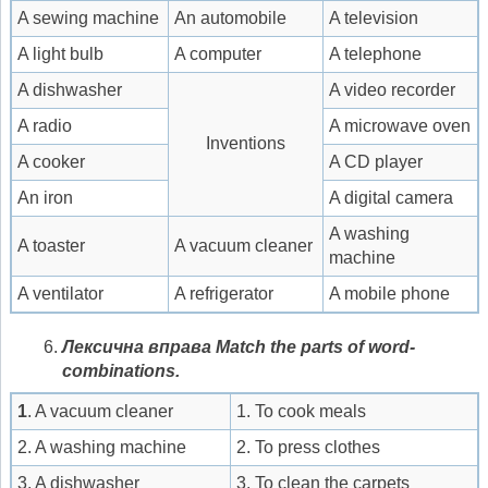
A sewing machine
An automobile
A television
A light bulb
A computer
A telephone
A dishwasher
A video recorder
A radio
A microwave oven
Inventions
A cooker
A CD player
An iron
A digital camera
A washing
A toaster
A vacuum cleaner
machine
A ventilator
A refrigerator
A mobile phone
Лексична вправа
Match the parts of word-
combinations.
1
. A vacuum cleaner
1. To cook meals
2. A washing machine
2. To press clothes
3. A dishwasher
3. To clean the carpets