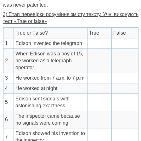
was never patented.
3) Етап перевірки розуміння змісту тексту. Учні виконують
тест
«True or false»
True or False?
True
False
1
Edison invented the telegraph
When Edison was a boy of 15,
2
he worked as a telegraph
operator
3
He worked from 7 a.m. to 7 p.m.
4
He worked at night
Edison sent signals with
5
astonishing exactness
The inspector came because
6
no signals were coming
Edison showed his invention to
7
the inspector