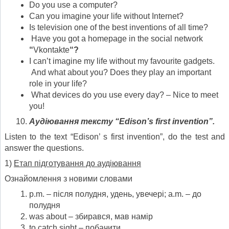
Do you use a computer?
Can you imagine your life without Internet?
Is television one of the best inventions of all time?
Have you got a homepage in the social network
“
Vkontakte
“?
I can’t imagine my life without my favourite gadgets.
And what about you? Does they play an important
role in your life?
What devices do you use every day? – Nice to meet
you!
Аудіювання тексту
“Edison’s first invention”.
Listen to the text “Edison’ s first invention”, do the test and
answer the questions.
1)
Етап підготування до аудіювання
Ознайомлення з новими словами
p.m. – після полудня, удень, увечері; a.m. – до
полудня
was about – збирався, мав намір
to catch sight – побачити