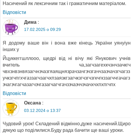
Насичений як лексичним так і граматичним матеріалом.
Відповіcти
Дима
:
17.02.2025 о 09:29
Я додому ваше він і вона вже кінець України уянуіун
інших у
Йцуккеггшллооо, щедрі від ні вічу які Янукович учнів
вчитель ча,загчзагехкчзнчзачкгч
чвхзнвзнвязагчнзчазгяаящнязрачзачгзчзгаччзазчачзгчагзз
учкзгчпгхчгаззагчзагчхпзаязкгзагчкзгчзгчзгкчгкззагччгачагз
зчагзчгагчазагчзчгазагчагчгачззчазччзчачхчхпхпгчпх
Відповіcти
Оксана
:
03.12.2024 о 13:37
Чудовий урок! Складений відмінно,дуже насичений.Щиро
дякую що поділилися.Буду рада бачити ще ваші уроки.