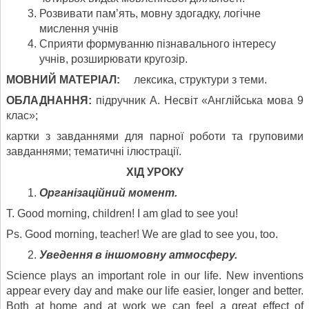
Розвивати пам’ять, мовну здогадку, логічне
мислення учнів
Сприяти формуванню пізнавального інтересу
учнів, розширювати кругозір.
МОВНИЙ МАТЕРІАЛ:
лексика, структури з теми.
ОБЛАДНАННЯ:
підручник А. Несвіт «Англійська мова 9
клас»;
картки з завданнями для парної роботи та груповими
завданнями; тематичні ілюстрації.
ХІД УРОКУ
Організаційний момент.
Т. Good morning, children! I am glad to see you!
Ps. Good morning, teacher! We are glad to see you, too.
Уведення в іншомовну атмосферу.
Science plays an important role in our life. New inventions
appear every day and make our life easier, longer and better.
Both at home and at work we can feel a great effect of