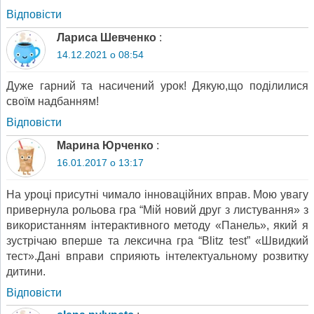
Відповіcти
Лариса Шевченко
:
14.12.2021 о 08:54
Дуже гарний та насичений урок! Дякую,що поділилися
своїм надбанням!
Відповіcти
Марина Юрченко
:
16.01.2017 о 13:17
На уроці присутні чимало інноваційних вправ. Мою увагу
привернула рольова гра “Мій новий друг з листування» з
використанням інтерактивного методу «Панель», який я
зустрічаю вперше та лексична гра “Blitz test” «Швидкий
тест».Дані вправи сприяють інтелектуальному розвитку
дитини.
Відповіcти