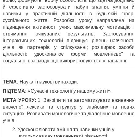
волю, формують творчу особистість, що здатна доцільно
й ефективно застосовувати набуті знання, уміння й
навички у практичній діяльності в будь-якій сфері
суспільного життя. Розробка уроку направлена на
підвищення активності учня, максимальну мотивацію і
отримання очікуваних результатів. Застосування
інтерактивних технологій підвищує рівень навченості
учнів як партнерів у спілкуванні; розширює засоби
діяльності; удосконалює форми мовленнєвої та
соціальної взаємодії, що використовуються у навчанні.
ТЕМА:
Наука і наукові винаходи.
ПІДТЕМА:
«Сучасні технології у нашому житті»
МЕТА УРОКУ:
1. Закріпити та автоматизувати вживання
вивченої лексики та структур у знайомих та нових
ситуаціях. Розвивати монологічне та діалогічне мовлення
учнів.
Удосконалювати вміння та навички учнів у
чотирьох видах мовленнєвої діяльності.