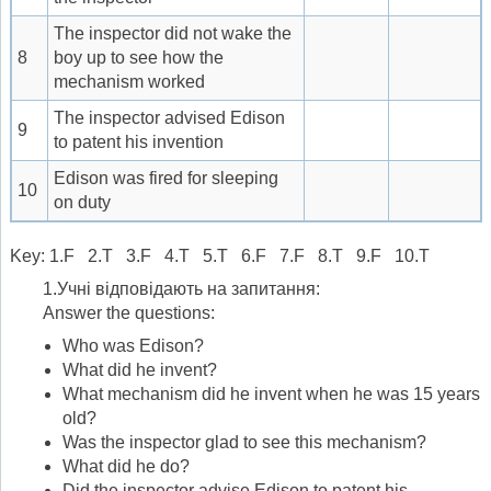
The inspector did not wake the
8
boy up to see how the
mechanism worked
The inspector advised Edison
9
to patent his invention
Edison was fired for sleeping
10
on duty
Key: 1.F 2.T 3.F 4.T 5.T 6.F 7.F 8.T 9.F 10.T
1.Учні відповідають на запитання:
Answer the questions:
Who was Edison?
What did he invent?
What mechanism did he invent when he was 15 years
old?
Was the inspector glad to see this mechanism?
What did he do?
Did the inspector advise Edison to patent his