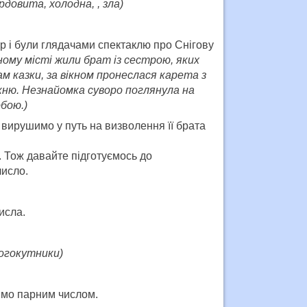
рдовита, холодна, , зла)
р і були глядачами спектаклю про Снігову
дному місті жили брат із сестрою, яких
ам казки, за вікном пронеслася карета з
кню. Незнайомка суворо поглянула на
обою.)
вирушимо у путь на визволення її брата
. Тож давайте підготуємось до
число.
исла.
огокутники)
чимо парним числом.