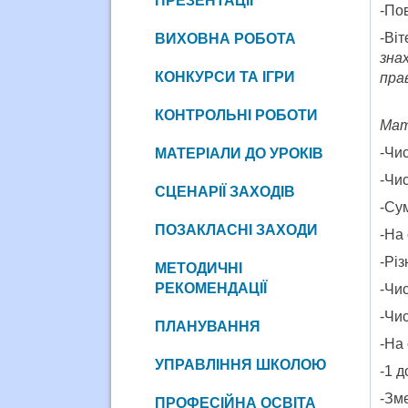
ПРЕЗЕНТАЦІЇ
-По
-Ві
ВИХОВНА РОБОТА
зна
КОНКУРСИ ТА ІГРИ
пра
КОНТРОЛЬНІ РОБОТИ
Мат
-Чис
МАТЕРІАЛИ ДО УРОКІВ
-Чис
СЦЕНАРІЇ ЗАХОДІВ
-Сум
ПОЗАКЛАСНІ ЗАХОДИ
-На 
-Різ
МЕТОДИЧНІ
РЕКОМЕНДАЦІЇ
-Чис
-Чи
ПЛАНУВАННЯ
-На 
УПРАВЛІННЯ ШКОЛОЮ
-1 д
-Зме
ПРОФЕСІЙНА ОСВІТА