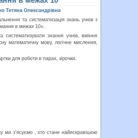
ання в межах 10”
ко Тетяна Олександрівна
альнення та систематизація знань учнів з
імання в межах 10».
та систематизувати знання учнів, вміння
сну математичну мову, логічне мислення,
артки для роботи в парах, зірочки.
ку ми з’ясуємо , хто стане найяскравішою