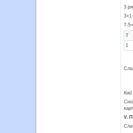
3 р
3
7
Т
1
Сла
Кай 
Сні
кар
V. 
Сла