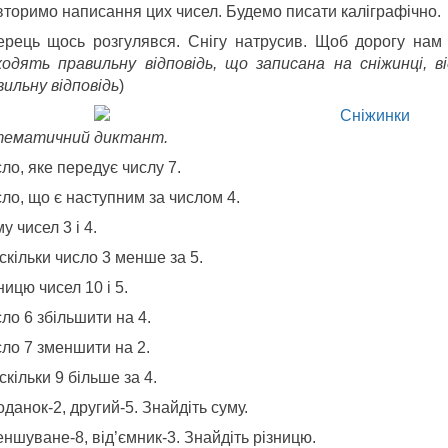
вторимо написання цих чисел. Будемо писати каліграфічно.
терець щось розгулявся. Снігу натрусив. Щоб дорогу нам з
ходять правильну відповідь, що записана на сніжинці, в
вильну відповідь
)
ематичний диктант.
ло, яке передує числу 7.
ло, що є наступним за числом 4.
у чисел 3 і 4.
скільки число 3 менше за 5.
ницю чисел 10 і 5.
ло 6 збільшити на 4.
сло 7 зменшити на 2.
скільки 9 більше за 4.
оданок-2, другий-5. Знайдіть суму.
ншуване-8, від’ємник-3. Знайдіть різницю.