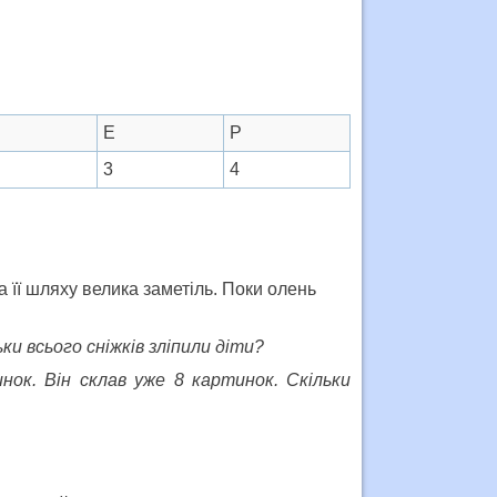
Е
Р
3
4
 її шляху велика заметіль. Поки олень
льки всього сніжків зліпили діти?
ок. Він склав уже 8 картинок. Скільки