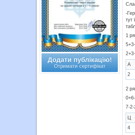
Сла
-Гер
тут 
табл
1 р
5
2
Додати публікацію!
А
Отримати сертифікат
2
2 р
0
7
Ц
4