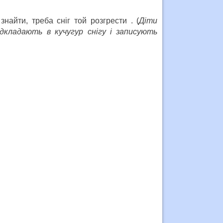
найти, треба сніг той розгрести . (
Діти
ідкладають в кучугур снігу і записують