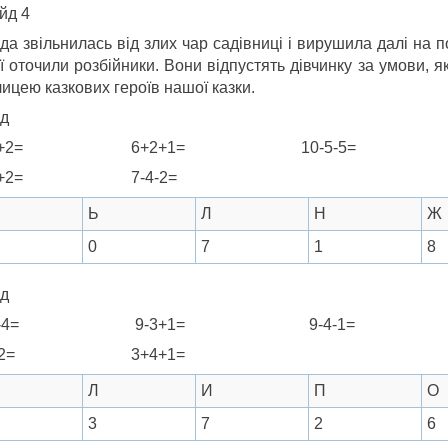
йд 4
да звільнилась від злих чар садівниці і вирушила далі на п
її оточили розбійники. Вони відпустять дівчинку за умови, 
ицею казкових героїв нашої казки.
яд
+3+2= 6+2+1= 10-5-5=
+3+2= 7-4-2=
Ь
Л
Н
Ж
0
7
1
8
яд
+6-4= 9-3+1= 9-4-1=
-2-2= 3+4+1=
Л
И
П
О
3
7
2
6