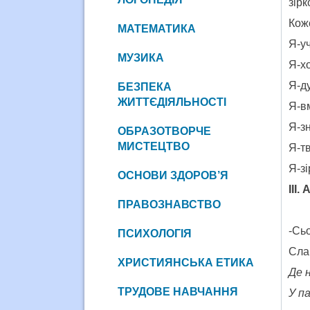
зір
Коже
МАТЕМАТИКА
Я-у
МУЗИКА
Я-хо
Я-д
БЕЗПЕКА
ЖИТТЄДІЯЛЬНОСТІ
Я-в
Я-з
ОБРАЗОТВОРЧЕ
МИСТЕЦТВО
Я-тв
Я-зі
ОСНОВИ ЗДОРОВ’Я
ІІІ.
ПРАВОЗНАВСТВО
-Сь
ПСИХОЛОГІЯ
Сла
ХРИСТИЯНСЬКА ЕТИКА
Де 
ТРУДОВЕ НАВЧАННЯ
У п