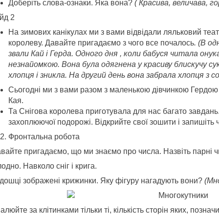
Доберіть слова-ознаки. Яка вона?
( Красива, величава, го
йд 2
На зимових канікулах ми з вами відвідали ляльковий теат
королеву. Давайте пригадаємо з чого все почалось
. (В о
звали Кай і Герда. Одного дня , коли бабуся читала онук
незнайомкою. Вона була одягнена у красиву блискучу су
хлопця і зникла. На другий день вона забрала хлопця з с
Сьогодні ми з вами разом з маленькою дівчинкою Гердою 
Кая.
Та Снігова королева приготувала для нас багато завдань
захоплюючої подорожі. Відкрийте свої зошити і запишіть 
Фронтальна робота
вайте пригадаємо, що ми знаємо про числа. Назвіть парні ч
одно. Навколо сніг і крига.
 дошці зображені крижинки. Яку фігуру нагадують вони?
(Мн
люйте за клітинками тільки ті, кількість сторін яких, позна