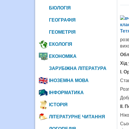
БІОЛОГІЯ
ГЕОГРАФІЯ
ГЕОМЕТРІЯ
роз
ЕКОЛОГІЯ
вихо
Обл
ЕКОНОМІКА
Хід
ЗАРУБІЖНА ЛІТЕРАТУРА
І. О
ІНОЗЕМНА МОВА
Ста
Роз
ІНФОРМАТИКА
Добр
ІСТОРІЯ
ІІ.
Ніко
ЛІТЕРАТУРНЕ ЧИТАННЯ
Сьо
ЛОГОПЕДІЯ