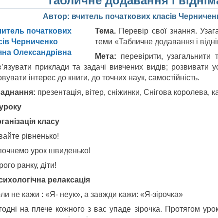
“Табличне додавання і віднім
Автор: вчитель початкових класів Черничен
Тема.
Перевір свої знання. Узаг
теми «Табличне додавання і відн
Мета:
перевірити, узагальнити 
в’язувати приклади та задачі вивчених видів; розвивати у
вувати інтерес до книги, до точних наук, самостійність.
аднання:
презентація, вітер, сніжинки, Снігова королева, к
 уроку
рганізація класу
вайте рівненько!
почнемо урок швиденько!
ого ранку, діти!
 Психологічна релаксація
ли не кажи : «Я- неук», а завжди кажи: «Я-зірочка»
годні на плече кожного з вас упаде зірочка. Протягом уро