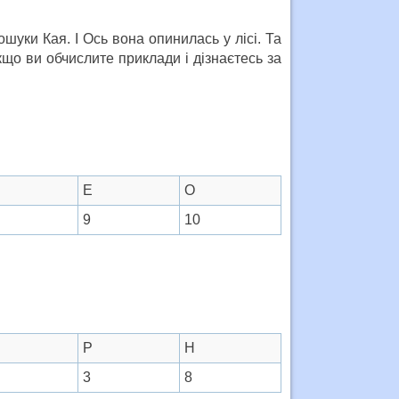
ошуки Кая. І Ось вона опинилась у лісі. Та
якщо ви обчислите приклади і дізнаєтесь за
Е
О
9
10
Р
Н
3
8