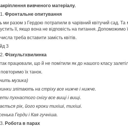
 Закріплення вивченого матеріалу.
Фронтальне опитування
сь ми разом з Гердою потрапили в чарівний квітучий сад. Та
устить її, якщо вона не відповість на питання. Допоможимо ї
 числа треба вставити замість квітів.
йд 3
Фізкультхвилинка
так працювали, що й не помітили як до нашого класу залетіл
повторимо їх танок.
учить музика)
жинки злітають на стріху все нижче і нижче.
ети пухнастого снігу все вищі і вищі.
ається рік, його кроки тихіші, тихіші.
сенька Герди і Кая гучніша.
Робота в парах