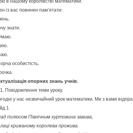
кою в нашому королівстві математики.
н із вас повинен пам’ятати:
чень.
чу знати.
умаю.
мію.
наю.
орча особистість.
рочка.
 Актуалізація опорних знань учнів.
Повідомлення теми уроку.
огодні у нас незвичайний урок математики. Ми з вами відпр
йд 1
над полюсом Північним хуртовина завива,
алаці крижаному королева прожива.