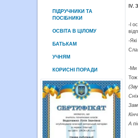
ІV.
ПІДРУЧНИКИ ТА
ПОСІБНИКИ
-І о
ОСВІТА В ЦІЛОМУ
відп
-Які
БАТЬКАМ
Сла
УЧНЯМ
-Ми 
КОРИСНІ ПОРАДИ
Тож 
(Зв
Сні
Зам
Кінч
А пі