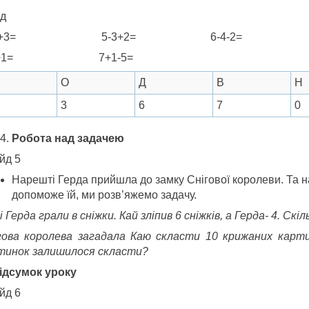
яд
+1+3= 5-3+2= 6-4-2=
-5+1= 7+1-5=
О
Д
В
Н
3
6
7
0
Робота над задачею
йд 5
Нарешті Герда прийшла до замку Снігової королеви. Та на
допоможе їй, ми розв’яжемо задачу.
і Герда грали в сніжки. Кай зліпив 6 сніжків, а Герда- 4. Скі
гова королева загадала Каю скласти 10 крижаних картин
тинок залишилося скласти?
Підсумок уроку
йд 6