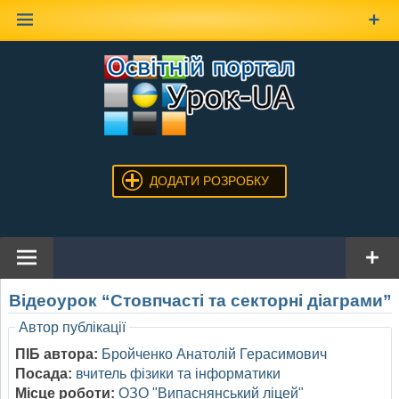
Наверх
ДОДАТИ РОЗРОБКУ
Відеоурок “Стовпчасті та секторні діаграми”
Автор публікації
ПІБ автора:
Бройченко Анатолій Герасимович
Посада:
вчитель фізики та інформатики
Місце роботи:
ОЗО "Випаснянський ліцей"